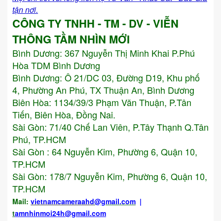
tận nơi.
CÔNG TY TNHH - TM - DV - VIỄN
THÔNG TẦM NHÌN MỚI
Bình Dương:
367 Nguyễn Thị Minh Khai P.Phú
Hòa TDM Bình Dương
Bình Dương: Ô 21/DC 03, Đường D19, Khu phố
4, Phường An Phú, TX Thuận An, Bình Dương
Biên Hòa: 1134/39/3 Phạm Văn Thuận, P.Tân
Tiến, Biên Hòa, Đồng Nai.
Sài Gòn: 71/40 Chế Lan Viên, P.Tây Thạnh Q.Tân
Phú, TP.HCM
Sài Gòn : 64 Nguyễn Kim, Phường 6, Quận 10,
TP.HCM
Sài Gòn: 178/7 Nguyễn Kim, Phường 6, Quận 10,
TP.HCM
Mail:
vietnamcameraahd
@gmail.com
|
t
amnhinmoi24h@gmail.com