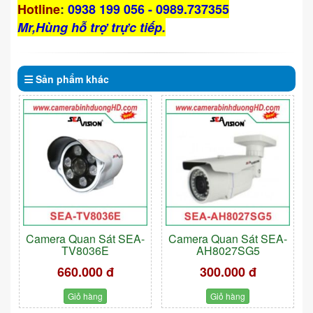
Hotline
:
0938 199 056 - 0989.737355
Mr,Hùng hỗ trợ trực tiếp.
Sản phẩm
khác
Camera Quan Sát SEA-
Camera Quan Sát SEA-
TV8036E
AH8027SG5
660.000 đ
300.000 đ
Giỏ hàng
Giỏ hàng