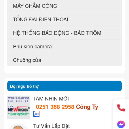
MÁY CHẤM CÔNG
TỔNG ĐÀI ĐIỆN THOẠI
HỆ THỐNG BÁO ĐỘNG - BÁO TRỘM
Phụ kiện camera
Chuông cửa
Đội ngũ hỗ trợ
TẦM NHÌN MỚI
0251 368 2958
Công Ty
Tư Vấn Lắp Đặt