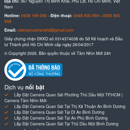
Địa chỉ:
367 Nguyễn Thị Minh Khai, Phú Lợi, Hồ Chí Minh, Việt
Nam
Hotline:
0938 199 056
-
Điện thoại:
0948 900 959
-
0933 900
958
Email:
vietnamcamerahd@gmail.com
Giấy chứng nhận ĐKKD số 0314374038 do Sở Kế hoạch và Đầu
tư Thành phố Hồ Chí Minh cấp ngày 26/04/2017
© Copyright 2026. Bản quyền thuộc về Tầm Nhìn Mới 24h
Dịch vụ
nổi bật
Lắp Đặt Camera Quan Sát Phường Thủ Dầu Một TP.HCM |
Camera Tầm Nhìn Mới
Lắp Đặt Camera Quan Sát Tại Thị Xã Thuận An Bình Dương
Lắp Đặt Camera Quan Sát Tại Dĩ An Bình Dương
Lắp Đặt Camera Quan Sát Tại An Phú Bình Dương
Lắp Đặt Camera Quan Sát Tại Thủ Dầu Một Bình Dương