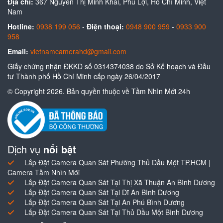
Địa chỉ:
367 Nguyễn Thị Minh Khai, Phú Lợi, Hồ Chí Minh, Việt
Nam
Hotline:
0938 199 056
-
Điện thoại:
0948 900 959
-
0933 900
958
Email:
vietnamcamerahd@gmail.com
Giấy chứng nhận ĐKKD số 0314374038 do Sở Kế hoạch và Đầu
tư Thành phố Hồ Chí Minh cấp ngày 26/04/2017
© Copyright 2026. Bản quyền thuộc về Tầm Nhìn Mới 24h
Dịch vụ
nổi bật
Lắp Đặt Camera Quan Sát Phường Thủ Dầu Một TP.HCM |
Camera Tầm Nhìn Mới
Lắp Đặt Camera Quan Sát Tại Thị Xã Thuận An Bình Dương
Lắp Đặt Camera Quan Sát Tại Dĩ An Bình Dương
Lắp Đặt Camera Quan Sát Tại An Phú Bình Dương
Lắp Đặt Camera Quan Sát Tại Thủ Dầu Một Bình Dương