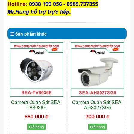
Hotline
:
0938 199 056 - 0989.737355
Mr,Hùng hỗ trợ trực tiếp.
Sản phẩm
khác
Camera Quan Sát SEA-
Camera Quan Sát SEA-
TV8036E
AH8027SG5
660.000 đ
300.000 đ
Giỏ hàng
Giỏ hàng