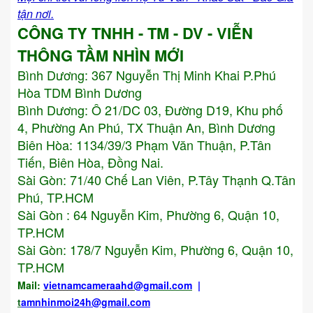
tận nơi.
CÔNG TY TNHH - TM - DV - VIỄN
THÔNG TẦM NHÌN MỚI
Bình Dương:
367 Nguyễn Thị Minh Khai P.Phú
Hòa TDM Bình Dương
Bình Dương: Ô 21/DC 03, Đường D19, Khu phố
4, Phường An Phú, TX Thuận An, Bình Dương
Biên Hòa: 1134/39/3 Phạm Văn Thuận, P.Tân
Tiến, Biên Hòa, Đồng Nai.
Sài Gòn: 71/40 Chế Lan Viên, P.Tây Thạnh Q.Tân
Phú, TP.HCM
Sài Gòn : 64 Nguyễn Kim, Phường 6, Quận 10,
TP.HCM
Sài Gòn: 178/7 Nguyễn Kim, Phường 6, Quận 10,
TP.HCM
Mail:
vietnamcameraahd
@gmail.com
|
t
amnhinmoi24h@gmail.com