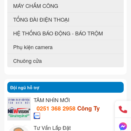
MÁY CHẤM CÔNG
TỔNG ĐÀI ĐIỆN THOẠI
HỆ THỐNG BÁO ĐỘNG - BÁO TRỘM
Phụ kiện camera
Chuông cửa
Đội ngũ hỗ trợ
TẦM NHÌN MỚI
0251 368 2958
Công Ty
Tư Vấn Lắp Đặt