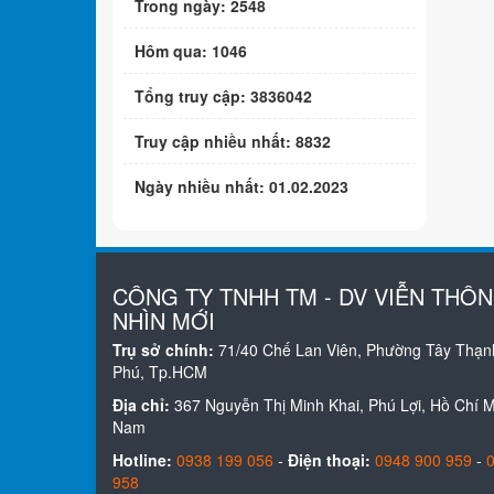
Trong ngày: 2548
Hôm qua: 1046
Tổng truy cập: 3836042
Truy cập nhiều nhất: 8832
Ngày nhiều nhất: 01.02.2023
CÔNG TY TNHH TM - DV VIỄN THÔ
NHÌN MỚI
Trụ sở chính:
71/40 Chế Lan Viên, Phường Tây Thạn
Phú, Tp.HCM
Địa chỉ:
367 Nguyễn Thị Minh Khai, Phú Lợi, Hồ Chí Mi
Nam
Hotline:
0938 199 056
-
Điện thoại:
0948 900 959
-
958