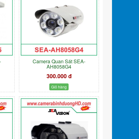
-
Camera Quan Sát SEA-
AH8058G4
300.000 đ
Giỏ hàng