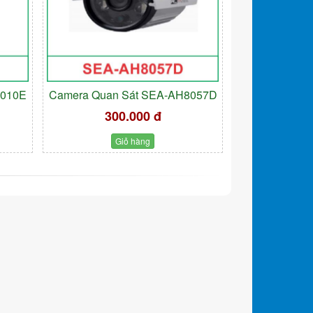
9010E
Camera Quan Sát SEA-AH8057D
300.000 đ
Giỏ hàng