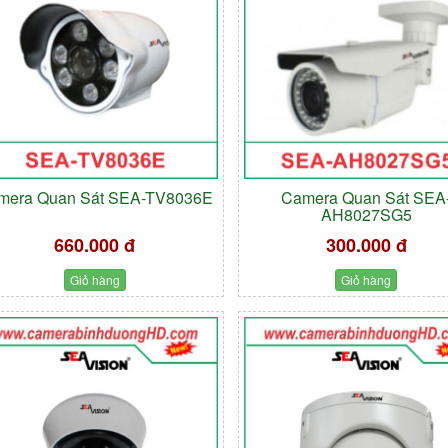
mera Quan Sát SEA-TV8036E
Camera Quan Sát SEA
AH8027SG5
660.000 đ
300.000 đ
Giỏ hàng
Giỏ hàng