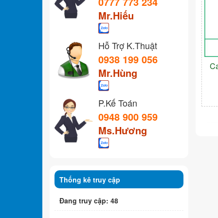
0777 773 234
Mr.Hiếu
Hỗ Trợ K.Thuật
0938 199 056
C
Mr.Hùng
P.Kế Toán
0948 900 959
Ms.Hương
Thống kê truy cập
Đang truy cập: 48