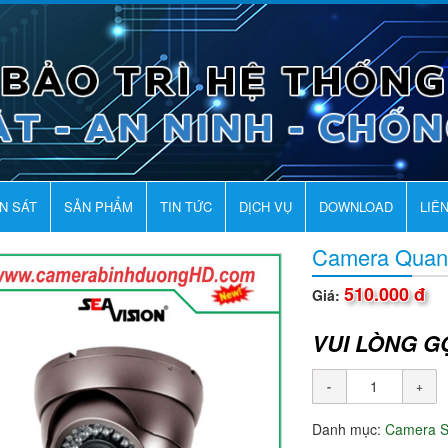
AN SÁT
SẢN PHẨM
TIN TỨC
DỊCH VỤ
DOWNLOAD
LIÊ
Camera Quan
510.000 đ
Giá:
VUI LÒNG G
Danh mục:
Camera 