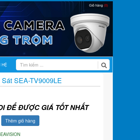
Giỏ hàng
(0)
N HỆ
 Sát SEA-TV9009LE
ỌI ĐỂ ĐƯỢC GIÁ TỐT NHẤT
Thêm giỏ hàng
SEAVISION