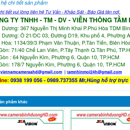
 hệ chi tiết sản phẩm
hi tiết vui lòng liên hệ Tư Vấn - Khảo Sát - Báo Giá tận nơi.
NG TY TNHH - TM - DV - VIỄN THÔNG TẦM
h Dương:
367 Nguyễn Thị Minh Khai P.Phú Hòa TDM Bì
 Dương: Ô 21/DC 03, Đường D19, Khu phố 4, Phường 
 Hòa: 1134/39/3 Phạm Văn Thuận, P.Tân Tiến, Biên Hòa
Gòn: 71/40 Chế Lan Viên, P.Tây Thạnh Q.Tân Phú, TP
Gòn : 64 Nguyễn Kim, Phường 6, Quận 10,
TP.HCM
Gòn: 178/7 Nguyễn Kim, Phường 6, Quận 10,
TP.HCM
:
vietnamcameraahd
@gmail.com
|
t
amnhinmoi24h@gmail.com
ine
:
0938 199 056 - 0989.737355
Mr,Hùng hỗ trợ trực 
ản phẩm
khác