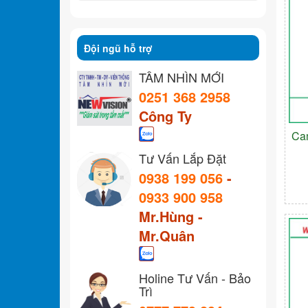
Đội ngũ hỗ trợ
TẦM NHÌN MỚI
0251 368 2958
Công Ty
Ca
Tư Vấn Lắp Đặt
0938 199 056
-
0933 900 958
Mr.Hùng -
Mr.Quân
Holine Tư Vấn - Bảo
Trì