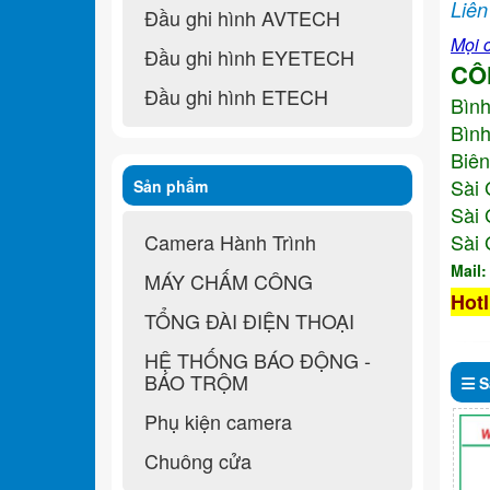
Liên
Đầu ghi hình AVTECH
Mọi c
Đầu ghi hình EYETECH
CÔ
Đầu ghi hình ETECH
Bìn
Bình
Biên
Sài 
Sản phẩm
Sài 
Camera Hành Trình
Sài 
Mail
MÁY CHẤM CÔNG
Hotl
TỔNG ĐÀI ĐIỆN THOẠI
HỆ THỐNG BÁO ĐỘNG -
BÁO TRỘM
S
Phụ kiện camera
Chuông cửa