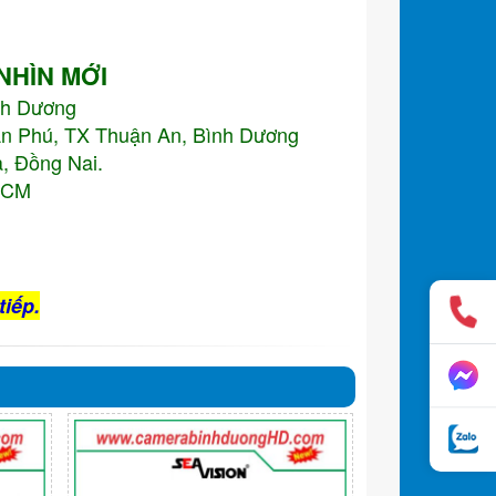
 NHÌN MỚI
nh Dương
An Phú, TX Thuận An, Bình Dương
, Đồng Nai.
.HCM
tiếp.