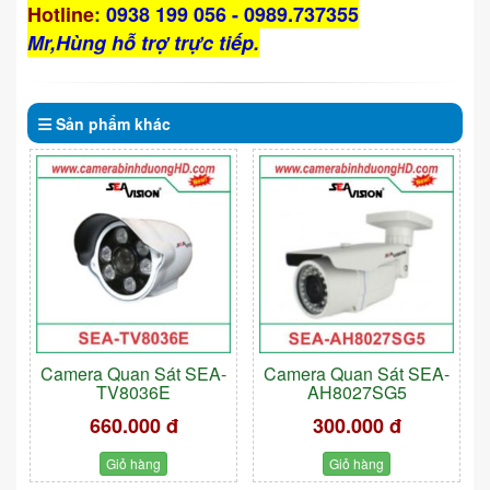
Hotline
:
0938 199 056 - 0989.737355
Mr,Hùng hỗ trợ trực tiếp.
Sản phẩm
khác
Camera Quan Sát SEA-
Camera Quan Sát SEA-
TV8036E
AH8027SG5
660.000 đ
300.000 đ
Giỏ hàng
Giỏ hàng