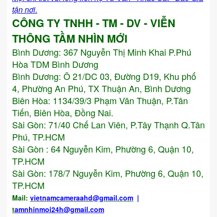
tận nơi.
CÔNG TY TNHH - TM - DV - VIỄN
THÔNG TẦM NHÌN MỚI
Bình Dương:
367 Nguyễn Thị Minh Khai P.Phú
Hòa TDM Bình Dương
Bình Dương: Ô 21/DC 03, Đường D19, Khu phố
4, Phường An Phú, TX Thuận An, Bình Dương
Biên Hòa: 1134/39/3 Phạm Văn Thuận, P.Tân
Tiến, Biên Hòa, Đồng Nai.
Sài Gòn: 71/40 Chế Lan Viên, P.Tây Thạnh Q.Tân
Phú, TP.HCM
Sài Gòn : 64 Nguyễn Kim, Phường 6, Quận 10,
TP.HCM
Sài Gòn: 178/7 Nguyễn Kim, Phường 6, Quận 10,
TP.HCM
Mail:
vietnamcameraahd
@gmail.com
|
t
amnhinmoi24h@gmail.com