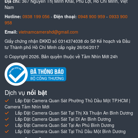
Địa chỉ:
367 Nguyễn Thị Minh Khai, Phú Lợi, Hồ Chí Minh, Việt
Nam
Hotline:
0938 199 056
-
Điện thoại:
0948 900 959
-
0933 900
958
Email:
vietnamcamerahd@gmail.com
Giấy chứng nhận ĐKKD số 0314374038 do Sở Kế hoạch và Đầu
tư Thành phố Hồ Chí Minh cấp ngày 26/04/2017
© Copyright 2026. Bản quyền thuộc về Tầm Nhìn Mới 24h
Dịch vụ
nổi bật
Lắp Đặt Camera Quan Sát Phường Thủ Dầu Một TP.HCM |
Camera Tầm Nhìn Mới
Lắp Đặt Camera Quan Sát Tại Thị Xã Thuận An Bình Dương
Lắp Đặt Camera Quan Sát Tại Dĩ An Bình Dương
Lắp Đặt Camera Quan Sát Tại An Phú Bình Dương
Lắp Đặt Camera Quan Sát Tại Thủ Dầu Một Bình Dương