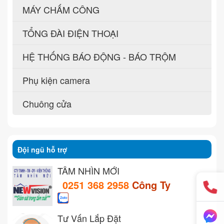
MÁY CHẤM CÔNG
TỔNG ĐÀI ĐIỆN THOẠI
HỆ THỐNG BÁO ĐỘNG - BÁO TRỘM
Phụ kiện camera
Chuông cửa
Đội ngũ hỗ trợ
TẦM NHÌN MỚI
0251 368 2958
Công Ty
Tư Vấn Lắp Đặt