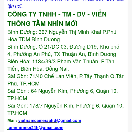
tận nơi.
CÔNG TY TNHH - TM - DV - VIỄN
THÔNG TẦM NHÌN MỚI
Bình Dương:
367 Nguyễn Thị Minh Khai P.Phú
Hòa TDM Bình Dương
Bình Dương: Ô 21/DC 03, Đường D19, Khu phố
4, Phường An Phú, TX Thuận An, Bình Dương
Biên Hòa: 1134/39/3 Phạm Văn Thuận, P.Tân
Tiến, Biên Hòa, Đồng Nai.
Sài Gòn: 71/40 Chế Lan Viên, P.Tây Thạnh Q.Tân
Phú, TP.HCM
Sài Gòn : 64 Nguyễn Kim, Phường 6, Quận 10,
TP.HCM
Sài Gòn: 178/7 Nguyễn Kim, Phường 6, Quận 10,
TP.HCM
Mail:
vietnamcameraahd
@gmail.com
|
t
amnhinmoi24h@gmail.com