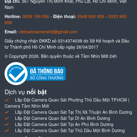
Địa chỉ:
367 Nguyễn Thị Minh Khai, Phú Lợi, Hồ Chí Minh, Việt
Nam
Hotline:
0938 199 056
-
Điện thoại:
0948 900 959
-
0933 900
958
Email:
vietnamcamerahd@gmail.com
Giấy chứng nhận ĐKKD số 0314374038 do Sở Kế hoạch và Đầu
tư Thành phố Hồ Chí Minh cấp ngày 26/04/2017
© Copyright 2026. Bản quyền thuộc về Tầm Nhìn Mới 24h
Dịch vụ
nổi bật
Lắp Đặt Camera Quan Sát Phường Thủ Dầu Một TP.HCM |
Camera Tầm Nhìn Mới
Lắp Đặt Camera Quan Sát Tại Thị Xã Thuận An Bình Dương
Lắp Đặt Camera Quan Sát Tại Dĩ An Bình Dương
Lắp Đặt Camera Quan Sát Tại An Phú Bình Dương
Lắp Đặt Camera Quan Sát Tại Thủ Dầu Một Bình Dương