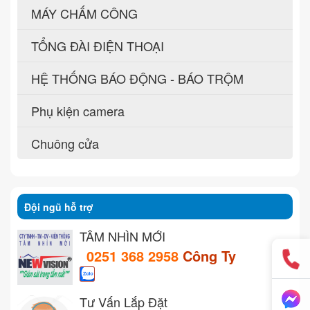
MÁY CHẤM CÔNG
TỔNG ĐÀI ĐIỆN THOẠI
HỆ THỐNG BÁO ĐỘNG - BÁO TRỘM
Phụ kiện camera
Chuông cửa
Đội ngũ hỗ trợ
TẦM NHÌN MỚI
0251 368 2958
Công Ty
Tư Vấn Lắp Đặt