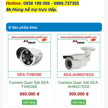
Hotline
:
0938 199 056 - 0989.737355
Mr,Hùng hỗ trợ trực tiếp.
Sản phẩm
khác
Camera Quan Sát SEA-
Camera Quan Sát SEA-
TV8036E
AH8027SG5
660.000 đ
300.000 đ
Giỏ hàng
Giỏ hàng