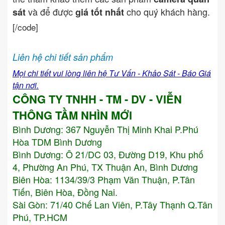
và để được
cho quý khách hàng.
sát
giá tốt nhất
[/code]
Liên hệ chi tiết sản phẩm
Mọi chi tiết vui lòng liên hệ Tư Vấn - Khảo Sát - Báo Giá
tận nơi.
CÔNG TY TNHH - TM - DV - VIỄN
THÔNG TẦM NHÌN MỚI
Bình Dương:
367 Nguyễn Thị Minh Khai P.Phú
Hòa TDM Bình Dương
Bình Dương: Ô 21/DC 03, Đường D19, Khu phố
4, Phường An Phú, TX Thuận An, Bình Dương
Biên Hòa: 1134/39/3 Phạm Văn Thuận, P.Tân
Tiến, Biên Hòa, Đồng Nai.
Sài Gòn: 71/40 Chế Lan Viên, P.Tây Thạnh Q.Tân
Phú, TP.HCM