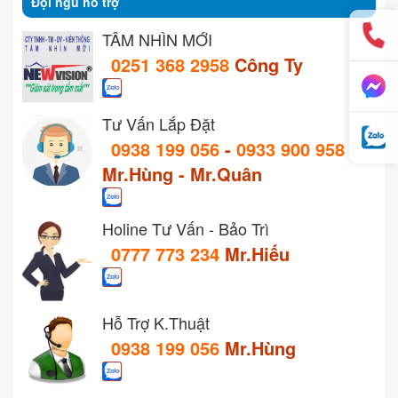
Đội ngũ hỗ trợ
TẦM NHÌN MỚI
0251 368 2958
Công Ty
Tư Vấn Lắp Đặt
0938 199 056
-
0933 900 958
Mr.Hùng - Mr.Quân
Holine Tư Vấn - Bảo Trì
0777 773 234
Mr.Hiếu
Hỗ Trợ K.Thuật
0938 199 056
Mr.Hùng