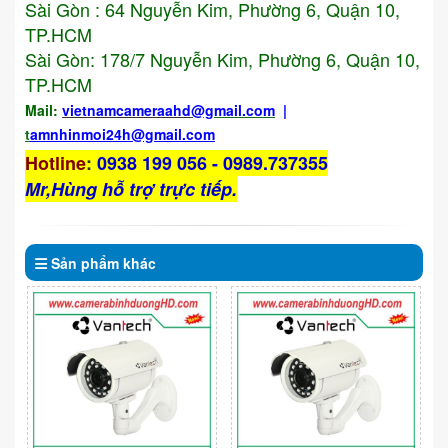
Sài Gòn : 64 Nguyễn Kim, Phường 6, Quận 10,
TP.HCM
Sài Gòn: 178/7 Nguyễn Kim, Phường 6, Quận 10,
TP.HCM
Mail:
vietnamcameraahd
@gmail.com
|
t
amnhinmoi24h@gmail.com
Hotline
:
0938 199 056 - 0989.737355
Mr,Hùng hỗ trợ trực tiếp.
Sản phẩm
khác