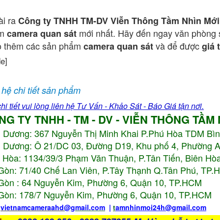
ài ra
Công ty TNHH TM-DV Viễn Thông Tầm Nhìn Mới
ẩm
mới nhất. Hãy đến ngay văn phòng 
camera quan sát
o thêm các sản phẩm
và để được
camera quan sát
giá 
de]
 hệ chi tiết sản phẩm
hi tiết vui lòng liên hệ Tư Vấn - Khảo Sát - Báo Giá tận nơi.
NG TY TNHH - TM - DV - VIỄN THÔNG TẦM
h Dương:
367 Nguyễn Thị Minh Khai P.Phú Hòa TDM Bì
 Dương: Ô 21/DC 03, Đường D19, Khu phố 4, Phường 
 Hòa: 1134/39/3 Phạm Văn Thuận, P.Tân Tiến, Biên Hòa
Gòn: 71/40 Chế Lan Viên, P.Tây Thạnh Q.Tân Phú, TP
Gòn : 64 Nguyễn Kim, Phường 6, Quận 10,
TP.HCM
Gòn: 178/7 Nguyễn Kim, Phường 6, Quận 10,
TP.HCM
:
vietnamcameraahd
@gmail.com
|
t
amnhinmoi24h@gmail.com