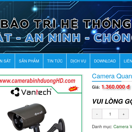
AN SÁT
SẢN PHẨM
TIN TỨC
DỊCH VỤ
DOWNLOAD
LIÊ
Camera Quan
1.360.000 đ
Giá:
VUI LÒNG G
Danh mục:
Camera 