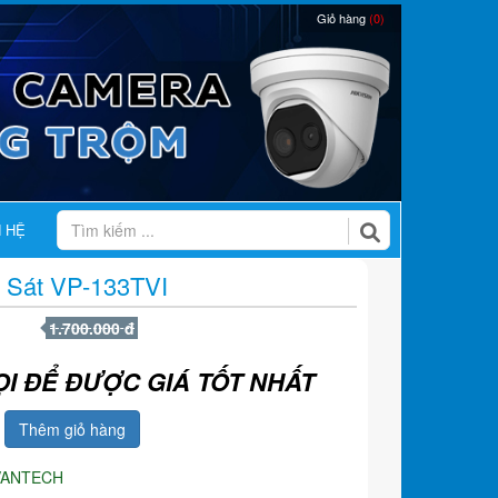
Giỏ hàng
(0)
N HỆ
 Sát VP-133TVI
1.700.000 đ
ỌI ĐỂ ĐƯỢC GIÁ TỐT NHẤT
Thêm giỏ hàng
VANTECH