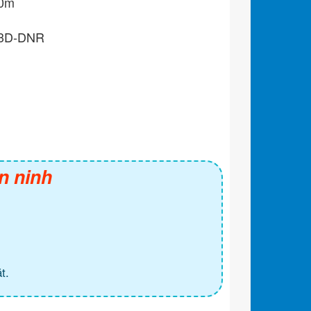
00m
, 3D-DNR
n ninh
t.