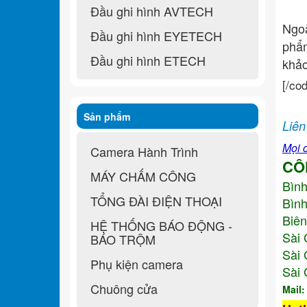
Đầu ghi hình AVTECH
Ngo
Đầu ghi hình EYETECH
ph
Đầu ghi hình ETECH
khả
[/co
Sản phẩm
Liên
Mọi c
Camera Hành Trình
CÔ
MÁY CHẤM CÔNG
Bìn
TỔNG ĐÀI ĐIỆN THOẠI
Bình
Biên
HỆ THỐNG BÁO ĐỘNG -
Sài 
BÁO TRỘM
Sài 
Phụ kiện camera
Sài 
Chuông cửa
Mail