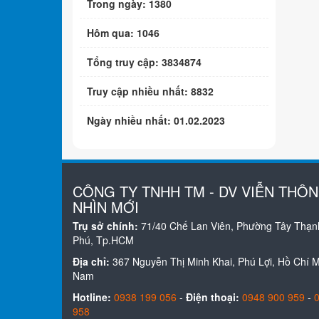
Trong ngày: 1380
Hôm qua: 1046
Tổng truy cập: 3834874
Truy cập nhiều nhất: 8832
Ngày nhiều nhất: 01.02.2023
CÔNG TY TNHH TM - DV VIỄN THÔ
NHÌN MỚI
Trụ sở chính:
71/40 Chế Lan Viên, Phường Tây Thạn
Phú, Tp.HCM
Địa chỉ:
367 Nguyễn Thị Minh Khai, Phú Lợi, Hồ Chí Mi
Nam
Hotline:
0938 199 056
-
Điện thoại:
0948 900 959
-
958