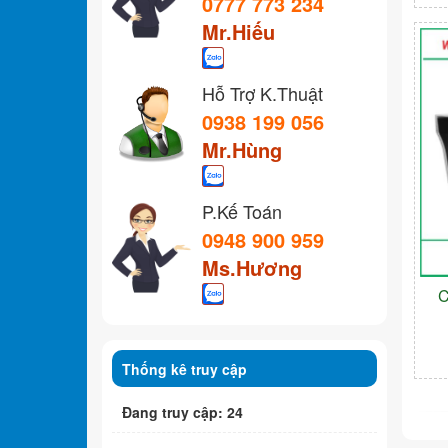
0777 773 234
Mr.Hiếu
Hỗ Trợ K.Thuật
0938 199 056
Mr.Hùng
P.Kế Toán
0948 900 959
Ms.Hương
C
Thống kê truy cập
Đang truy cập: 24