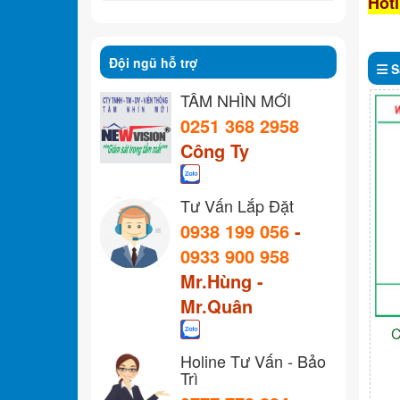
Hotl
Đội ngũ hỗ trợ
S
TẦM NHÌN MỚI
0251 368 2958
Công Ty
Tư Vấn Lắp Đặt
0938 199 056
-
0933 900 958
Mr.Hùng -
Mr.Quân
C
Holine Tư Vấn - Bảo
Trì