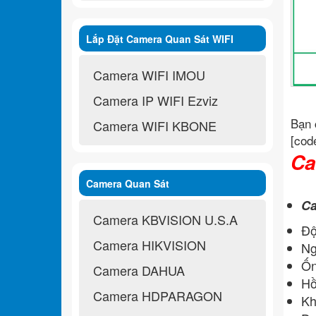
Lắp Đặt Camera Quan Sát WIFI
Không Dây
Camera WIFI IMOU
Camera IP WIFI Ezviz
Bạn 
Camera WIFI KBONE
[cod
Ca
Camera Quan Sát
Ca
Camera KBVISION U.S.A
Độ
Camera HIKVISION
Ng
Ốn
Camera DAHUA
Hồ
Camera HDPARAGON
Kh