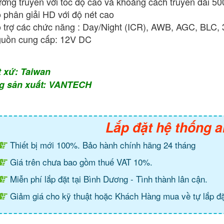
ờng truyền với tốc độ cao và khoảng cách truyền dài 5
 phân giải HD với độ nét cao
 trợ các chức năng : Day/Night (ICR), AWB, AGC, BLC
uồn cung cấp: 12V DC
t xứ: Taiwan
g sản xuất: VANTECH
Lắp đặt hệ thống a
Thiết bị mới 100%. Bảo hành chính hãng 24 tháng
Giá trên chưa bao gồm thuế VAT 10%.
Miễn phí lắp đặt tại Bình Dương - Tình thành lân cận.
Giảm giá cho kỹ thuật hoặc Khách Hàng mua về tự lắp đặ