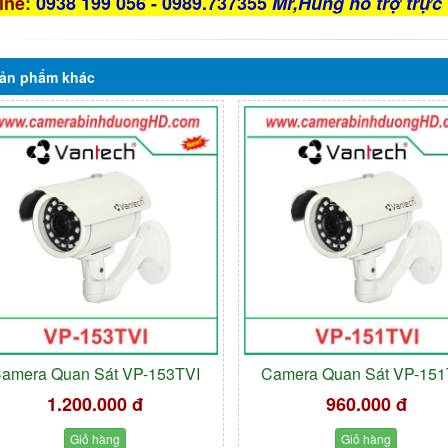
ine
:
0938 199 056 - 0989.737355
Mr,Hùng hỗ trợ trực 
ản phẩm
khác
amera Quan Sát VP-153TVI
Camera Quan Sát VP-151
1.200.000 đ
960.000 đ
Giỏ hàng
Giỏ hàng