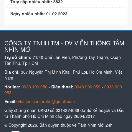
Truy cập nhiều nhất: 8832
Ngày nhiều nhất: 01.02.2023
CÔNG TY TNHH TM - DV VIỄN THÔNG TẦM
NHÌN MỚI
Trụ sở chính:
71/40 Chế Lan Viên, Phường Tây Thạnh, Quận
Tân Phú, Tp.HCM
Địa chỉ:
367 Nguyễn Thị Minh Khai, Phú Lợi, Hồ Chí Minh, Việt
Nam
Hotline:
0938 199 056
-
Điện thoại:
0948 900 959
-
0933 900
958
Email:
vietnamcamerahd@gmail.com
Giấy chứng nhận ĐKKD số 0314374038 do Sở Kế hoạch và Đầu
tư Thành phố Hồ Chí Minh cấp ngày 26/04/2017
© Copyright 2026. Bản quyền thuộc về Tầm Nhìn Mới 24h