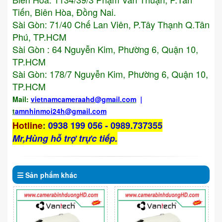
Tiến, Biên Hòa, Đồng Nai.
Sài Gòn: 71/40 Chế Lan Viên, P.Tây Thạnh Q.Tân
Phú, TP.HCM
Sài Gòn : 64 Nguyễn Kim, Phường 6, Quận 10,
TP.HCM
Sài Gòn: 178/7 Nguyễn Kim, Phường 6, Quận 10,
TP.HCM
Mail:
vietnamcameraahd
@gmail.com
|
t
amnhinmoi24h@gmail.com
Hotline
:
0938 199 056 - 0989.737355
Mr,Hùng hỗ trợ trực tiếp.
Sản phẩm
khác