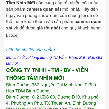
còn cung cấp rất nhiều các mẫu
Tầm Nhìn Mới
sản phẩm
mới nhất. Hãy đến
camera quan sát
ngay văn phòng showroom của chúng tôi để có
thể tham khảo thêm các sản phẩm
camera quan
và để được
cho quý khách hàng.
sát
giá tốt nhất
[/code]
Liên hệ chi tiết sản phẩm
Mọi chi tiết vui lòng liên hệ Tư Vấn - Khảo Sát - Báo Giá
tận nơi.
CÔNG TY TNHH - TM - DV - VIỄN
THÔNG TẦM NHÌN MỚI
Bình Dương:
367 Nguyễn Thị Minh Khai P.Phú
Hòa TDM Bình Dương
Bình Dương: Ô 21/DC 03, Đường D19, Khu phố
4, Phường An Phú, TX Thuận An, Bình Dương
Biên Hòa: 1134/39/3 Phạm Văn Thuận, P.Tân