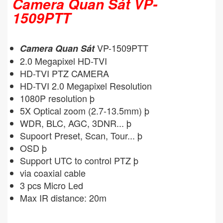
Camera Quan Sát VP-
1509PTT
VP-1509PTT
Camera Quan Sát
2.0 Megapixel HD-TVI
HD-TVI PTZ CAMERA
HD-TVI 2.0 Megapixel Resolution
1080P resolution þ
5X Optical zoom (2.7-13.5mm) þ
WDR, BLC, AGC, 3DNR... þ
Supoort Preset, Scan, Tour... þ
OSD þ
Support UTC to control PTZ þ
via coaxial cable
3 pcs Micro Led
Max IR distance: 20m