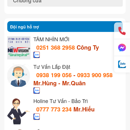
Đội ngũ hỗ trợ
TẦM NHÌN MỚI
0251 368 2958
Công Ty
Tư Vấn Lắp Đặt
0938 199 056
-
0933 900 958
Mr.Hùng - Mr.Quân
Holine Tư Vấn - Bảo Trì
0777 773 234
Mr.Hiếu