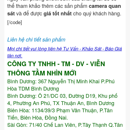
thể tham khảo thêm các sản phẩm
camera quan
và để được
cho quý khách hàng.
sát
giá tốt nhất
[/code]
Liên hệ chi tiết sản phẩm
Mọi chi tiết vui lòng liên hệ Tư Vấn - Khảo Sát - Báo Giá
tận nơi.
CÔNG TY TNHH - TM - DV - VIỄN
THÔNG TẦM NHÌN MỚI
Bình Dương:
367 Nguyễn Thị Minh Khai P.Phú
Hòa TDM Bình Dương
Bình Dương: Ô 21/DC 03, Đường D19, Khu phố
4, Phường An Phú, TX Thuận An, Bình Dương
Biên Hòa: 1134/39/3 Phạm Văn Thuận, P.Tân
Tiến, Biên Hòa, Đồng Nai.
Sài Gòn: 71/40 Chế Lan Viên, P.Tây Thạnh Q.Tân