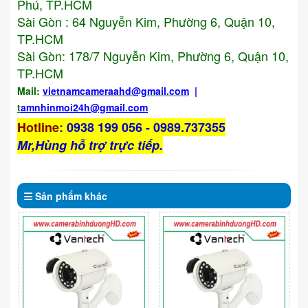
Phú, TP.HCM
Sài Gòn : 64 Nguyễn Kim, Phường 6, Quận 10,
TP.HCM
Sài Gòn: 178/7 Nguyễn Kim, Phường 6, Quận 10,
TP.HCM
Mail:
vietnamcameraahd
@gmail.com
|
t
amnhinmoi24h@gmail.com
Hotline
:
0938 199 056 - 0989.737355
Mr,Hùng hỗ trợ trực tiếp.
Sản phẩm
khác