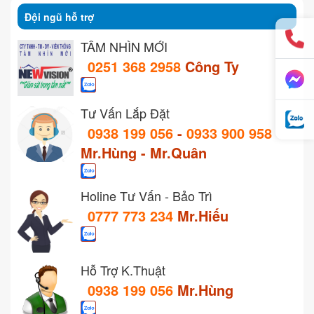
Đội ngũ hỗ trợ
TẦM NHÌN MỚI
0251 368 2958
Công Ty
Tư Vấn Lắp Đặt
0938 199 056
-
0933 900 958
Mr.Hùng - Mr.Quân
Holine Tư Vấn - Bảo Trì
0777 773 234
Mr.Hiếu
Hỗ Trợ K.Thuật
0938 199 056
Mr.Hùng