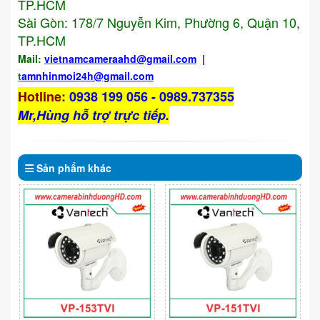
TP.HCM
Sài Gòn: 178/7 Nguyễn Kim, Phường 6, Quận 10,
TP.HCM
Mail:
vietnamcameraahd
@gmail.com
|
t
amnhinmoi24h@gmail.com
Hotline
:
0938 199 056 - 0989.737355
Mr,Hùng hỗ trợ trực tiếp.
Sản phẩm
khác