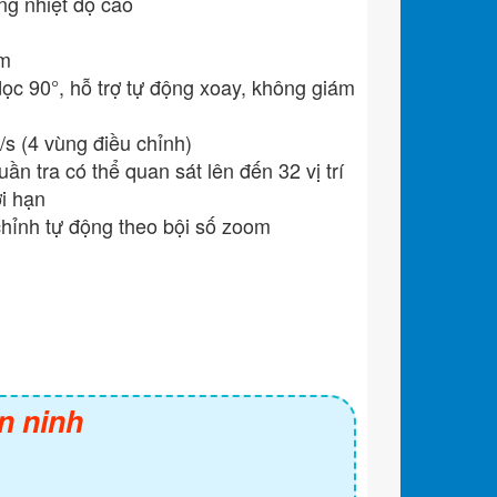
ng nhiệt độ cao
0m
ọc 90°, hỗ trợ tự động xoay, không giám
/s (4 vùng điều chỉnh)
tuần tra có thể quan sát lên đến 32 vị trí
ới hạn
chỉnh tự động theo bội số zoom
n ninh