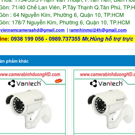
Gòn: 71/40 Chế Lan Viên, P.Tây Thạnh Q.Tân Phú, TP
Gòn : 64 Nguyễn Kim, Phường 6, Quận 10,
TP.HCM
Gòn: 178/7 Nguyễn Kim, Phường 6, Quận 10,
TP.HCM
:
vietnamcameraahd
@gmail.com
|
t
amnhinmoi24h@gmail.com
ine
:
0938 199 056 - 0989.737355
Mr,Hùng hỗ trợ trực 
ản phẩm
khác