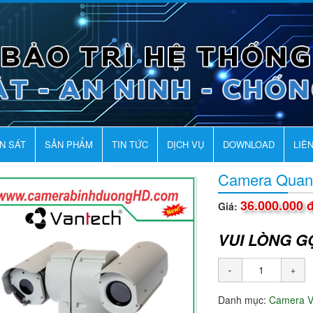
AN SÁT
SẢN PHẨM
TIN TỨC
DỊCH VỤ
DOWNLOAD
LIÊ
Camera Quan
36.000.000 
Giá:
VUI LÒNG G
Danh mục:
Camera 