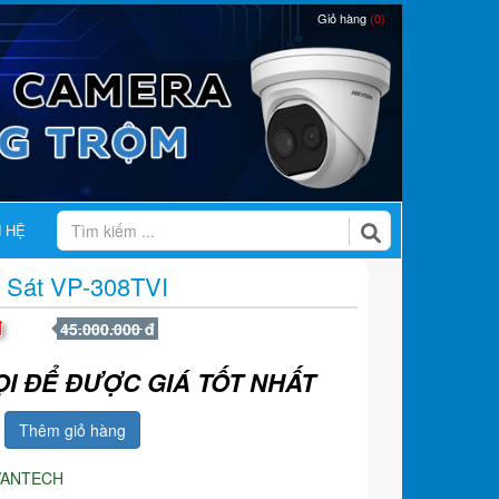
Giỏ hàng
(0)
N HỆ
 Sát VP-308TVI
đ
45.000.000 đ
ỌI ĐỂ ĐƯỢC GIÁ TỐT NHẤT
Thêm giỏ hàng
VANTECH