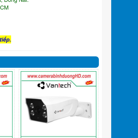
.HCM
tiếp.