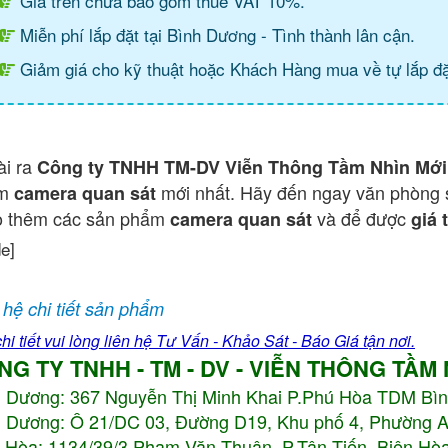
Giá trên chưa bao gồm thuế VAT 10%.
Miễn phí lắp đặt tại Bình Dương - Tình thành lân cận.
Giảm giá cho kỹ thuật hoặc Khách Hàng mua về tự lắp đặ
ài ra
Công ty TNHH TM-DV Viễn Thông Tầm Nhìn Mới
ẩm
mới nhất. Hãy đến ngay văn phòng 
camera quan sát
o thêm các sản phẩm
và để được
camera quan sát
giá 
de]
 hệ chi tiết sản phẩm
hi tiết vui lòng liên hệ Tư Vấn - Khảo Sát - Báo Giá tận nơi.
NG TY TNHH - TM - DV - VIỄN THÔNG TẦM
h Dương:
367 Nguyễn Thị Minh Khai P.Phú Hòa TDM Bì
 Dương: Ô 21/DC 03, Đường D19, Khu phố 4, Phường 
 Hòa: 1134/39/3 Phạm Văn Thuận, P.Tân Tiến, Biên Hòa