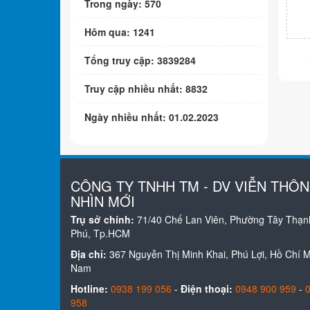
Trong ngày: 570
Hôm qua: 1241
Tổng truy cập: 3839284
Truy cập nhiều nhất: 8832
Ngày nhiều nhất: 01.02.2023
CÔNG TY TNHH TM - DV VIỄN THÔ
NHÌN MỚI
Trụ sở chính:
71/40 Chế Lan Viên, Phường Tây Thạn
Phú, Tp.HCM
Địa chỉ:
367 Nguyễn Thị Minh Khai, Phú Lợi, Hồ Chí Mi
Nam
Hotline:
0938 199 056
-
Điện thoại:
0948 900 959
-
958