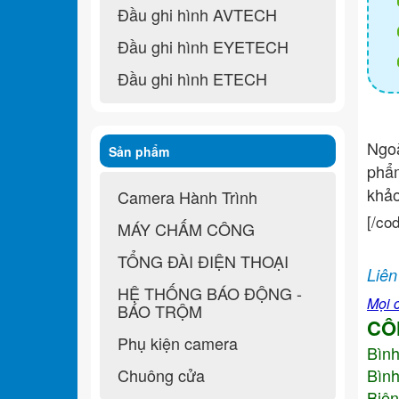
Đầu ghi hình AVTECH
Đầu ghi hình EYETECH
Đầu ghi hình ETECH
Ngo
Sản phẩm
ph
khả
Camera Hành Trình
[/co
MÁY CHẤM CÔNG
TỔNG ĐÀI ĐIỆN THOẠI
Liên
HỆ THỐNG BÁO ĐỘNG -
Mọi c
BÁO TRỘM
CÔ
Phụ kiện camera
Bìn
Chuông cửa
Bình
Biên