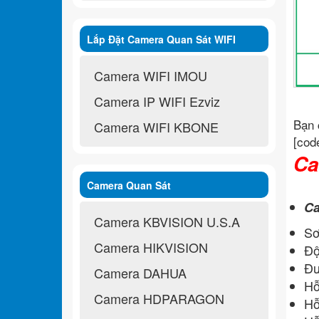
Lắp Đặt Camera Quan Sát WIFI
Không Dây
Camera WIFI IMOU
Camera IP WIFI Ezviz
Bạn 
Camera WIFI KBONE
[cod
Ca
Camera Quan Sát
Ca
Camera KBVISION U.S.A
Sơ
Camera HIKVISION
Độ
Đư
Camera DAHUA
Hỗ
Camera HDPARAGON
Hỗ