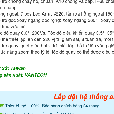
 trợ chống cháy nổ, chuẩn IK10 chống va đập, IP68 chố
nh năng:
ng ngoại: 7 pcs Led Array Æ20, tầm xa hồng ngoại 15
 trợ góc xoay ngang dọc rộng: Xoay ngang 360° , xoay d
t khu vực mù
c độ quay 0.6°~200°/s, Tốc độ điều khiển quay 3.5°~35°
 thể thiết lập lên đến 220 vị trí giám sát, 8 tuần tra, mỗi 
 trợ quay, quét giữa hai vị trí thiết lập, hỗ trợ lập vùng gi
ức năng zoom theo tỷ lệ, tốc độ quay có thể được điều 
t xứ: Taiwan
g sản xuất: VANTECH
Lắp đặt hệ thống a
Thiết bị mới 100%. Bảo hành chính hãng 24 tháng