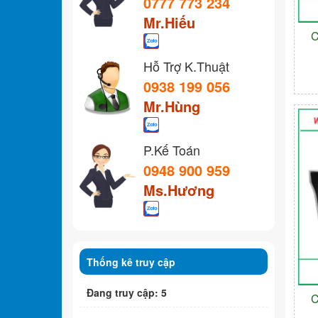
0777 773 234
Mr.Hiếu
C
Hỗ Trợ K.Thuật
0938 199 056
Mr.Hùng
P.Kế Toán
0948 900 959
Ms.Hương
Thống kê truy cập
Đang truy cập: 5
C