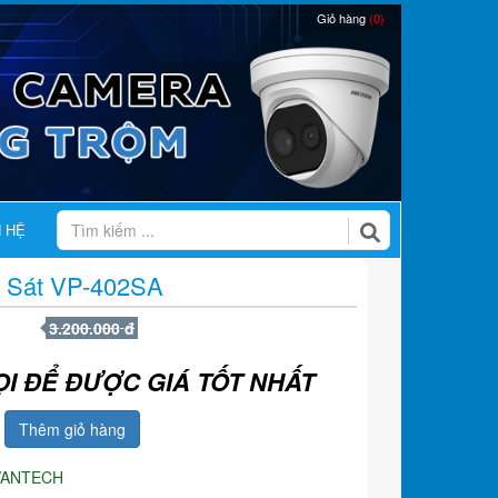
Giỏ hàng
(0)
N HỆ
 Sát VP-402SA
3.200.000 đ
ỌI ĐỂ ĐƯỢC GIÁ TỐT NHẤT
Thêm giỏ hàng
VANTECH