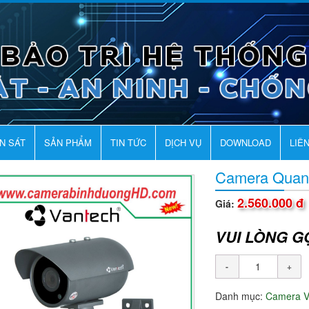
AN SÁT
SẢN PHẨM
TIN TỨC
DỊCH VỤ
DOWNLOAD
LIÊ
Camera Quan
2.560.000 đ
Giá:
VUI LÒNG G
Danh mục:
Camera 