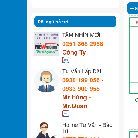
S
Đội ngũ hỗ trợ
TẦM NHÌN MỚI
0251 368 2958
Công Ty
Tư Vấn Lắp Đặt
0938 199 056
-
0933 900 958
Mr.Hùng -
C
Mr.Quân
Holine Tư Vấn - Bảo
Trì