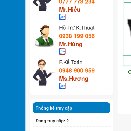
0777 773 234
Mr.Hiếu
Hỗ Trợ K.Thuật
0938 199 056
Mr.Hùng
P.Kế Toán
0948 900 959
C
Ms.Hương
Thống kê truy cập
Đang truy cập: 2