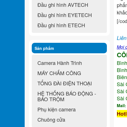
Đầu ghi hình AVTECH
ph
khả
Đầu ghi hình EYETECH
[/co
Đầu ghi hình ETECH
Liên
Mọi c
Sản phẩm
CÔ
Camera Hành Trình
Bìn
Bình
MÁY CHẤM CÔNG
Biên
TỔNG ĐÀI ĐIỆN THOẠI
Sài 
Sài 
HỆ THỐNG BÁO ĐỘNG -
Sài 
BÁO TRỘM
Mail
Phụ kiện camera
Hotl
Chuông cửa