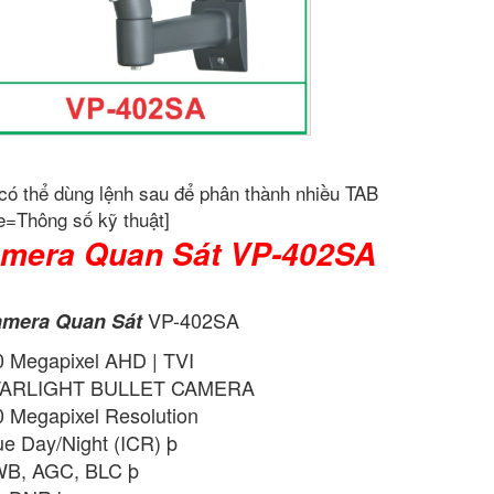
có thể dùng lệnh sau để phân thành nhiều TAB
e=Thông số kỹ thuật]
mera Quan Sát VP-402SA
VP-402SA
mera Quan Sát
0 Megapixel AHD | TVI
TARLIGHT BULLET CAMERA
0 Megapixel Resolution
ue Day/Night (ICR) þ
B, AGC, BLC þ