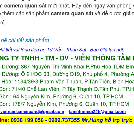
ẩm
mới nhất. Hãy đến ngay văn phòng 
camera quan sát
o thêm các sản phẩm
và để được
camera quan sát
giá 
de]
 hệ chi tiết sản phẩm
hi tiết vui lòng liên hệ Tư Vấn - Khảo Sát - Báo Giá tận nơi.
NG TY TNHH - TM - DV - VIỄN THÔNG TẦM
h Dương:
367 Nguyễn Thị Minh Khai P.Phú Hòa TDM Bì
 Dương: Ô 21/DC 03, Đường D19, Khu phố 4, Phường 
 Hòa: 1134/39/3 Phạm Văn Thuận, P.Tân Tiến, Biên Hòa
Gòn: 71/40 Chế Lan Viên, P.Tây Thạnh Q.Tân Phú, TP
Gòn : 64 Nguyễn Kim, Phường 6, Quận 10,
TP.HCM
Gòn: 178/7 Nguyễn Kim, Phường 6, Quận 10,
TP.HCM
:
vietnamcameraahd
@gmail.com
|
t
amnhinmoi24h@gmail.com
ine
:
0938 199 056 - 0989.737355
Mr,Hùng hỗ trợ trực 