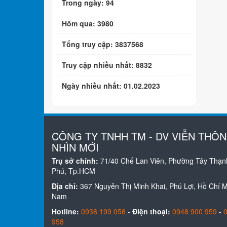
Trong ngày: 94
Hôm qua: 3980
Tổng truy cập: 3837568
Truy cập nhiều nhất: 8832
Ngày nhiều nhất: 01.02.2023
CÔNG TY TNHH TM - DV VIỄN THÔ
NHÌN MỚI
Trụ sở chính:
71/40 Chế Lan Viên, Phường Tây Thạn
Phú, Tp.HCM
Địa chỉ:
367 Nguyễn Thị Minh Khai, Phú Lợi, Hồ Chí Mi
Nam
Hotline:
0938 199 056
-
Điện thoại:
0948 900 959
-
958