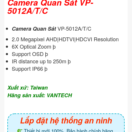
Camera Quan Sát VP-
5012A/T/C
VP-5012A/T/C
Camera Quan Sát
2.0 Megapixel AHD|HDTVI|HDCVI Resolution
6X Optical Zoom þ
Support OSD þ
IR distance up to 250m þ
Support IP66 þ
Xuất xứ: Taiwan
Hãng sản xuất: VANTECH
Lắp đặt hệ thống an ninh
Thiết bị mới 100%. Bảo hành chính hãng