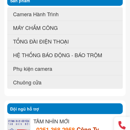
Sản phẩm
Camera Hành Trình
MÁY CHẤM CÔNG
TỔNG ĐÀI ĐIỆN THOẠI
HỆ THỐNG BÁO ĐỘNG - BÁO TRỘM
Phụ kiện camera
Chuông cửa
Đội ngũ hỗ trợ
TẦM NHÌN MỚI
0251 368 2958
Công Ty