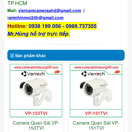
TP.HCM
Mail:
vietnamcameraahd
@gmail.com
|
t
amnhinmoi24h@gmail.com
Hotline
:
0938 199 056 - 0989.737355
Mr,Hùng hỗ trợ trực tiếp.
Sản phẩm
khác
Camera Quan Sát VP-
Camera Quan Sát VP-
153TVI
151TVI