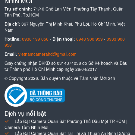
NHÌN MỚI
Trụ sở chính:
71/40 Chế Lan Viên, Phường Tây Thạnh, Quận
Tân Phú, Tp.HCM
Địa chỉ:
367 Nguyễn Thị Minh Khai, Phú Lợi, Hồ Chí Minh, Việt
Nam
Hotline:
0938 199 056
-
Điện thoại:
0948 900 959
-
0933 900
958
Email:
vietnamcamerahd@gmail.com
Giấy chứng nhận ĐKKD số 0314374038 do Sở Kế hoạch và Đầu
tư Thành phố Hồ Chí Minh cấp ngày 26/04/2017
© Copyright 2026. Bản quyền thuộc về Tầm Nhìn Mới 24h
Dịch vụ
nổi bật
Lắp Đặt Camera Quan Sát Phường Thủ Dầu Một TP.HCM |
Camera Tầm Nhìn Mới
Lắp Đặt Camera Quan Sát Tại Thị Xã Thuận An Bình Dương