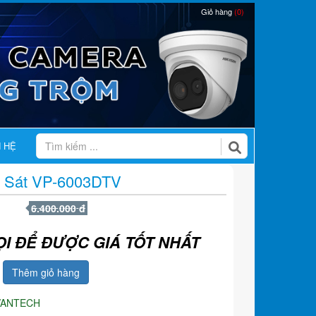
Giỏ hàng
(0)
N HỆ
 Sát VP-6003DTV
6.400.000 đ
ỌI ĐỂ ĐƯỢC GIÁ TỐT NHẤT
Thêm giỏ hàng
VANTECH