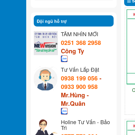
S
Đội ngũ hỗ trợ
TẦM NHÌN MỚI
0251 368 2958
Công Ty
Tư Vấn Lắp Đặt
0938 199 056
-
0933 900 958
C
Mr.Hùng -
Mr.Quân
Holine Tư Vấn - Bảo
Trì