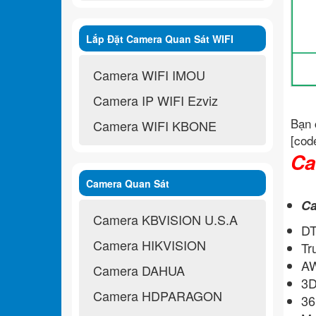
Lắp Đặt Camera Quan Sát WIFI
Không Dây
Camera WIFI IMOU
Camera IP WIFI Ezviz
Bạn 
Camera WIFI KBONE
[cod
Ca
Camera Quan Sát
Ca
Camera KBVISION U.S.A
DT
Camera HIKVISION
Tr
A
Camera DAHUA
3
Camera HDPARAGON
36