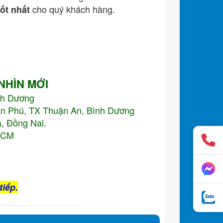
cho quý khách hàng.
tốt nhất
 NHÌN MỚI
nh Dương
An Phú, TX Thuận An, Bình Dương
, Đồng Nai.
.HCM
tiếp.