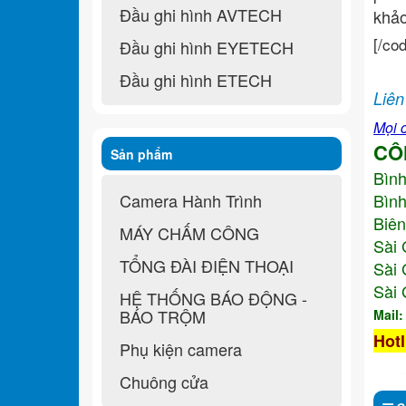
Đầu ghi hình AVTECH
khả
[/co
Đầu ghi hình EYETECH
Đầu ghi hình ETECH
Liên
Mọi c
CÔ
Sản phẩm
Bìn
Camera Hành Trình
Bình
Biên
MÁY CHẤM CÔNG
Sài 
TỔNG ĐÀI ĐIỆN THOẠI
Sài 
Sài 
HỆ THỐNG BÁO ĐỘNG -
BÁO TRỘM
Mail
Hotl
Phụ kiện camera
Chuông cửa