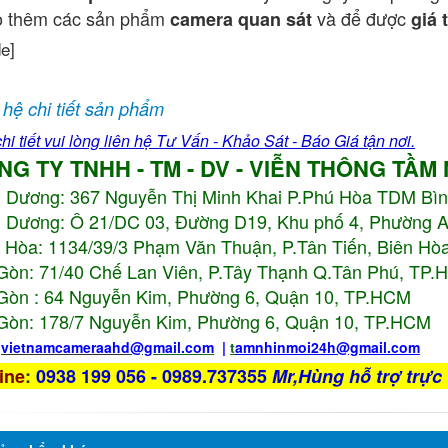
o thêm các sản phẩm
và để được
camera quan sát
giá 
de]
 hệ chi tiết sản phẩm
hi tiết vui lòng liên hệ Tư Vấn - Khảo Sát - Báo Giá tận nơi.
NG TY TNHH - TM - DV - VIỄN THÔNG TẦM
h Dương:
367 Nguyễn Thị Minh Khai P.Phú Hòa TDM Bì
 Dương: Ô 21/DC 03, Đường D19, Khu phố 4, Phường 
 Hòa: 1134/39/3 Phạm Văn Thuận, P.Tân Tiến, Biên Hòa
Gòn: 71/40 Chế Lan Viên, P.Tây Thạnh Q.Tân Phú, TP
Gòn : 64 Nguyễn Kim, Phường 6, Quận 10,
TP.HCM
Gòn: 178/7 Nguyễn Kim, Phường 6, Quận 10,
TP.HCM
:
vietnamcameraahd
@gmail.com
|
t
amnhinmoi24h@gmail.com
ine
:
0938 199 056 - 0989.737355
Mr,Hùng hỗ trợ trực 