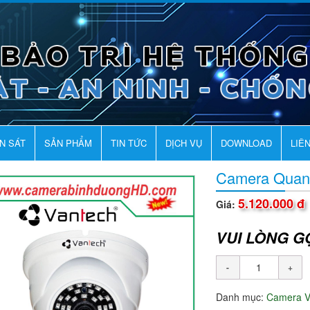
AN SÁT
SẢN PHẨM
TIN TỨC
DỊCH VỤ
DOWNLOAD
LIÊ
Camera Quan
5.120.000 đ
Giá:
VUI LÒNG G
Danh mục:
Camera 