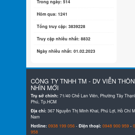
Trong ngày: 514
Hôm qua: 1241
Tổng truy cập: 3839228
Truy cập nhiều nhất: 8832
Ngày nhiều nhất: 01.02.2023
CÔNG TY TNHH TM - DV VIỄN THÔ
NHÌN MỚI
Trụ sở chính:
71/40 Chế Lan Viên, Phường Tây Thạn
Phú, Tp.HCM
Địa chỉ:
367 Nguyễn Thị Minh Khai, Phú Lợi, Hồ Chí Mi
Nam
Hotline:
0938 199 056
-
Điện thoại:
0948 900 959
-
958