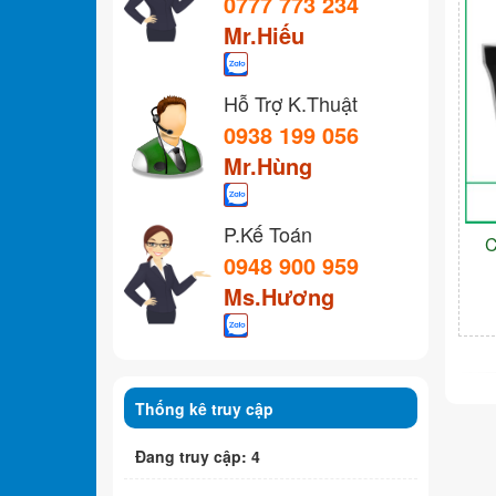
0777 773 234
Mr.Hiếu
Hỗ Trợ K.Thuật
0938 199 056
Mr.Hùng
P.Kế Toán
C
0948 900 959
Ms.Hương
Thống kê truy cập
Đang truy cập: 4