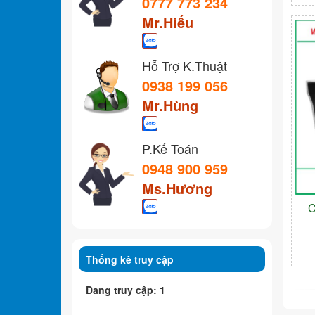
0777 773 234
Mr.Hiếu
Hỗ Trợ K.Thuật
0938 199 056
Mr.Hùng
P.Kế Toán
0948 900 959
Ms.Hương
C
Thống kê truy cập
Đang truy cập: 1