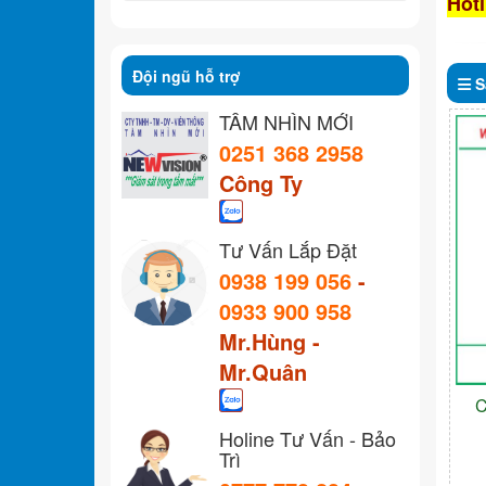
Hotl
Đội ngũ hỗ trợ
S
TẦM NHÌN MỚI
0251 368 2958
Công Ty
Tư Vấn Lắp Đặt
0938 199 056
-
0933 900 958
Mr.Hùng -
Mr.Quân
C
Holine Tư Vấn - Bảo
Trì