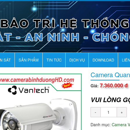
AN SÁT
SẢN PHẨM
TIN TỨC
DỊCH VỤ
DOWNLOAD
LIÊ
Camera Quan
7.360.000 đ
Giá:
VUI LÒNG G
Danh mục:
Camera 