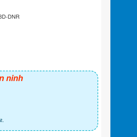
, 3D-DNR
n ninh
t.