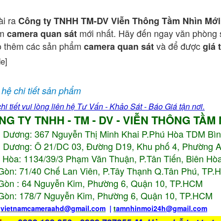
ài ra
Công ty TNHH TM-DV Viễn Thông Tầm Nhìn Mới
ẩm
mới nhất. Hãy đến ngay văn phòng 
camera quan sát
o thêm các sản phẩm
và để được
camera quan sát
giá 
de]
 hệ chi tiết sản phẩm
hi tiết vui lòng liên hệ Tư Vấn - Khảo Sát - Báo Giá tận nơi.
NG TY TNHH - TM - DV - VIỄN THÔNG TẦM
h Dương:
367 Nguyễn Thị Minh Khai P.Phú Hòa TDM Bì
 Dương: Ô 21/DC 03, Đường D19, Khu phố 4, Phường 
 Hòa: 1134/39/3 Phạm Văn Thuận, P.Tân Tiến, Biên Hòa
Gòn: 71/40 Chế Lan Viên, P.Tây Thạnh Q.Tân Phú, TP
Gòn : 64 Nguyễn Kim, Phường 6, Quận 10,
TP.HCM
Gòn: 178/7 Nguyễn Kim, Phường 6, Quận 10,
TP.HCM
:
vietnamcameraahd
@gmail.com
|
t
amnhinmoi24h@gmail.com