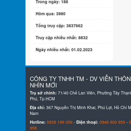
Trong ngày: 188
Hôm qua: 3980
Tổng truy cập: 3837662
Truy cập nhiều nhất: 8832
Ngày nhiều nhất: 01.02.2023
CÔNG TY TNHH TM - DV VIỄN THÔ
NHÌN MỚI
Trụ sở chính:
71/40 Chế Lan Viên, Phường Tây Thạn
Phú, Tp.HCM
Địa chỉ:
367 Nguyễn Thị Minh Khai, Phú Lợi, Hồ Chí Mi
Nam
Hotline:
0938 199 056
-
Điện thoại:
0948 900 959
-
958