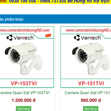
ine
:
0938 199 056 - 0989.737355
Mr,Hùng hỗ trợ trực 
ản phẩm
khác
amera Quan Sát VP-153TVI
Camera Quan Sát VP-151
1.200.000 đ
960.000 đ
Giỏ hàng
Giỏ hàng