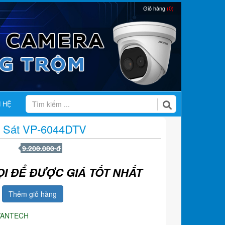
Giỏ hàng
(0)
N HỆ
 Sát VP-6044DTV
9.200.000 đ
ỌI ĐỂ ĐƯỢC GIÁ TỐT NHẤT
Thêm giỏ hàng
VANTECH