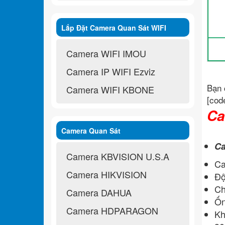
Lắp Đặt Camera Quan Sát WIFI
Không Dây
Camera WIFI IMOU
Camera IP WIFI Ezviz
Bạn 
Camera WIFI KBONE
[cod
Ca
Camera Quan Sát
Ca
Camera KBVISION U.S.A
Ca
Camera HIKVISION
Độ
Ch
Camera DAHUA
Ốn
Camera HDPARAGON
Kh