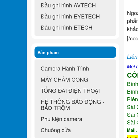
Đầu ghi hình AVTECH
Ngo
Đầu ghi hình EYETECH
ph
Đầu ghi hình ETECH
khả
[/co
Sản phẩm
Liên
Mọi c
Camera Hành Trình
CÔ
MÁY CHẤM CÔNG
Bìn
TỔNG ĐÀI ĐIỆN THOẠI
Bình
Biên
HỆ THỐNG BÁO ĐỘNG -
Sài 
BÁO TRỘM
Sài 
Phụ kiện camera
Sài 
Chuông cửa
Mail