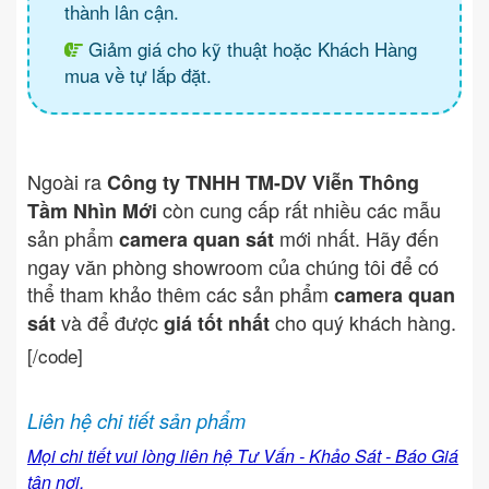
thành lân cận.
Giảm giá cho kỹ thuật hoặc Khách Hàng
mua về tự lắp đặt.
Ngoài ra
Công ty TNHH TM-DV Viễn Thông
còn cung cấp rất nhiều các mẫu
Tầm Nhìn Mới
sản phẩm
mới nhất. Hãy đến
camera quan sát
ngay văn phòng showroom của chúng tôi để có
thể tham khảo thêm các sản phẩm
camera quan
và để được
cho quý khách hàng.
sát
giá tốt nhất
[/code]
Liên hệ chi tiết sản phẩm
Mọi chi tiết vui lòng liên hệ Tư Vấn - Khảo Sát - Báo Giá
tận nơi.