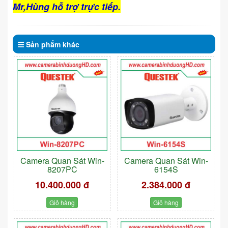
Mr,Hùng hỗ trợ trực tiếp.
Sản phẩm
khác
Camera Quan Sát Win-
Camera Quan Sát Win-
8207PC
6154S
10.400.000 đ
2.384.000 đ
Giỏ hàng
Giỏ hàng