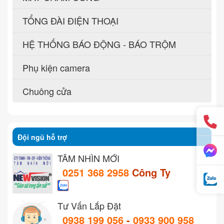
TỔNG ĐÀI ĐIỆN THOẠI
HỆ THỐNG BÁO ĐỘNG - BÁO TRỘM
Phụ kiện camera
Chuông cửa
Đội ngũ hỗ trợ
TẦM NHÌN MỚI
0251 368 2958
Công Ty
Tư Vấn Lắp Đặt
0938 199 056
-
0933 900 958