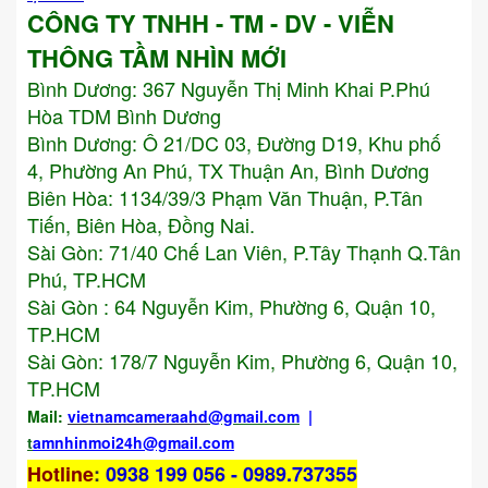
CÔNG TY TNHH - TM - DV - VIỄN
THÔNG TẦM NHÌN MỚI
Bình Dương:
367 Nguyễn Thị Minh Khai P.Phú
Hòa TDM Bình Dương
Bình Dương: Ô 21/DC 03, Đường D19, Khu phố
4, Phường An Phú, TX Thuận An, Bình Dương
Biên Hòa: 1134/39/3 Phạm Văn Thuận, P.Tân
Tiến, Biên Hòa, Đồng Nai.
Sài Gòn: 71/40 Chế Lan Viên, P.Tây Thạnh Q.Tân
Phú, TP.HCM
Sài Gòn : 64 Nguyễn Kim, Phường 6, Quận 10,
TP.HCM
Sài Gòn: 178/7 Nguyễn Kim, Phường 6, Quận 10,
TP.HCM
Mail:
vietnamcameraahd
@gmail.com
|
t
amnhinmoi24h@gmail.com
Hotline
:
0938 199 056 - 0989.737355