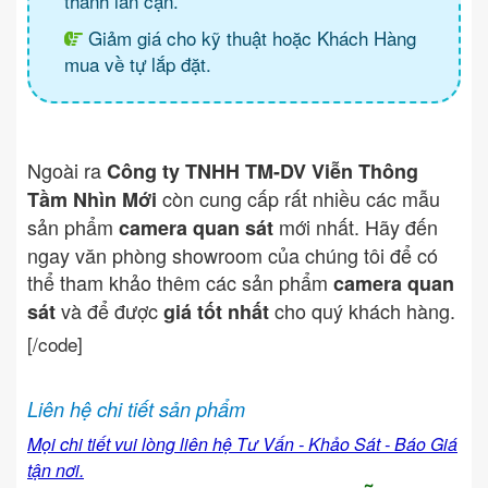
thành lân cận.
Giảm giá cho kỹ thuật hoặc Khách Hàng
mua về tự lắp đặt.
Ngoài ra
Công ty TNHH TM-DV Viễn Thông
còn cung cấp rất nhiều các mẫu
Tầm Nhìn Mới
sản phẩm
mới nhất. Hãy đến
camera quan sát
ngay văn phòng showroom của chúng tôi để có
thể tham khảo thêm các sản phẩm
camera quan
và để được
cho quý khách hàng.
sát
giá tốt nhất
[/code]
Liên hệ chi tiết sản phẩm
Mọi chi tiết vui lòng liên hệ Tư Vấn - Khảo Sát - Báo Giá
tận nơi.