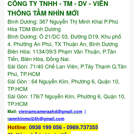
CÔNG TY TNHH - TM - DV - VIỄN
THÔNG TẦM NHÌN MỚI
Bình Dương:
367 Nguyễn Thị Minh Khai P.Phú
Hòa TDM Bình Dương
Bình Dương: Ô 21/DC 03, Đường D19, Khu phố
4, Phường An Phú, TX Thuận An, Bình Dương
Biên Hòa: 1134/39/3 Phạm Văn Thuận, P.Tân
Tiến, Biên Hòa, Đồng Nai.
Sài Gòn: 71/40 Chế Lan Viên, P.Tây Thạnh Q.Tân
Phú, TP.HCM
Sài Gòn : 64 Nguyễn Kim, Phường 6, Quận 10,
TP.HCM
Sài Gòn: 178/7 Nguyễn Kim, Phường 6, Quận 10,
TP.HCM
Mail:
vietnamcameraahd
@gmail.com
|
t
amnhinmoi24h@gmail.com
Hotline
:
0938 199 056 - 0989.737355