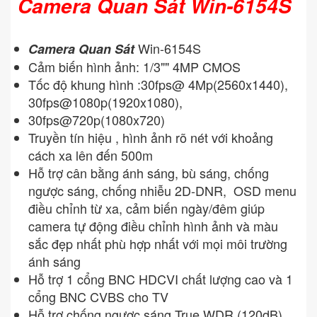
Camera Quan Sát Win-6154S
Win-6154S
Camera Quan Sát
Cảm biến hình ảnh: 1/3"" 4MP CMOS
Tốc độ khung hình :30fps@ 4Mp(2560x1440),
30fps@1080p(1920x1080),
30fps@720p(1080x720)
Truyền tín hiệu , hình ảnh rõ nét với khoảng
cách xa lên đến 500m
Hỗ trợ cân bằng ánh sáng, bù sáng, chống
ngược sáng, chống nhiễu 2D-DNR, OSD menu
điều chỉnh từ xa, cảm biến ngày/đêm giúp
camera tự động điều chỉnh hình ảnh và màu
sắc đẹp nhất phù hợp nhất với mọi môi trường
ánh sáng
Hỗ trợ 1 cổng BNC HDCVI chất lượng cao và 1
cổng BNC CVBS cho TV
Hỗ trợ chống ngược sáng True WDR (120dB)