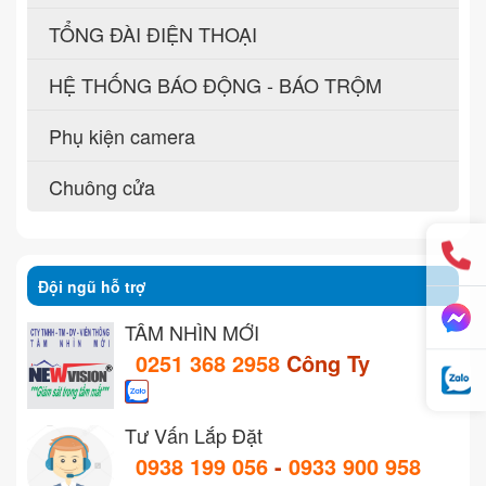
TỔNG ĐÀI ĐIỆN THOẠI
HỆ THỐNG BÁO ĐỘNG - BÁO TRỘM
Phụ kiện camera
Chuông cửa
Đội ngũ hỗ trợ
TẦM NHÌN MỚI
0251 368 2958
Công Ty
Tư Vấn Lắp Đặt
0938 199 056
-
0933 900 958