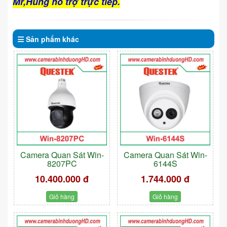
Mr,Hùng hỗ trợ trực tiếp.
Sản phẩm
khác
Camera Quan Sát Win-
Camera Quan Sát Win-
8207PC
6144S
10.400.000 đ
1.744.000 đ
Giỏ hàng
Giỏ hàng