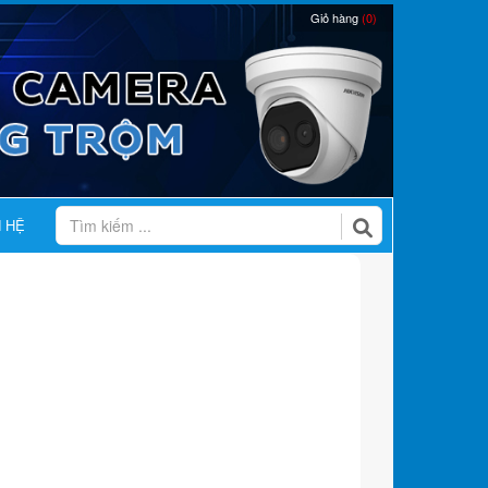
Giỏ hàng
(0)
N HỆ