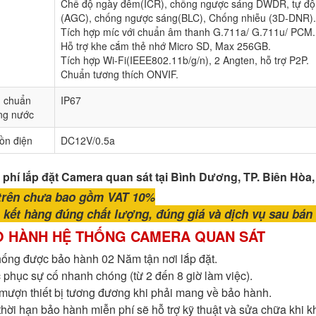
Chế độ ngày đêm(ICR), chống ngược sáng DWDR, tự độn
(AGC), chống ngược sáng(BLC), Chống nhiễu (3D-DNR).
Tích hợp míc với chuẩn âm thanh G.711a/ G.711u/ PCM.
Hỗ trợ khe cắm thẻ nhớ Micro SD, Max 256GB.
Tích hợp Wi-Fi(IEEE802.11b/g/n), 2 Angten, hỗ trợ P2P.
Chuẩn tương thích ONVIF.
u chuẩn
IP67
ng nước
ồn điện
DC12V/0.5a
 phí lắp đặt Camera quan sát tại Bình Dương, TP. Biên Hòa
trên chưa bao gồm VAT 10%
kết hàng đúng chất lượng, đúng giá và dịch vụ sau bán h
O HÀNH HỆ THỐNG CAMERA QUAN SÁT
hống được bảo hành 02 Năm tận nơi lắp đặt.
 phục sự cố nhanh chóng (từ 2 đến 8 giờ làm việc).
mượn thiết bị tương đương khi phải mang về bảo hành.
thời hạn bảo hành miễn phí sẽ hỗ trợ kỹ thuật và sửa chữa khi 