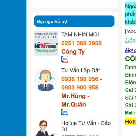
Ngo
ph
khả
Đội ngũ hỗ trợ
[/co
TẦM NHÌN MỚI
Liên
0251 368 2958
Mọi c
Công Ty
CÔ
Bìn
Tư Vấn Lắp Đặt
Bình
0938 199 056
-
Biên
0933 900 958
Sài 
Mr.Hùng -
Sài 
Mr.Quân
Sài 
Mail
Hotl
Holine Tư Vấn - Bảo
Trì