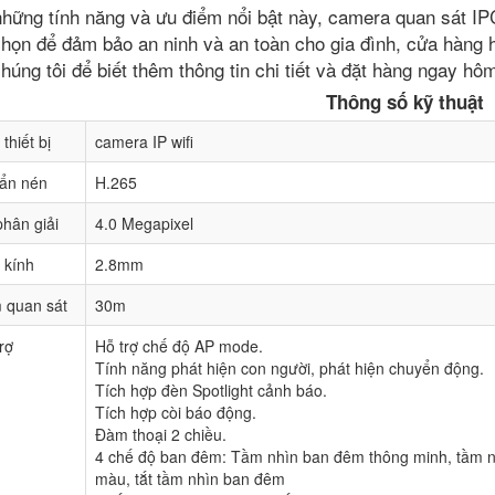
những tính năng và ưu điểm nổi bật này, camera quan sát I
chọn để đảm bảo an ninh và an toàn cho gia đình, cửa hàng 
chúng tôi để biết thêm thông tin chi tiết và đặt hàng ngay hô
Thông số kỹ thuật
 thiết bị
camera IP wifi
ẩn nén
H.265
hân giải
4.0 Megapixel
 kính
2.8mm
 quan sát
30m
rợ
Hỗ trợ chế độ AP mode.
Tính năng phát hiện con người, phát hiện chuyển động.
Tích hợp đèn Spotlight cảnh báo.
Tích hợp còi báo động.
Đàm thoại 2 chiều.
4 chế độ ban đêm: Tầm nhìn ban đêm thông minh, tầm n
màu, tắt tầm nhìn ban đêm