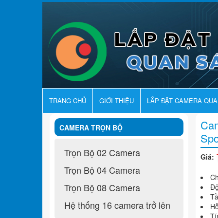
TRANG CHỦ
GIỚI THIỆU
LẮP ĐẶT CAMERA QU
Cam
CAMERA TRỌN BỘ
Spo
Trọn Bộ 02 Camera
Giá:
Trọn Bộ 04 Camera
Ch
Trọn Bộ 08 Camera
Độ
Tầ
Hệ thống 16 camera trở lên
Hỗ
Tí