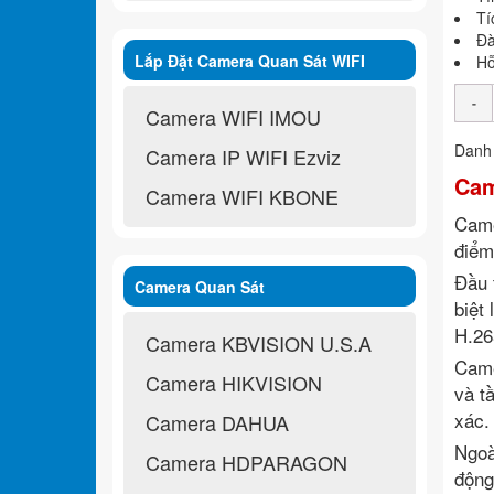
Tí
Đà
Lắp Đặt Camera Quan Sát WIFI
Hỗ
Không Dây
Camera WIFI IMOU
Danh
Camera IP WIFI Ezviz
Cam
Camera WIFI KBONE
Came
điểm
Đầu 
Camera Quan Sát
biệt
H.26
Camera KBVISION U.S.A
Came
Camera HIKVISION
và t
xác.
Camera DAHUA
Ngoà
Camera HDPARAGON
động