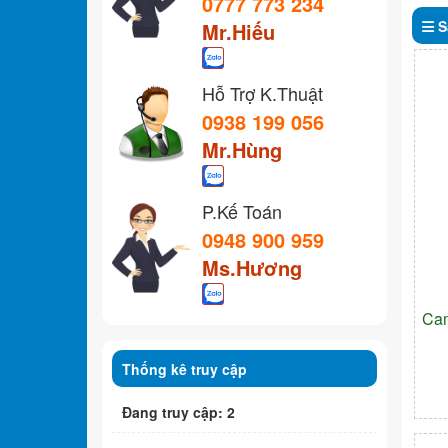
0777 773 234
S
Mr.Hiếu
Hỗ Trợ K.Thuật
0938 199 056
Mr.Hùng
P.Kế Toán
0948 900 959
Ms.Hương
Cam
Thống kê truy cập
Đang truy cập: 2