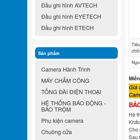
Đầu ghi hình AVTECH
Đầu ghi hình EYETECH
Đầu ghi hình ETECH
Tiê
chố
Sản phẩm
Ngu
Camera Hành Trình
Miễn
MÁY CHẤM CÔNG
Giá 
TỔNG ĐÀI ĐIỆN THOẠI
Cam 
HỆ THỐNG BÁO ĐỘNG -
BẢ
BÁO TRỘM
Hệ t
Phụ kiện camera
Khắc
Cho 
Chuông cửa
Sau 