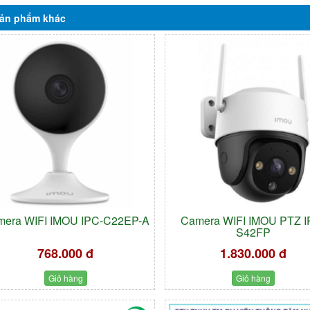
ản phẩm
khác
era WIFI IMOU IPC-C22EP-A
Camera WIFI IMOU PTZ I
S42FP
768.000 đ
1.830.000 đ
Giỏ hàng
Giỏ hàng