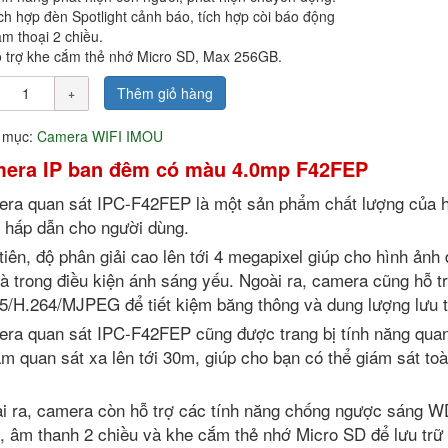
ch hợp đèn Spotlight cảnh báo, tích hợp còi báo động
m thoại 2 chiều.
 trợ khe cắm thẻ nhớ Micro SD, Max 256GB.
Thêm giỏ hàng
 mục:
Camera WIFI IMOU
era IP ban đêm có màu 4.0mp F42FEP
ra quan sát IPC-F42FEP là một sản phẩm chất lượng của hã
 hấp dẫn cho người dùng.
tiên, độ phân giải cao lên tới 4 megapixel giúp cho hình ảnh đ
 là trong điều kiện ánh sáng yếu. Ngoài ra, camera cũng hỗ 
5/H.264/MJPEG để tiết kiệm băng thông và dung lượng lưu t
ra quan sát IPC-F42FEP cũng được trang bị tính năng quan
ầm quan sát xa lên tới 30m, giúp cho bạn có thể giám sát t
i ra, camera còn hỗ trợ các tính năng chống ngược sáng 
, âm thanh 2 chiều và khe cắm thẻ nhớ Micro SD để lưu trữ 