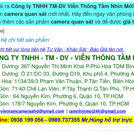
ài ra
Công ty TNHH TM-DV Viễn Thông Tầm Nhìn Mới
ẩm
mới nhất. Hãy đến ngay văn phòng 
camera quan sát
o thêm các sản phẩm
và để được
camera quan sát
giá 
de]
 hệ chi tiết sản phẩm
hi tiết vui lòng liên hệ Tư Vấn - Khảo Sát - Báo Giá tận nơi.
NG TY TNHH - TM - DV - VIỄN THÔNG TẦM
h Dương:
367 Nguyễn Thị Minh Khai P.Phú Hòa TDM Bì
 Dương: Ô 21/DC 03, Đường D19, Khu phố 4, Phường 
 Hòa: 1134/39/3 Phạm Văn Thuận, P.Tân Tiến, Biên Hòa
Gòn: 71/40 Chế Lan Viên, P.Tây Thạnh Q.Tân Phú, TP
Gòn : 64 Nguyễn Kim, Phường 6, Quận 10,
TP.HCM
Gòn: 178/7 Nguyễn Kim, Phường 6, Quận 10,
TP.HCM
:
vietnamcameraahd
@gmail.com
|
t
amnhinmoi24h@gmail.com
ine
:
0938 199 056 - 0989.737355
Mr,Hùng hỗ trợ trực 