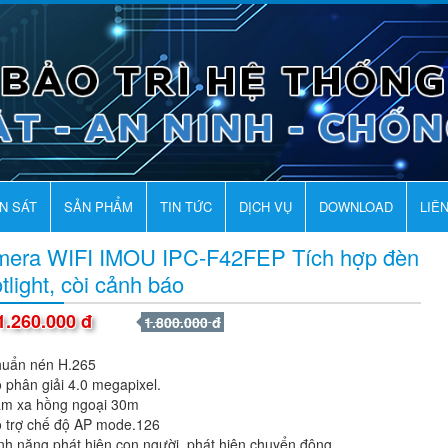
AN SÁT
SẢN PHẨM
TIN TỨC
DỊCH VỤ
DOWNLOAD
LIÊ
era WIFI IMOU IPC-F42FEP Tích hợp đèn
tlight, còi cảnh báo
1.260.000 đ
1.800.000 đ
uẩn nén H.265
 phân giải 4.0 megapixel.
m xa hồng ngoại 30m
 trợ chế độ AP mode.126
nh năng phát hiện con người, phát hiện chuyển động.