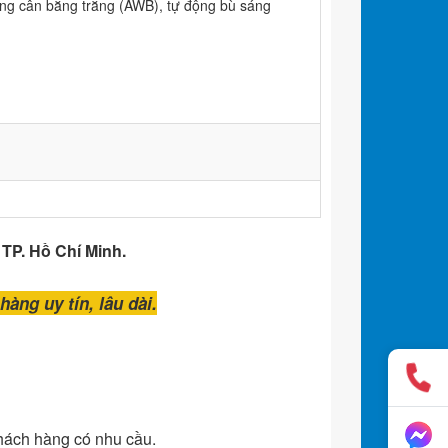
g cân bằng trắng (AWB), tự động bù sáng
,
TP. Hồ Chí Minh.
àng uy tín, lâu dài.
khách hàng có nhu cầu.