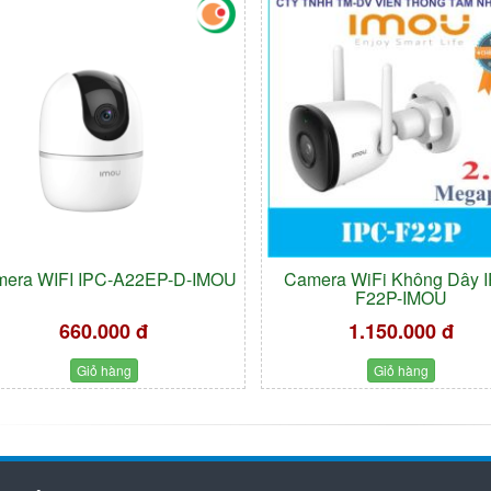
era WIFI IPC-A22EP-D-IMOU
Camera WiFi Không Dây 
F22P-IMOU
660.000 đ
1.150.000 đ
Giỏ hàng
Giỏ hàng