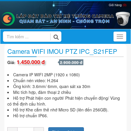
Giỏ hàng
(0)
Toggl
Camera WIFI IMOU PTZ IPC_S21FEP
1.450.000 đ
Giá:
2.900.000 đ
Camera IP WIFI 2MP (1920 x 1080)
Chuẩn nén video: H.264
Ống kính: 3.6mm/ 6mm, quan sát xa 30m
Mic tích hợp, đàm thoại 2 chiều
Hỗ trợ Phát hiện con người/ Phát hiện chuyển động/ Vùng
có thể định cấu hình.
Hỗ trợ Khe cắm thẻ nhớ Micro SD (lên đến 256GB).
Hỗ trợ chuẩn IP66.