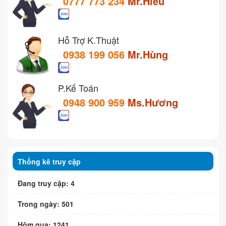
0777 773 234
Mr.Hiếu
Hỗ Trợ K.Thuật
0938 199 056
Mr.Hùng
P.Kế Toán
0948 900 959
Ms.Hương
Thống kê truy cập
Đang truy cập: 4
Trong ngày: 501
Hôm qua: 1241