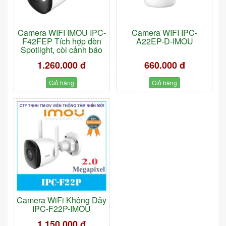
Camera WIFI IMOU IPC-
Camera WIFI IPC-
F42FEP Tích hợp đèn
A22EP-D-IMOU
Spotlight, còi cảnh báo
1.260.000 đ
660.000 đ
Giỏ hàng
Giỏ hàng
Camera WiFi Không Dây
IPC-F22P-IMOU
1.150.000 đ