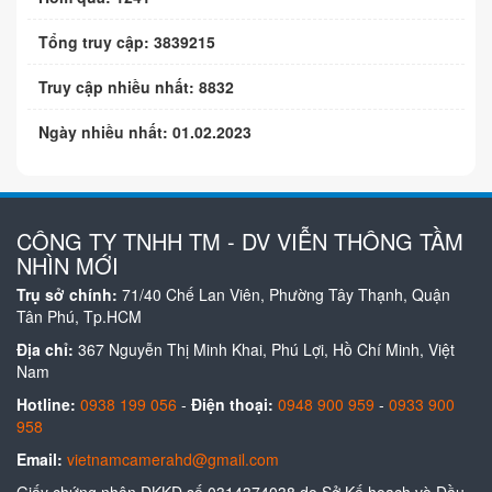
Tổng truy cập: 3839215
Truy cập nhiều nhất: 8832
Ngày nhiều nhất: 01.02.2023
CÔNG TY TNHH TM - DV VIỄN THÔNG TẦM
NHÌN MỚI
Trụ sở chính:
71/40 Chế Lan Viên, Phường Tây Thạnh, Quận
Tân Phú, Tp.HCM
Địa chỉ:
367 Nguyễn Thị Minh Khai, Phú Lợi, Hồ Chí Minh, Việt
Nam
Hotline:
0938 199 056
-
Điện thoại:
0948 900 959
-
0933 900
958
Email:
vietnamcamerahd@gmail.com