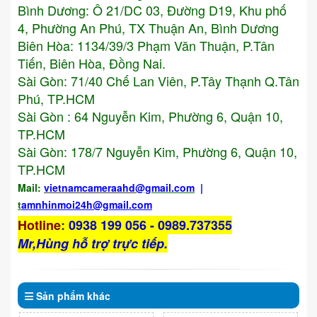
Bình Dương: Ô 21/DC 03, Đường D19, Khu phố
4, Phường An Phú, TX Thuận An, Bình Dương
Biên Hòa: 1134/39/3 Phạm Văn Thuận, P.Tân
Tiến, Biên Hòa, Đồng Nai.
Sài Gòn: 71/40 Chế Lan Viên, P.Tây Thạnh Q.Tân
Phú, TP.HCM
Sài Gòn : 64 Nguyễn Kim, Phường 6, Quận 10,
TP.HCM
Sài Gòn: 178/7 Nguyễn Kim, Phường 6, Quận 10,
TP.HCM
Mail:
vietnamcameraahd
@gmail.com
|
t
amnhinmoi24h@gmail.com
Hotline
:
0938 199 056 - 0989.737355
Mr,Hùng hỗ trợ trực tiếp.
Sản phẩm
khác