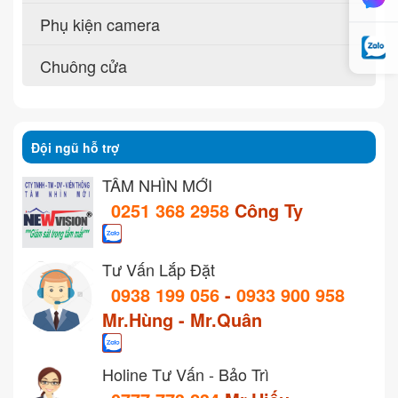
Phụ kiện camera
Chuông cửa
Đội ngũ hỗ trợ
TẦM NHÌN MỚI
0251 368 2958
Công Ty
Tư Vấn Lắp Đặt
0938 199 056
-
0933 900 958
Mr.Hùng - Mr.Quân
Holine Tư Vấn - Bảo Trì