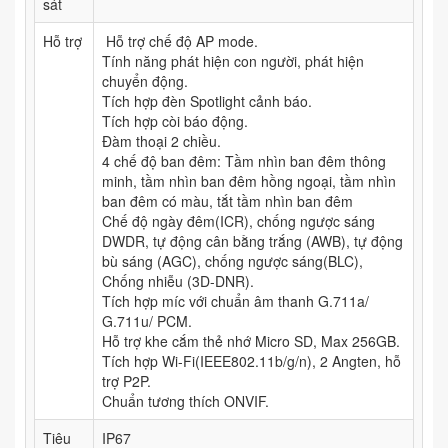
sát
Hỗ trợ
Hỗ trợ chế độ AP mode.
Tính năng phát hiện con người, phát hiện
chuyển động.
Tích hợp đèn Spotlight cảnh báo.
Tích hợp còi báo động.
Đàm thoại 2 chiều.
4 chế độ ban đêm: Tầm nhìn ban đêm thông
minh, tầm nhìn ban đêm hồng ngoại, tầm nhìn
ban đêm có màu, tắt tầm nhìn ban đêm
Chế độ ngày đêm(ICR), chống ngược sáng
DWDR, tự động cân bằng trắng (AWB), tự động
bù sáng (AGC), chống ngược sáng(BLC),
Chống nhiễu (3D-DNR).
Tích hợp míc với chuẩn âm thanh G.711a/
G.711u/ PCM.
Hỗ trợ khe cắm thẻ nhớ Micro SD, Max 256GB.
Tích hợp Wi-Fi(IEEE802.11b/g/n), 2 Angten, hỗ
trợ P2P.
Chuẩn tương thích ONVIF.
Tiêu
IP67