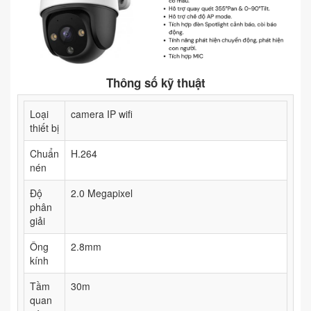
Thông số kỹ thuật
Loại
camera IP wifi
thiết bị
Chuẩn
H.264
nén
Độ
2.0 Megapixel
phân
giải
Ông
2.8mm
kính
Tầm
30m
quan