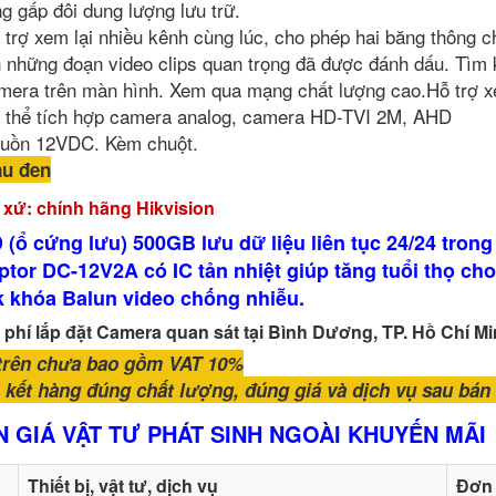
ng gấp đôi dung lượng lưu trữ.
 trợ xem lại nhiều kênh cùng lúc, cho phép hai băng thông c
n những đoạn video clips quan trọng đã được đánh dấu. Tìm 
mera trên màn hình. Xem qua mạng chất lượng cao.Hỗ trợ xe
 thể tích hợp camera analog, camera HD-TVI 2M, AHD
uồn 12VDC. Kèm chuột.
u đen
 xứ: chính hãng Hikvision
(ổ cứng lưu) 500GB lưu dữ liệu liên tục 24/24 trong
tor DC-12V2A có IC tản nhiệt giúp tăng tuổi thọ ch
k khóa Balun video chống nhiễu.
 phí lắp đặt Camera quan sát tại Bình Dương, TP. Hồ Chí Min
trên chưa bao gồm VAT 10%
kết hàng đúng chất lượng, đúng giá và dịch vụ sau bán h
 GIÁ VẬT TƯ PHÁT SINH NGOÀI KHUYẾN MÃI
Thiết bị, vật tư, dịch vụ
Đơn 