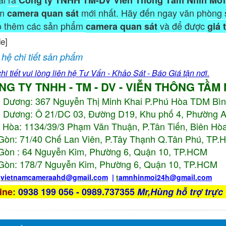
ẩm
mới nhất. Hãy đến ngay văn phòng 
camera quan sát
o thêm các sản phẩm
và để được
camera quan sát
giá 
de]
 hệ chi tiết sản phẩm
hi tiết vui lòng liên hệ Tư Vấn - Khảo Sát - Báo Giá tận nơi.
NG TY TNHH - TM - DV - VIỄN THÔNG TẦM
h Dương:
367 Nguyễn Thị Minh Khai P.Phú Hòa TDM Bì
 Dương: Ô 21/DC 03, Đường D19, Khu phố 4, Phường 
 Hòa: 1134/39/3 Phạm Văn Thuận, P.Tân Tiến, Biên Hòa
Gòn: 71/40 Chế Lan Viên, P.Tây Thạnh Q.Tân Phú, TP
Gòn : 64 Nguyễn Kim, Phường 6, Quận 10,
TP.HCM
Gòn: 178/7 Nguyễn Kim, Phường 6, Quận 10,
TP.HCM
:
vietnamcameraahd
@gmail.com
|
t
amnhinmoi24h@gmail.com
ine
:
0938 199 056 - 0989.737355
Mr,Hùng hỗ trợ trực 