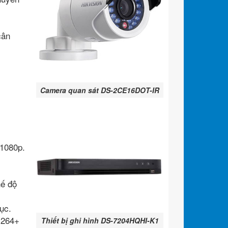
cân
Camera quan sát DS-2CE16DOT-IR
1080p.
hế độ
ục.
H264+
Thiết bị ghi hình DS-7204HQHI-K1