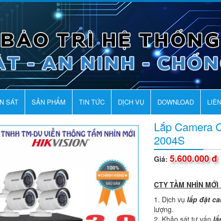
AN SÁT
SẢN PHẨM
TIN TỨC
DỊCH VỤ
DOWNLOAD
LIÊ
Lắp Camera Q
2004S
5.600.000 đ
Giá:
CTY TẦM NHÌN MỚI
Dịch vụ
lắp đặt c
lượng.
Khảo sát tư vấn
lắ