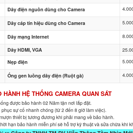
4.00
Dây điện nguồn dùng cho Camera
5.00
Dây cáp tín hiệu dùng cho Camera
8.00
Dây mạng Internet
Dây HDMI, VGA
25.0
5.00
Nẹp điện
4.00
Ống gen luồng dây điện (Ruột gà)
O HÀNH HỆ THỐNG CAMERA QUAN SÁT
hống được bảo hành 02 Năm tận nơi lắp đặt.
 phục sự cố nhanh chóng (từ 2 đến 8 giờ làm việc).
mượn thiết bị tương đương khi phải mang về bảo hành.
thời hạn bảo hành miễn phí sẽ hỗ trợ kỹ thuật và sửa chữa khi 
ài ra
Công ty TNHH TM-DV Viễn Thông Tầm Nhìn Mới