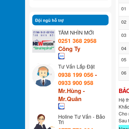
01
Đội ngũ hỗ trợ
02
TẦM NHÌN MỚI
03
0251 368 2958
Công Ty
04
05
Tư Vấn Lắp Đặt
06
0938 199 056
-
0933 900 958
Mr.Hùng -
BẢ
Mr.Quân
Hệ t
Khắc
Cho 
Holine Tư Vấn - Bảo
Sau 
Trì
Ngo