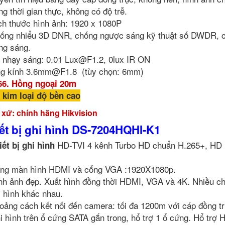
ng thời gian thực, không có độ trễ.
ch thước hình ảnh: 1920 x 1080P
ống nhiểu 3D DNR, chống ngược sáng kỹ thuật số DWDR, 
ng sáng.
 nhạy sáng: 0.01
Lux@F1.2
, 0lux IR ON
g kính
3.6mm@F1.8
(tùy chọn: 6mm)
66. Hồng ngoại 20m
 kim loại độ bền cao
 xứ: chính hãng Hikvision
ết bị ghi hình DS-7204HQHI-K1
HD-TVI 4 kênh Turbo HD chuẩn H.265+, HD 
iết bị ghi hình
ng màn hình HDMI và cổng VGA :1920X1080p.
nh ảnh đẹp. Xuất hình đồng thời HDMI, VGA và 4K. Nhiều c
i hình khác nhau.
oảng cách kết nối đến camera: tối đa 1200m với cáp đồng tr
i hình trên ổ cứng SATA gắn trong, hổ trợ 1 ổ cứng. Hổ trợ 