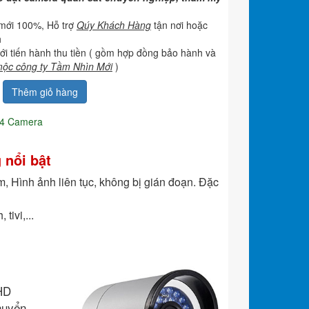
mới 100%, Hỗ trợ
Qúy Khách Hàng
tận nơi hoặc
h
i tiến hành thu tiền ( gồm hợp đồng bảo hành và
ộc công ty Tầm Nhìn Mới
)
Thêm giỏ hàng
04 Camera
 nổi bật
, Hình ảnh liên tục, không bị gián đoạn. Đặc
tivi,...
 HD
huyển