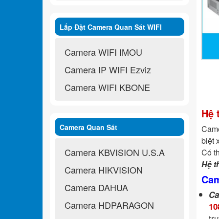
Lắp Đặt Camera Quan Sát WIFI
Không Dây
Camera WIFI IMOU
Camera IP WIFI Ezviz
Camera WIFI KBONE
Hệ 
Camera Quan Sát
Came
biệt 
Camera KBVISION U.S.A
Có th
Hệ t
Camera HIKVISION
Cam
Camera DAHUA
Ca
Camera HDPARAGON
10
tr