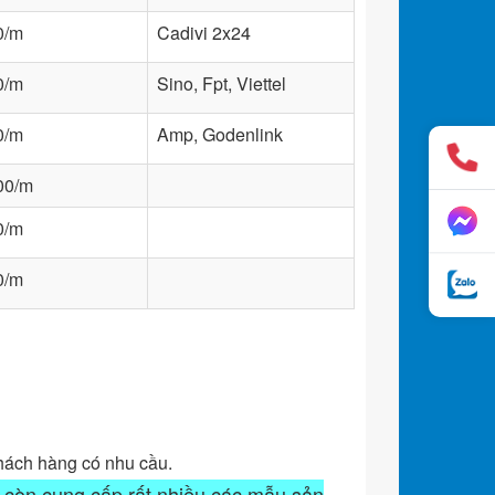
0/m
Cadivi 2x24
0/m
Sino, Fpt, Viettel
0/m
Amp, Godenlink
00/m
0/m
0/m
khách hàng có nhu cầu.
còn cung cấp rất nhiều các mẫu sản