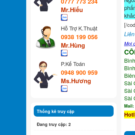
0777 773 234
ph
Mr.Hiếu
khả
[/co
Hỗ Trợ K.Thuật
Liên
0938 199 056
Mọi c
Mr.Hùng
CÔ
Bìn
P.Kế Toán
Bình
0948 900 959
Biên
Ms.Hương
Sài 
Sài 
Sài 
Mail
Thống kê truy cập
Hotl
Đang truy cập: 2