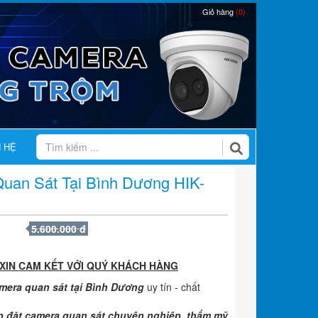
Giỏ hàng
(0)
N HỆ
uan Sát Tại Bình Dương HIK-
5.600.000 đ
 XIN CAM KẾT VỚI QUÝ KHÁCH HÀNG
amera quan sát tại Bình Dương
uy tín - chất
p đặt camera quan sát chuyên nghiệp, thẩm mỹ