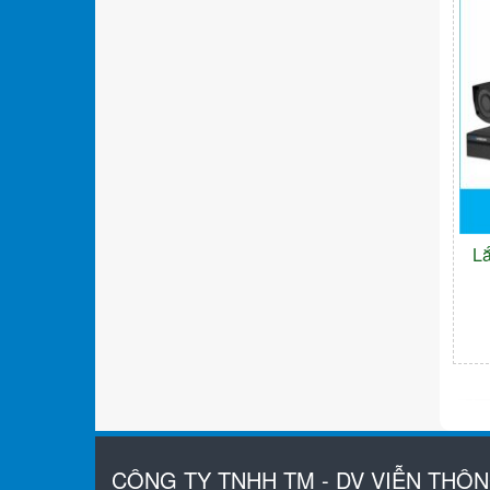
L
CÔNG TY TNHH TM - DV VIỄN THÔ