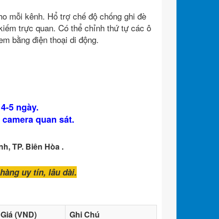
ho mỗi kênh. Hổ trợ chế độ chống ghi đè
kiếm trực quan. Có thể chỉnh thứ tự các ô
m bằng điện thoại di động.
 4-5 ngày.
o camera quan sát.
h, TP. Biên Hòa .
àng uy tín, lâu dài.
Giá (VND)
Ghi Chú