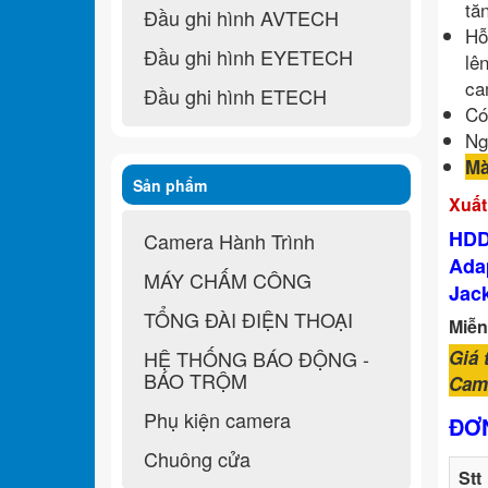
tă
Đầu ghi hình AVTECH
Hỗ
Đầu ghi hình EYETECH
lê
ca
Đầu ghi hình ETECH
Có
Ng
Mà
Sản phẩm
Xuất
HDD 
Camera Hành Trình
Adap
MÁY CHẤM CÔNG
Jac
TỔNG ĐÀI ĐIỆN THOẠI
Miễn
HỆ THỐNG BÁO ĐỘNG -
Giá 
BÁO TRỘM
Cam 
Phụ kiện camera
ĐƠN
Chuông cửa
Stt