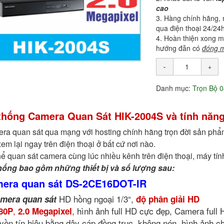
cao
Hàng chính hãng, 
qua điện thoại 24/24
Hoàn thiện xong mớ
hướng đẫn có
đóng m
Danh mục:
Trọn Bộ 
thống Camera Quan Sát HIK-2004S và tính năng
ra quan sát qua mạng với hosting chính hãng trọn đời sản phẩm
xem lại ngay trên điện thoại ở bất cứ nơi nào.
ể quan sát camera cùng lúc nhiều kênh trên điện thoại, máy tính, 
hống bao gồm những thiết bị và số lượng sau:
era quan sát DS-2CE16DOT-IR
HD hồng ngoại 1/3“,
mera quan sát
độ phân giải HD
,
,
hình ảnh full HD cực đẹp, Camera full
80P
2.0 Megapixel
uyền tín hiệu bằng dây cáp đồng trục, không nén, hình ảnh c