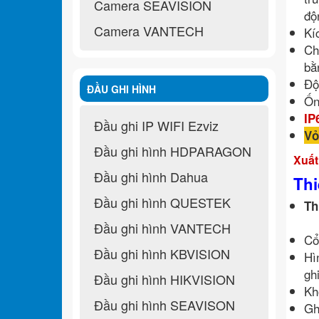
Camera SEAVISION
độ
Camera VANTECH
Kí
Ch
bằ
Độ
ĐẦU GHI HÌNH
Ốn
IP
Đầu ghi IP WIFI Ezviz
Vỏ
Đầu ghi hình HDPARAGON
Xuất
Đầu ghi hình Dahua
Thi
Đầu ghi hình QUESTEK
Th
Đầu ghi hình VANTECH
Cổ
Đầu ghi hình KBVISION
Hì
gh
Đầu ghi hình HIKVISION
Kh
Đầu ghi hình SEAVISON
Gh