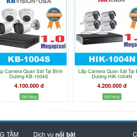
ắp Camera Quan Sát Tại Bình
Lắp Camera Quan Sát Tại 
Dương KB-1004S
Dương HIK-1004N
4.100.000 đ
4.200.000 đ
Giỏ hàng
Giỏ hàng
NG TẦM
Dịch vụ
nổi bật
C