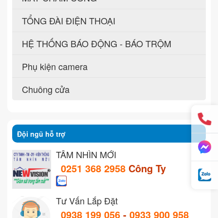
TỔNG ĐÀI ĐIỆN THOẠI
HỆ THỐNG BÁO ĐỘNG - BÁO TRỘM
Phụ kiện camera
Chuông cửa
Đội ngũ hỗ trợ
TẦM NHÌN MỚI
0251 368 2958
Công Ty
Tư Vấn Lắp Đặt
0938 199 056
-
0933 900 958