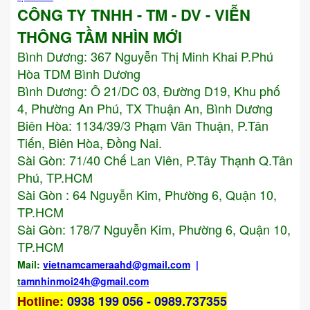
CÔNG TY TNHH - TM - DV - VIỄN
THÔNG TẦM NHÌN MỚI
Bình Dương:
367 Nguyễn Thị Minh Khai P.Phú
Hòa TDM Bình Dương
Bình Dương: Ô 21/DC 03, Đường D19, Khu phố
4, Phường An Phú, TX Thuận An, Bình Dương
Biên Hòa: 1134/39/3 Phạm Văn Thuận, P.Tân
Tiến, Biên Hòa, Đồng Nai.
Sài Gòn: 71/40 Chế Lan Viên, P.Tây Thạnh Q.Tân
Phú, TP.HCM
Sài Gòn : 64 Nguyễn Kim, Phường 6, Quận 10,
TP.HCM
Sài Gòn: 178/7 Nguyễn Kim, Phường 6, Quận 10,
TP.HCM
Mail:
vietnamcameraahd
@gmail.com
|
t
amnhinmoi24h@gmail.com
Hotline
:
0938 199 056 - 0989.737355