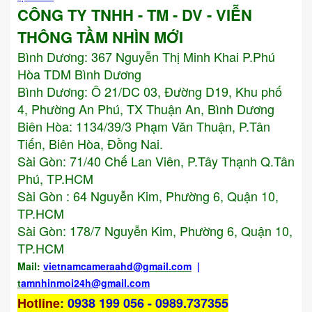
CÔNG TY TNHH - TM - DV - VIỄN
THÔNG TẦM NHÌN MỚI
Bình Dương:
367 Nguyễn Thị Minh Khai P.Phú
Hòa TDM Bình Dương
Bình Dương: Ô 21/DC 03, Đường D19, Khu phố
4, Phường An Phú, TX Thuận An, Bình Dương
Biên Hòa: 1134/39/3 Phạm Văn Thuận, P.Tân
Tiến, Biên Hòa, Đồng Nai.
Sài Gòn: 71/40 Chế Lan Viên, P.Tây Thạnh Q.Tân
Phú, TP.HCM
Sài Gòn : 64 Nguyễn Kim, Phường 6, Quận 10,
TP.HCM
Sài Gòn: 178/7 Nguyễn Kim, Phường 6, Quận 10,
TP.HCM
Mail:
vietnamcameraahd
@gmail.com
|
t
amnhinmoi24h@gmail.com
Hotline
:
0938 199 056 - 0989.737355