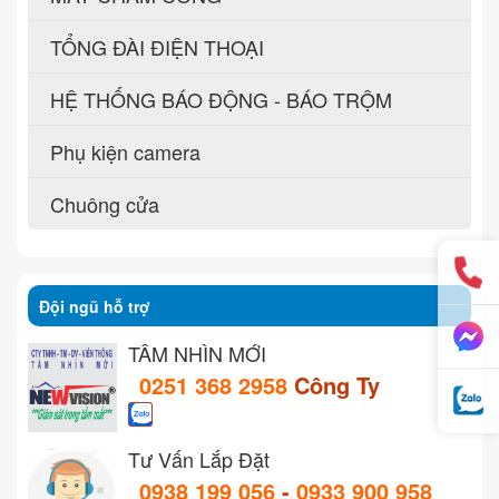
TỔNG ĐÀI ĐIỆN THOẠI
HỆ THỐNG BÁO ĐỘNG - BÁO TRỘM
Phụ kiện camera
Chuông cửa
Đội ngũ hỗ trợ
TẦM NHÌN MỚI
0251 368 2958
Công Ty
Tư Vấn Lắp Đặt
0938 199 056
-
0933 900 958