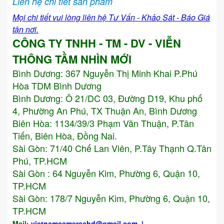
Liên hệ chi tiết sản phẩm
Mọi chi tiết vui lòng liên hệ Tư Vấn - Khảo Sát - Báo Giá
tận nơi.
CÔNG TY TNHH - TM - DV - VIỄN
THÔNG TẦM NHÌN MỚI
Bình Dương:
367 Nguyễn Thị Minh Khai P.Phú
Hòa TDM Bình Dương
Bình Dương: Ô 21/DC 03, Đường D19, Khu phố
4, Phường An Phú, TX Thuận An, Bình Dương
Biên Hòa: 1134/39/3 Phạm Văn Thuận, P.Tân
Tiến, Biên Hòa, Đồng Nai.
Sài Gòn: 71/40 Chế Lan Viên, P.Tây Thạnh Q.Tân
Phú, TP.HCM
Sài Gòn : 64 Nguyễn Kim, Phường 6, Quận 10,
TP.HCM
Sài Gòn: 178/7 Nguyễn Kim, Phường 6, Quận 10,
TP.HCM
Mail:
vietnamcameraahd
@gmail.com
|