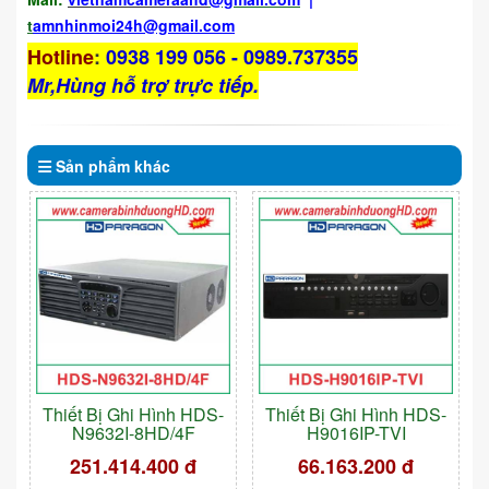
t
amnhinmoi24h@gmail.com
Hotline
:
0938 199 056 - 0989.737355
Mr,Hùng hỗ trợ trực tiếp.
Sản phẩm
khác
Thiết Bị Ghi Hình HDS-
Thiết Bị Ghi Hình HDS-
N9632I-8HD/4F
H9016IP-TVI
251.414.400 đ
66.163.200 đ