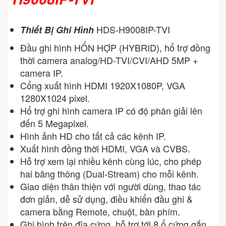
HDS-H9008IP-TVI
Thiết Bị Ghi Hình
Đầu ghi hình HỔN HỢP (HYBRID), hổ trợ đồng
thời camera analog/HD-TVI/CVI/AHD 5MP +
camera IP.
Cổng xuất hình HDMI 1920X1080P, VGA
1280X1024 pixel.
Hổ trợ ghi hình camera IP có độ phân giải lên
đến 5 Megapixel.
Hình ảnh HD cho tất cả các kênh IP.
Xuất hình đồng thời HDMI, VGA và CVBS.
Hỗ trợ xem lại nhiều kênh cùng lúc, cho phép
hai băng thông (Dual-Stream) cho mỗi kênh.
Giao diện thân thiện với người dùng, thao tác
đơn giản, dễ sử dụng, điều khiển đầu ghi &
camera bằng Remote, chuột, bàn phím.
Ghi hình trên đĩa cứng, hỗ trợ tới 8 ổ cứng gắn