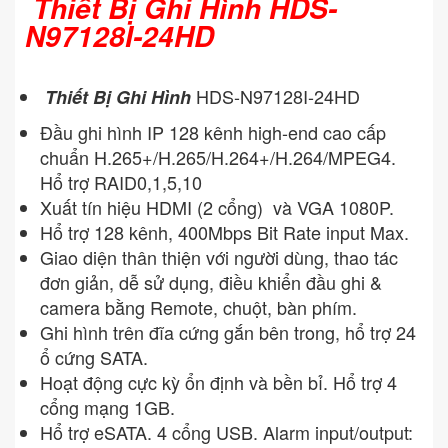
Thiết Bị Ghi Hình HDS-
N97128I-24HD
HDS-N97128I-24HD
Thiết Bị Ghi Hình
Đầu ghi hình IP 128 kênh high-end cao cấp
chuẩn H.265+/H.265/H.264+/H.264/MPEG4.
Hổ trợ RAID0,1,5,10
Xuất tín hiệu HDMI (2 cổng) và VGA 1080P.
Hổ trợ 128 kênh, 400Mbps Bit Rate input Max.
Giao diện thân thiện với người dùng, thao tác
đơn giản, dễ sử dụng, điều khiển đầu ghi &
camera bằng Remote, chuột, bàn phím.
Ghi hình trên đĩa cứng gắn bên trong, hổ trợ 24
ổ cứng SATA.
Hoạt động cực kỳ ổn định và bền bỉ. Hổ trợ 4
cổng mạng 1GB.
Hổ trợ eSATA. 4 cổng USB. Alarm input/output: