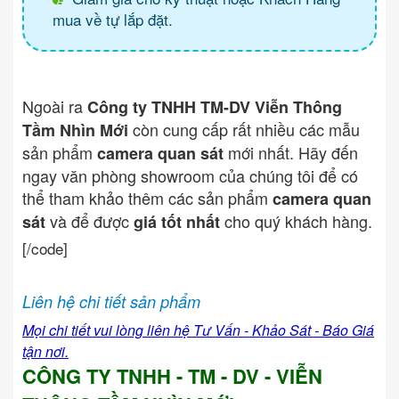
mua về tự lắp đặt.
Ngoài ra
Công ty TNHH TM-DV Viễn Thông
còn cung cấp rất nhiều các mẫu
Tầm Nhìn Mới
sản phẩm
mới nhất. Hãy đến
camera quan sát
ngay văn phòng showroom của chúng tôi để có
thể tham khảo thêm các sản phẩm
camera quan
và để được
cho quý khách hàng.
sát
giá tốt nhất
[/code]
Liên hệ chi tiết sản phẩm
Mọi chi tiết vui lòng liên hệ Tư Vấn - Khảo Sát - Báo Giá
tận nơi.
CÔNG TY TNHH - TM - DV - VIỄN