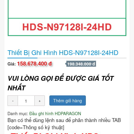
Thiết Bị Ghi Hình HDS-N97128I-24HD
158.678.400 đ
Giá:
198.348.000 đ
VUI LÒNG GỌI ĐỂ ĐƯỢC GIÁ TỐT
NHẤT
Thêm giỏ hàng
Danh mục:
Đầu ghi hình HDPARAGON
Bạn có thể dùng lệnh sau để phân thành nhiều TAB
[code=Thông số kỹ thuật]