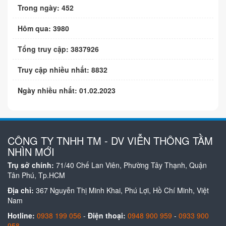
Trong ngày: 452
Hôm qua: 3980
Tổng truy cập: 3837926
Truy cập nhiều nhất: 8832
Ngày nhiều nhất: 01.02.2023
CÔNG TY TNHH TM - DV VIỄN THÔNG TẦM
NHÌN MỚI
Trụ sở chính:
71/40 Chế Lan Viên, Phường Tây Thạnh, Quận
Tân Phú, Tp.HCM
Địa chỉ:
367 Nguyễn Thị Minh Khai, Phú Lợi, Hồ Chí Minh, Việt
Nam
Hotline:
0938 199 056
-
Điện thoại:
0948 900 959
-
0933 900
958