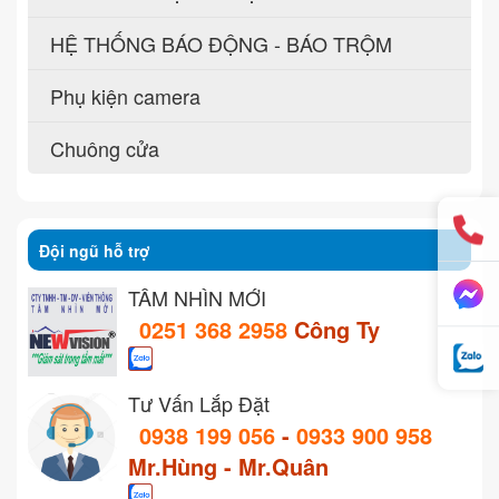
HỆ THỐNG BÁO ĐỘNG - BÁO TRỘM
Phụ kiện camera
Chuông cửa
Đội ngũ hỗ trợ
TẦM NHÌN MỚI
0251 368 2958
Công Ty
Tư Vấn Lắp Đặt
0938 199 056
-
0933 900 958
Mr.Hùng - Mr.Quân