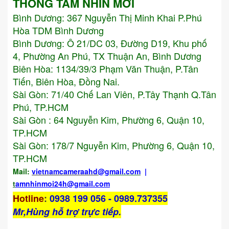
THÔNG TẦM NHÌN MỚI
Bình Dương:
367 Nguyễn Thị Minh Khai P.Phú
Hòa TDM Bình Dương
Bình Dương: Ô 21/DC 03, Đường D19, Khu phố
4, Phường An Phú, TX Thuận An, Bình Dương
Biên Hòa: 1134/39/3 Phạm Văn Thuận, P.Tân
Tiến, Biên Hòa, Đồng Nai.
Sài Gòn: 71/40 Chế Lan Viên, P.Tây Thạnh Q.Tân
Phú, TP.HCM
Sài Gòn : 64 Nguyễn Kim, Phường 6, Quận 10,
TP.HCM
Sài Gòn: 178/7 Nguyễn Kim, Phường 6, Quận 10,
TP.HCM
Mail:
vietnamcameraahd
@gmail.com
|
t
amnhinmoi24h@gmail.com
Hotline
:
0938 199 056 - 0989.737355
Mr,Hùng hỗ trợ trực tiếp.