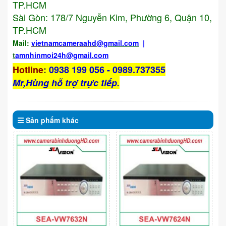
TP.HCM
Sài Gòn: 178/7 Nguyễn Kim, Phường 6, Quận 10,
TP.HCM
Mail:
vietnamcameraahd
@gmail.com
|
t
amnhinmoi24h@gmail.com
Hotline
:
0938 199 056 - 0989.737355
Mr,Hùng hỗ trợ trực tiếp.
Sản phẩm
khác