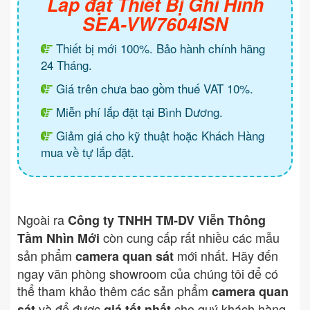
Lắp đặt Thiết Bị Ghi Hình
SEA-VW7604ISN
Thiết bị mới 100%. Bảo hành chính hãng
24 Tháng.
Giá trên chưa bao gồm thuế VAT 10%.
Miễn phí lắp đặt tại Bình Dương.
Giảm giá cho kỹ thuật hoặc Khách Hàng
mua về tự lắp đặt.
Ngoài ra
Công ty TNHH TM-DV Viễn Thông
còn cung cấp rất nhiều các mẫu
Tầm Nhìn Mới
sản phẩm
mới nhất. Hãy đến
camera quan sát
ngay văn phòng showroom của chúng tôi để có
thể tham khảo thêm các sản phẩm
camera quan
và để được
cho quý khách hàng.
sát
giá tốt nhất