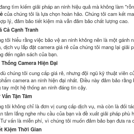
đang tìm kiếm giải pháp an ninh hiệu quả mà không làm "rỗ
của chúng tôi là lựa chọn hoàn hảo. Chúng tôi cam kết ma
rẻ
hợp lý, đảm bảo tiết kiệm mà vẫn đảm bảo chất lượng cao.
á Cả Cạnh Tranh
g tôi hiểu rằng việc bảo vệ an ninh không nên là một gánh n
h, dịch vụ lắp đặt camera giá rẻ của chúng tôi mang lại giả
g đến ngân sách của bạn.
 Thống Camera Hiện Đại
dù chúng tôi cung cấp giá rẻ, nhưng đội ngũ kỹ thuật viên c
phẩm camera an ninh hiện đại nhất. Điều này đảm bảo rằng b
g tay một hệ thống an ninh đáng tin cậy.
 Vấn Tận Tâm
g tôi không chỉ là đơn vị cung cấp dịch vụ, mà còn là đối tá
ận tâm lắng nghe nhu cầu của bạn và đề xuất giải pháp phù 
 Tư vấn là miễn phí, vì chúng tôi muốn đảm bảo bạn đưa ra 
ết Kiệm Thời Gian