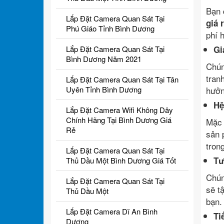
Bạn 
Lắp Đặt Camera Quan Sát Tại
giá 
Phú Giáo Tỉnh Bình Dương
phí 
Lắp Đặt Camera Quan Sát Tại
Gi
Bình Dương Năm 2021
Chún
tran
Lắp Đặt Camera Quan Sát Tại Tân
Uyên Tỉnh Bình Dương
hưởn
Hệ
Lắp Đặt Camera Wifi Không Dây
Chính Hãng Tại Bình Dương Giá
Mặc 
Rẻ
sản 
tron
Lắp Đặt Camera Quan Sát Tại
Tư
Thủ Dầu Một Bình Dương Giá Tốt
Chún
Lắp Đặt Camera Quan Sát Tại
sẽ t
Thủ Dầu Một
bạn.
Lắp Đặt Camera Dĩ An Bình
Ti
Dương