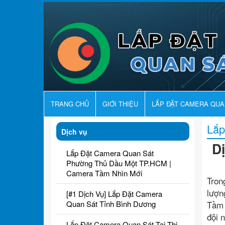
TRANG CHỦ
GIỚI THIỆU
LẮP ĐẶT CAMERA QU
Lắp
Dịch vụ
D
Lắp Đặt Camera Quan Sát
Phường Thủ Dầu Một TP.HCM |
Camera Tầm Nhìn Mới
Tron
lượn
[#1 Dịch Vụ] Lắp Đặt Camera
Quan Sát Tỉnh Bình Dương
Tầm 
đội 
Lắp Đặt Camera Quan Sát Tại Thị