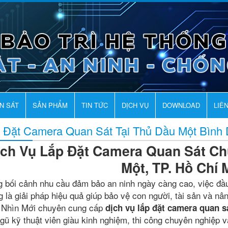
AN SÁT
SẢN PHẨM
TIN TỨC
DỊCH VỤ
DOWNLOAD
LIÊ
 Đặt Camera Quan Sát Tại Thủ Dầu Một Bình
ịch Vụ Lắp Đặt Camera Quan Sát Ch
Một, TP. Hồ Chí 
g bối cảnh nhu cầu đảm bảo an ninh ngày càng cao, việc đầ
g là giải pháp hiệu quả giúp bảo vệ con người, tài sản và n
Nhìn Mới chuyên cung cấp
dịch vụ lắp đặt camera quan s
ngũ kỹ thuật viên giàu kinh nghiệm, thi công chuyên nghiệp v