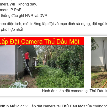
mera WiFi không dây.
mera IP PoE.
 thống đầu ghi NVR và DVR.
heo diện tích, môi trường lắp đặt và mục đích sử dụng, đội ngũ k
 phù hợp nhất
Hình ảnh lắp đặt camera tại Thủ Dầu
Nhìn Mới
dịch vụ lắp đặt camera tại
Thủ Dầu Một
của chúng tô