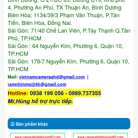
4, Phường An Phú, TX Thuận An, Bình Dương
Biên Hòa: 1134/39/3 Phạm Văn Thuận, P.Tân
Tiến, Biên Hòa, Đồng Nai.
Sài Gòn: 71/40 Chế Lan Viên, P.Tây Thạnh Q.Tân
Phú, TP.HCM
Sài Gòn : 64 Nguyễn Kim, Phường 6, Quận 10,
TP.HCM
Sài Gòn: 178/7 Nguyễn Kim, Phường 6, Quận 10,
TP.HCM
Mail:
vietnamcameraahd
@gmail.com
|
t
amnhinmoi24h@gmail.com
Hotline
:
0938 199 056 - 0989.737355
Mr,Hùng hỗ trợ trực tiếp.
Sản phẩm
khác