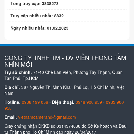
Tổng truy cập: 3838273
Truy cập nhiều nhất: 8832
Ngày nhiều nhất: 01.02.2023
CÔNG TY TNHH TM - DV VIỄN THÔNG TẦM
NHÌN MỚI
Trụ sở chính:
71/40 Chế Lan Viên, Phường Tây Thạnh, Quận
Tân Phú, Tp.HCM
Địa chỉ:
367 Nguyễn Thị Minh Khai, Phú Lợi, Hồ Chí Minh, Việt
Nam
Hotline:
0938 199 056
-
Điện thoại:
0948 900 959
-
0933 900
958
Email:
vietnamcamerahd@gmail.com
Giấy chứng nhận ĐKKD số 0314374038 do Sở Kế hoạch và Đầu
tư Thành phố Hồ Chí Minh cấp ngày 26/04/2017