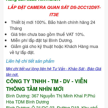
LẮP ĐẶT CAMERA QUAN SÁT DS-2CC12D9T-
IT3E
Thiết bị mới 100%. Bảo hành chính hãng 24
Tháng
Giá trên chưa bao gồm thuế VAT 10%.
Miễn phí lắp đặt tại Bình Dương.
Giảm giá cho kỹ thuật hoặc Khách Hàng mua
về tự lắp đặt.
Liên hệ chi tiết sản phẩm
Mọi chi tiết vui lòng liên hệ Tư Vấn - Khảo Sát - Báo Giá
tận nơi.
CÔNG TY TNHH - TM - DV - VIỄN
THÔNG TẦM NHÌN MỚI
Bình Dương:
367 Nguyễn Thị Minh Khai P.Phú
Hòa TDM Bình Dương
Bình Dương: Ô 21/DC 03, Đường D19, Khu phố