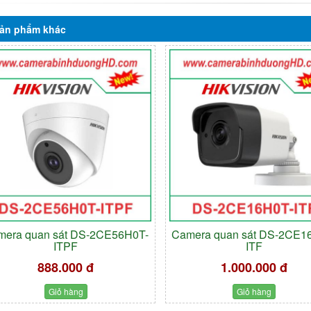
ản phẩm
khác
mera quan sát DS-2CE56H0T-
Camera quan sát DS-2CE1
ITPF
ITF
888.000 đ
1.000.000 đ
Giỏ hàng
Giỏ hàng