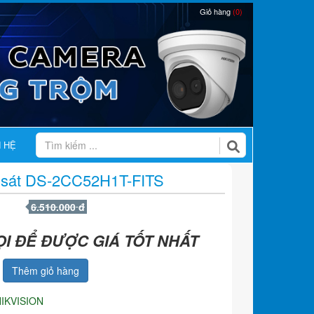
Giỏ hàng
(0)
N HỆ
 sát DS-2CC52H1T-FITS
6.510.000 đ
ỌI ĐỂ ĐƯỢC GIÁ TỐT NHẤT
Thêm giỏ hàng
IKVISION