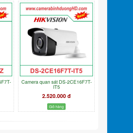
6F7T-
Camera quan sát DS-2CE16F7T-
IT5
2.520.000 đ
Giỏ hàng