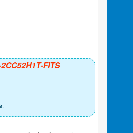
S-2CC52H1T-FITS
t.