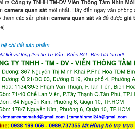
ài ra
Công ty TNHH TM-DV Viễn Thông Tầm Nhìn Mới
ẩm
mới nhất. Hãy đến ngay văn phòng 
camera quan sát
o thêm các sản phẩm
và để được
camera quan sát
giá 
de]
 hệ chi tiết sản phẩm
hi tiết vui lòng liên hệ Tư Vấn - Khảo Sát - Báo Giá tận nơi.
NG TY TNHH - TM - DV - VIỄN THÔNG TẦM
h Dương:
367 Nguyễn Thị Minh Khai P.Phú Hòa TDM Bì
 Dương: Ô 21/DC 03, Đường D19, Khu phố 4, Phường 
 Hòa: 1134/39/3 Phạm Văn Thuận, P.Tân Tiến, Biên Hòa
Gòn: 71/40 Chế Lan Viên, P.Tây Thạnh Q.Tân Phú, TP
Gòn : 64 Nguyễn Kim, Phường 6, Quận 10,
TP.HCM
Gòn: 178/7 Nguyễn Kim, Phường 6, Quận 10,
TP.HCM
:
vietnamcameraahd
@gmail.com
|
t
amnhinmoi24h@gmail.com
ine
:
0938 199 056 - 0989.737355
Mr,Hùng hỗ trợ trực 