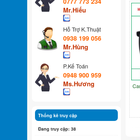
0777 773 234
Mr.Hiếu
Hỗ Trợ K.Thuật
0938 199 056
Mr.Hùng
P.Kế Toán
0948 900 959
Ms.Hương
Ca
Thống kê truy cập
Đang truy cập: 38