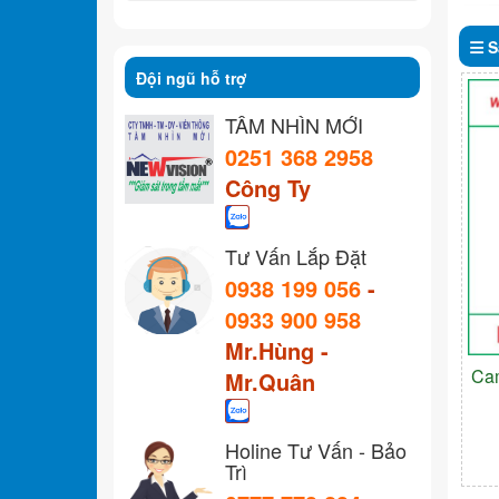
S
Đội ngũ hỗ trợ
TẦM NHÌN MỚI
0251 368 2958
Công Ty
Tư Vấn Lắp Đặt
0938 199 056
-
0933 900 958
Mr.Hùng -
Ca
Mr.Quân
Holine Tư Vấn - Bảo
Trì