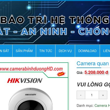
AN SÁT
SẢN PHẨM
TIN TỨC
DỊCH VỤ
DOWNLOAD
LIÊ
Camera quan
5.208.000 đ
Giá:
VUI LÒNG G
Danh mục:
Camera H