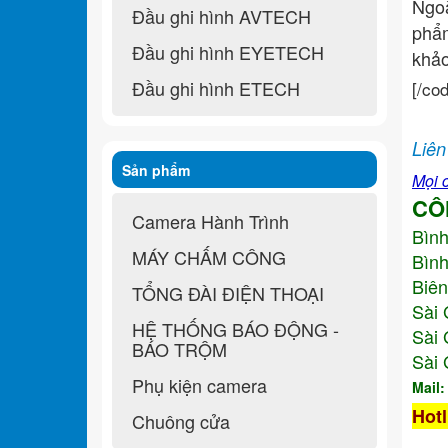
Ngo
Đầu ghi hình AVTECH
ph
Đầu ghi hình EYETECH
khả
Đầu ghi hình ETECH
[/co
Liên
Sản phẩm
Mọi c
CÔ
Camera Hành Trình
Bìn
MÁY CHẤM CÔNG
Bình
Biên
TỔNG ĐÀI ĐIỆN THOẠI
Sài 
HỆ THỐNG BÁO ĐỘNG -
Sài 
BÁO TRỘM
Sài 
Phụ kiện camera
Mail
Hotl
Chuông cửa