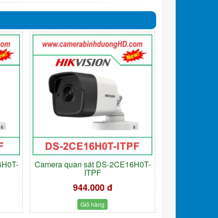
6H0T-
Camera quan sát DS-2CE16H0T-
ITPF
944.000 đ
Giỏ hàng