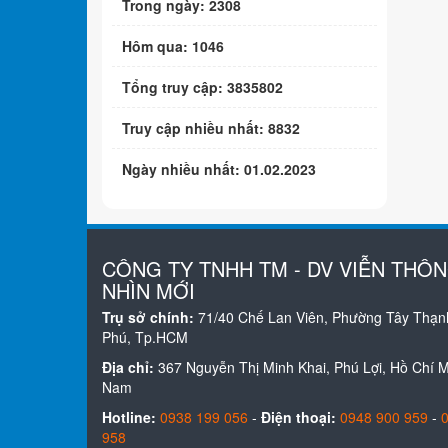
Trong ngày: 2308
Hôm qua: 1046
Tổng truy cập: 3835802
Truy cập nhiều nhất: 8832
Ngày nhiều nhất: 01.02.2023
CÔNG TY TNHH TM - DV VIỄN THÔ
NHÌN MỚI
Trụ sở chính:
71/40 Chế Lan Viên, Phường Tây Thạn
Phú, Tp.HCM
Địa chỉ:
367 Nguyễn Thị Minh Khai, Phú Lợi, Hồ Chí Mi
Nam
Hotline:
0938 199 056
-
Điện thoại:
0948 900 959
-
958