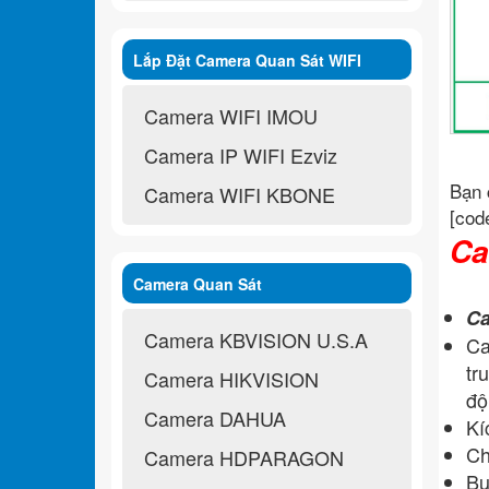
Lắp Đặt Camera Quan Sát WIFI
Không Dây
Camera WIFI IMOU
Camera IP WIFI Ezviz
Bạn 
Camera WIFI KBONE
[cod
Ca
Camera Quan Sát
Ca
Camera KBVISION U.S.A
Ca
tr
Camera HIKVISION
độ
Camera DAHUA
Kí
Ch
Camera HDPARAGON
Bu