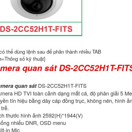
có thể dùng lệnh sau để phân thành nhiều TAB
e=Thông số kỹ thuật]
mera quan sát DS-2CC52H1T-FIT
DS-2CC52H1T-FITS
mera quan sát
mera HD TVI toàn cảnh dạng mắt cá, độ phân giải 5 Me
uyền tín hiệu bằng dây cáp đồng trục, không nén, hình ả
 trễ.
ch thước hình ảnh 2592(H)*1944(V)
ống nhiểu DNR, OSD menu
ilt-in Mic