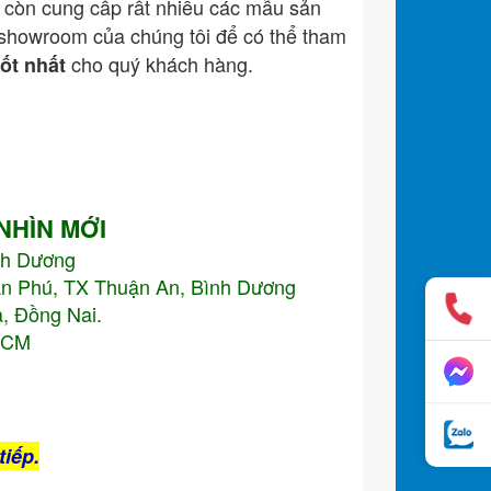
còn cung cấp rất nhiều các mẫu sản
showroom của chúng tôi để có thể tham
cho quý khách hàng.
tốt nhất
 NHÌN MỚI
nh Dương
An Phú, TX Thuận An, Bình Dương
, Đồng Nai.
.HCM
tiếp.