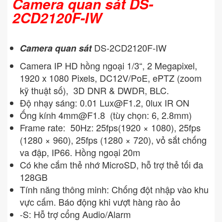
Camera quan sát DS-
2CD2120F-IW
DS-2CD2120F-IW
Camera quan sát
Camera IP HD hồng ngoại 1/3“, 2 Megapixel,
1920 x 1080 Pixels, DC12V/PoE, ePTZ (zoom
kỹ thuật số), 3D DNR & DWDR, BLC.
Độ nhạy sáng: 0.01
Lux@F1.2
, 0lux IR ON
Ống kính
4mm@F1.8
(tùy chọn: 6, 2.8mm)
Frame rate: 50Hz: 25fps(1920 × 1080), 25fps
(1280 × 960), 25fps (1280 × 720), vỏ sắt chống
va đập, IP66. Hồng ngoại 20m
Có khe cắm thẻ nhớ MicroSD, hỗ trợ thẻ tối đa
128GB
Tính năng thông minh: Chống đột nhập vào khu
vực cấm. Báo động khi vượt hàng rào ảo
-S: Hỗ trợ cổng Audio/Alarm