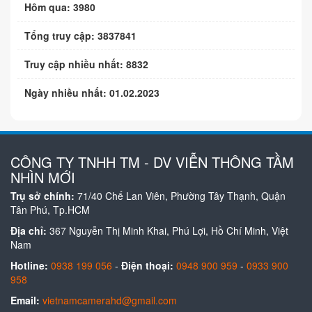
Hôm qua: 3980
Tổng truy cập: 3837841
Truy cập nhiều nhất: 8832
Ngày nhiều nhất: 01.02.2023
CÔNG TY TNHH TM - DV VIỄN THÔNG TẦM
NHÌN MỚI
Trụ sở chính:
71/40 Chế Lan Viên, Phường Tây Thạnh, Quận
Tân Phú, Tp.HCM
Địa chỉ:
367 Nguyễn Thị Minh Khai, Phú Lợi, Hồ Chí Minh, Việt
Nam
Hotline:
0938 199 056
-
Điện thoại:
0948 900 959
-
0933 900
958
Email:
vietnamcamerahd@gmail.com