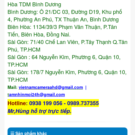
Hòa TDM Bình Dương
Bình Dương: Ô 21/DC 03, Đường D19, Khu phố
4, Phường An Phú, TX Thuận An, Bình Dương
Biên Hòa: 1134/39/3 Phạm Văn Thuận, P.Tân
Tiến, Biên Hòa, Đồng Nai.
Sài Gòn: 71/40 Chế Lan Viên, P.Tây Thạnh Q.Tân
Phú, TP.HCM
Sài Gòn : 64 Nguyễn Kim, Phường 6, Quận 10,
TP.HCM
Sài Gòn: 178/7 Nguyễn Kim, Phường 6, Quận 10,
TP.HCM
Mail:
vietnamcameraahd
@gmail.com
|
t
amnhinmoi24h@gmail.com
Hotline
:
0938 199 056 - 0989.737355
Mr,Hùng hỗ trợ trực tiếp.
Sản phẩm
khác