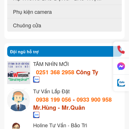
Phụ kiện camera
Chuông cửa
Đội ngũ hỗ trợ
TẦM NHÌN MỚI
0251 368 2958
Công Ty
Tư Vấn Lắp Đặt
0938 199 056
-
0933 900 958
Mr.Hùng - Mr.Quân
Holine Tư Vấn - Bảo Trì