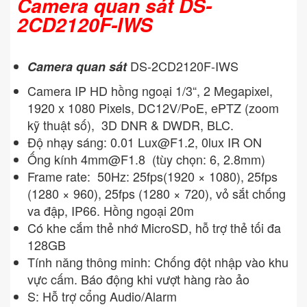
Camera quan sát DS-
2CD2120F-IWS
DS-2CD2120F-IWS
Camera quan sát
Camera IP HD hồng ngoại 1/3“, 2 Megapixel,
1920 x 1080 Pixels, DC12V/PoE, ePTZ (zoom
kỹ thuật số), 3D DNR & DWDR, BLC.
Độ nhạy sáng: 0.01
Lux@F1.2
, 0lux IR ON
Ống kính
4mm@F1.8
(tùy chọn: 6, 2.8mm)
Frame rate: 50Hz: 25fps(1920 × 1080), 25fps
(1280 × 960), 25fps (1280 × 720), vỏ sắt chống
va đập, IP66. Hồng ngoại 20m
Có khe cắm thẻ nhớ MicroSD, hỗ trợ thẻ tối đa
128GB
Tính năng thông minh: Chống đột nhập vào khu
vực cấm. Báo động khi vượt hàng rào ảo
S: Hỗ trợ cổng Audio/Alarm