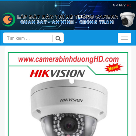
Giỏ hàng
(0)
Toggl