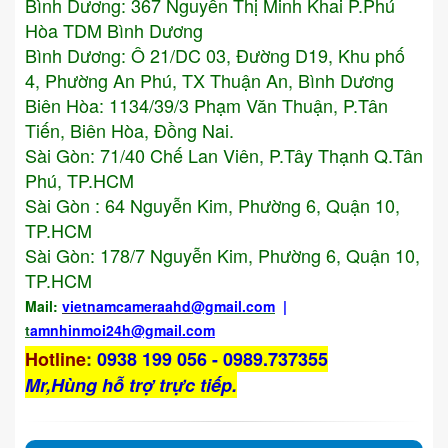
Bình Dương:
367 Nguyễn Thị Minh Khai P.Phú
Hòa TDM Bình Dương
Bình Dương: Ô 21/DC 03, Đường D19, Khu phố
4, Phường An Phú, TX Thuận An, Bình Dương
Biên Hòa: 1134/39/3 Phạm Văn Thuận, P.Tân
Tiến, Biên Hòa, Đồng Nai.
Sài Gòn: 71/40 Chế Lan Viên, P.Tây Thạnh Q.Tân
Phú, TP.HCM
Sài Gòn : 64 Nguyễn Kim, Phường 6, Quận 10,
TP.HCM
Sài Gòn: 178/7 Nguyễn Kim, Phường 6, Quận 10,
TP.HCM
Mail:
vietnamcameraahd
@gmail.com
|
t
amnhinmoi24h@gmail.com
Hotline
:
0938 199 056 - 0989.737355
Mr,Hùng hỗ trợ trực tiếp.