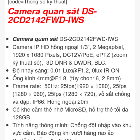
[code=Thông số kỹ thuật]
Camera quan sát DS-
2CD2142FWD-IWS
DS-2CD2142FWD-IWS
Camera quan sát
Camera IP HD hồng ngoại 1/3“, 2 Megapixel,
1920 x 1080 Pixels, DC12V/PoE, ePTZ (zoom
kỹ thuật số), 3D DNR & DWDR, BLC.
Độ nhạy sáng: 0.01
Lux@F1.2
, 0lux IR ON
Ống kính
4mm@F1.8
(tùy chọn: 6, 2.8mm)
Frame rate: 50Hz: 25fps(1920 × 1080), 25fps
(1280 × 960), 25fps (1280 × 720), vỏ sắt chống
va đập, IP66. Hồng ngoại 20m
Có khe cắm thẻ nhớ MicroSD, hỗ trợ thẻ tối đa
128GB
Tính năng thông minh: Chống đột nhập vào khu
vực cấm. Báo động khi vượt hàng rào ảo