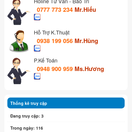
Holine Tư Vấn - Bảo Trì
0777 773 234
Mr.Hiếu
Hỗ Trợ K.Thuật
0938 199 056
Mr.Hùng
P.Kế Toán
0948 900 959
Ms.Hương
Thống kê truy cập
Đang truy cập: 3
Trong ngày: 116