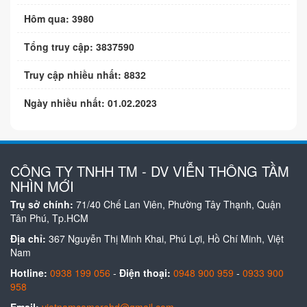
Hôm qua: 3980
Tổng truy cập: 3837590
Truy cập nhiều nhất: 8832
Ngày nhiều nhất: 01.02.2023
CÔNG TY TNHH TM - DV VIỄN THÔNG TẦM
NHÌN MỚI
Trụ sở chính:
71/40 Chế Lan Viên, Phường Tây Thạnh, Quận
Tân Phú, Tp.HCM
Địa chỉ:
367 Nguyễn Thị Minh Khai, Phú Lợi, Hồ Chí Minh, Việt
Nam
Hotline:
0938 199 056
-
Điện thoại:
0948 900 959
-
0933 900
958