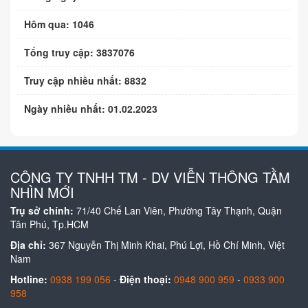
Hôm qua: 1046
Tổng truy cập: 3837076
Truy cập nhiều nhất: 8832
Ngày nhiều nhất: 01.02.2023
CÔNG TY TNHH TM - DV VIỄN THÔNG TẦM
NHÌN MỚI
Trụ sở chính:
71/40 Chế Lan Viên, Phường Tây Thạnh, Quận
Tân Phú, Tp.HCM
Địa chỉ:
367 Nguyễn Thị Minh Khai, Phú Lợi, Hồ Chí Minh, Việt
Nam
Hotline:
0938 199 056
-
Điện thoại:
0948 900 959
-
0933 900
958