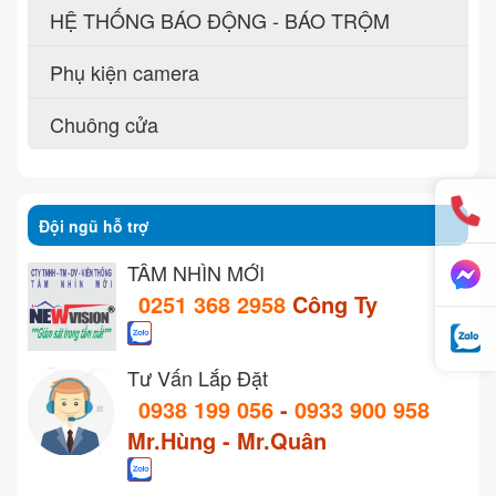
HỆ THỐNG BÁO ĐỘNG - BÁO TRỘM
Phụ kiện camera
Chuông cửa
Đội ngũ hỗ trợ
TẦM NHÌN MỚI
0251 368 2958
Công Ty
Tư Vấn Lắp Đặt
0938 199 056
-
0933 900 958
Mr.Hùng - Mr.Quân