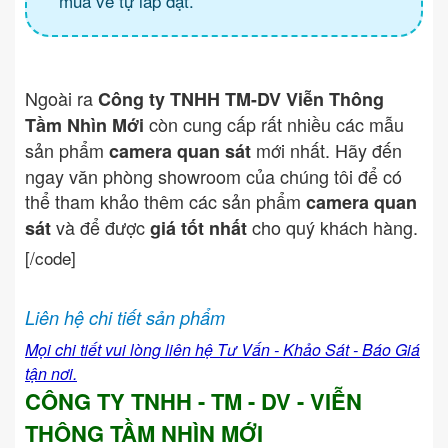
mua về tự lắp đặt.
Ngoài ra
Công ty TNHH TM-DV Viễn Thông
còn cung cấp rất nhiều các mẫu
Tầm Nhìn Mới
sản phẩm
mới nhất. Hãy đến
camera quan sát
ngay văn phòng showroom của chúng tôi để có
thể tham khảo thêm các sản phẩm
camera quan
và để được
cho quý khách hàng.
sát
giá tốt nhất
[/code]
Liên hệ chi tiết sản phẩm
Mọi chi tiết vui lòng liên hệ Tư Vấn - Khảo Sát - Báo Giá
tận nơi.
CÔNG TY TNHH - TM - DV - VIỄN
THÔNG TẦM NHÌN MỚI