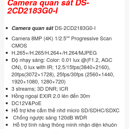
Camera quan sát DS-
2CD2183G0-I
DS-2CD2183G0-I
Camera quan sát
Camera 8MP (4K) 1/2.5"" Progressive Scan
CMOS
H.265+/H.265/H.264+/H.264/MJPEG
Độ nhạy sáng: Color: 0.01 lux @(F1.2, AGC
ON), 0 lux with IR; 12.5/15fps(3840×2160),
20fps(3072×1728), 25fps/30fps (2560×1440,
1920×1080, 1280×720)
3 streams; 3D DNR; ICR
Hồng ngoại EXIR 2.0 lên đến 30m
DC12V&PoE
Hỗ trợ khe cắm thẻ nhớ micro SD/SDHC/SDXC
Chống ngược sáng 120dB WDR
Hỗ trợ tính năng thông minh nhận diện khuôn