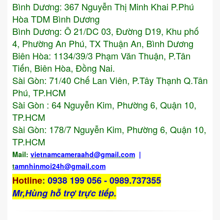
Bình Dương:
367 Nguyễn Thị Minh Khai P.Phú
Hòa TDM Bình Dương
Bình Dương: Ô 21/DC 03, Đường D19, Khu phố
4, Phường An Phú, TX Thuận An, Bình Dương
Biên Hòa: 1134/39/3 Phạm Văn Thuận, P.Tân
Tiến, Biên Hòa, Đồng Nai.
Sài Gòn: 71/40 Chế Lan Viên, P.Tây Thạnh Q.Tân
Phú, TP.HCM
Sài Gòn : 64 Nguyễn Kim, Phường 6, Quận 10,
TP.HCM
Sài Gòn: 178/7 Nguyễn Kim, Phường 6, Quận 10,
TP.HCM
Mail:
vietnamcameraahd
@gmail.com
|
t
amnhinmoi24h@gmail.com
Hotline
:
0938 199 056 - 0989.737355
Mr,Hùng hỗ trợ trực tiếp.