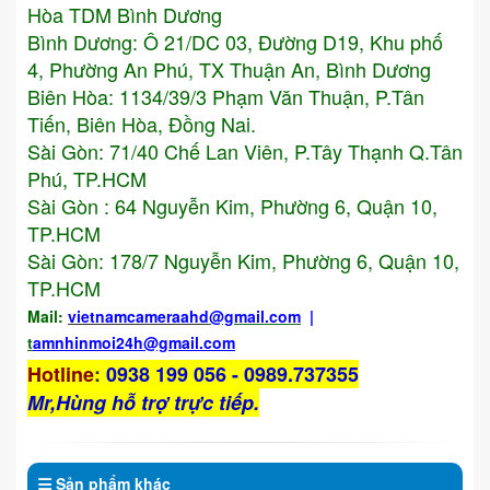
Hòa TDM Bình Dương
Bình Dương: Ô 21/DC 03, Đường D19, Khu phố
4, Phường An Phú, TX Thuận An, Bình Dương
Biên Hòa: 1134/39/3 Phạm Văn Thuận, P.Tân
Tiến, Biên Hòa, Đồng Nai.
Sài Gòn: 71/40 Chế Lan Viên, P.Tây Thạnh Q.Tân
Phú, TP.HCM
Sài Gòn : 64 Nguyễn Kim, Phường 6, Quận 10,
TP.HCM
Sài Gòn: 178/7 Nguyễn Kim, Phường 6, Quận 10,
TP.HCM
Mail:
vietnamcameraahd
@gmail.com
|
t
amnhinmoi24h@gmail.com
Hotline
:
0938 199 056 - 0989.737355
Mr,Hùng hỗ trợ trực tiếp.
Sản phẩm
khác