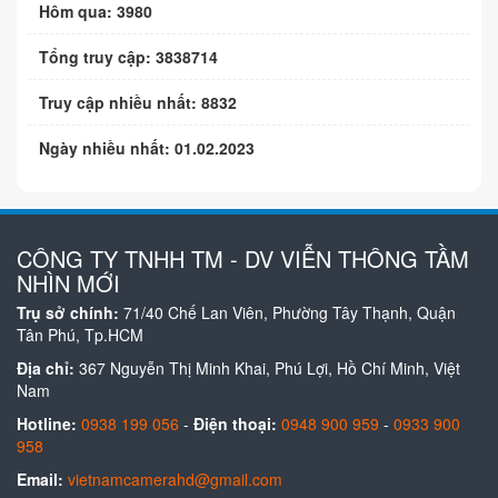
Hôm qua: 3980
Tổng truy cập: 3838714
Truy cập nhiều nhất: 8832
Ngày nhiều nhất: 01.02.2023
CÔNG TY TNHH TM - DV VIỄN THÔNG TẦM
NHÌN MỚI
Trụ sở chính:
71/40 Chế Lan Viên, Phường Tây Thạnh, Quận
Tân Phú, Tp.HCM
Địa chỉ:
367 Nguyễn Thị Minh Khai, Phú Lợi, Hồ Chí Minh, Việt
Nam
Hotline:
0938 199 056
-
Điện thoại:
0948 900 959
-
0933 900
958
Email:
vietnamcamerahd@gmail.com