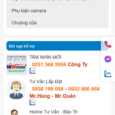
Phụ kiện camera
Chuông cửa
Đội ngũ hỗ trợ
TẦM NHÌN MỚI
0251 368 2958
Công Ty
Tư Vấn Lắp Đặt
0938 199 056
-
0933 900 958
Mr.Hùng - Mr.Quân
Holine Tư Vấn - Bảo Trì