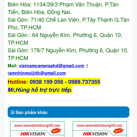
Biên Hòa: 1134/39/3 Phạm Văn Thuận, P.Tân
Tiến, Biên Hòa, Đồng Nai.
Sài Gòn: 71/40 Chế Lan Viên, P.Tây Thạnh Q.Tân
Phú, TP.HCM
Sài Gòn : 64 Nguyễn Kim, Phường 6, Quận 10,
TP.HCM
Sài Gòn: 178/7 Nguyễn Kim, Phường 6, Quận 10,
TP.HCM
Mail:
vietnamcameraahd
@gmail.com
|
t
amnhinmoi24h@gmail.com
Hotline
:
0938 199 056 - 0989.737355
Mr,Hùng hỗ trợ trực tiếp.
Sản phẩm
khác