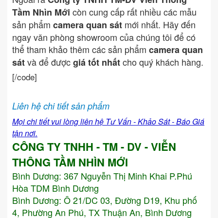
còn cung cấp rất nhiều các mẫu
Tầm Nhìn Mới
sản phẩm
mới nhất. Hãy đến
camera quan sát
ngay văn phòng showroom của chúng tôi để có
thể tham khảo thêm các sản phẩm
camera quan
và để được
cho quý khách hàng.
sát
giá tốt nhất
[/code]
Liên hệ chi tiết sản phẩm
Mọi chi tiết vui lòng liên hệ Tư Vấn - Khảo Sát - Báo Giá
tận nơi.
CÔNG TY TNHH - TM - DV - VIỄN
THÔNG TẦM NHÌN MỚI
Bình Dương:
367 Nguyễn Thị Minh Khai P.Phú
Hòa TDM Bình Dương
Bình Dương: Ô 21/DC 03, Đường D19, Khu phố
4, Phường An Phú, TX Thuận An, Bình Dương