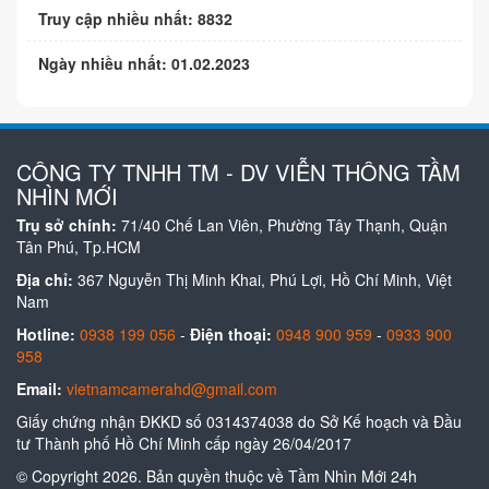
Truy cập nhiều nhất: 8832
Ngày nhiều nhất: 01.02.2023
CÔNG TY TNHH TM - DV VIỄN THÔNG TẦM
NHÌN MỚI
Trụ sở chính:
71/40 Chế Lan Viên, Phường Tây Thạnh, Quận
Tân Phú, Tp.HCM
Địa chỉ:
367 Nguyễn Thị Minh Khai, Phú Lợi, Hồ Chí Minh, Việt
Nam
Hotline:
0938 199 056
-
Điện thoại:
0948 900 959
-
0933 900
958
Email:
vietnamcamerahd@gmail.com
Giấy chứng nhận ĐKKD số 0314374038 do Sở Kế hoạch và Đầu
tư Thành phố Hồ Chí Minh cấp ngày 26/04/2017
© Copyright 2026. Bản quyền thuộc về Tầm Nhìn Mới 24h