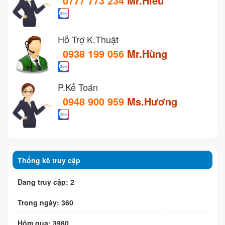
0777 773 234
Mr.Hiếu
Hỗ Trợ K.Thuật
0938 199 056
Mr.Hùng
P.Kế Toán
0948 900 959
Ms.Hương
Thống kê truy cập
Đang truy cập: 2
Trong ngày: 360
Hôm qua: 3980