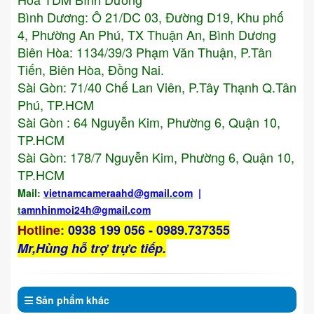
Bình Dương: Ô 21/DC 03, Đường D19, Khu phố
4, Phường An Phú, TX Thuận An, Bình Dương
Biên Hòa: 1134/39/3 Phạm Văn Thuận, P.Tân
Tiến, Biên Hòa, Đồng Nai.
Sài Gòn: 71/40 Chế Lan Viên, P.Tây Thạnh Q.Tân
Phú, TP.HCM
Sài Gòn : 64 Nguyễn Kim, Phường 6, Quận 10,
TP.HCM
Sài Gòn: 178/7 Nguyễn Kim, Phường 6, Quận 10,
TP.HCM
Mail:
vietnamcameraahd
@gmail.com
|
t
amnhinmoi24h@gmail.com
Hotline
:
0938 199 056 - 0989.737355
Mr,Hùng hỗ trợ trực tiếp.
Sản phẩm
khác