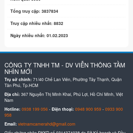
Tổng truy cập: 3837834
Truy cập nhiều nhất: 8832
Ngày nhiều nhất: 01.02.2023
CÔNG TY TNHH TM - DV VIỄN THÔNG TẦM
NHÌN MỚI
Trụ sở chính:
71/40 Chế Lan Viên, Phường Tây Thạnh, Quận
Tân Phú, Tp.HCM
Địa chỉ:
367 Nguyễn Thị Minh Khai, Phú Lợi, Hồ Chí Minh, Việt
Nam
Hotline:
0938 199 056
-
Điện thoại:
0948 900 959
-
0933 900
958
Email:
vietnamcamerahd@gmail.com
Giấy chứng nhận ĐKKD số 0314374038 do Sở Kế hoạch và Đầu