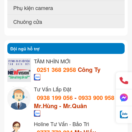
Phụ kiện camera
Chuông cửa
Đội ngũ hỗ trợ
TẦM NHÌN MỚI
0251 368 2958
Công Ty
Tư Vấn Lắp Đặt
0938 199 056
-
0933 900 958
Mr.Hùng - Mr.Quân
Holine Tư Vấn - Bảo Trì