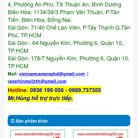
4, Phường An Phú, TX Thuận An, Bình Dương
Biên Hòa: 1134/39/3 Phạm Văn Thuận, P.Tân
Tiến, Biên Hòa, Đồng Nai.
Sài Gòn: 71/40 Chế Lan Viên, P.Tây Thạnh Q.Tân
Phú, TP.HCM
Sài Gòn : 64 Nguyễn Kim, Phường 6, Quận 10,
TP.HCM
Sài Gòn: 178/7 Nguyễn Kim, Phường 6, Quận 10,
TP.HCM
Mail:
vietnamcameraahd
@gmail.com
|
t
amnhinmoi24h@gmail.com
Hotline
:
0938 199 056 - 0989.737355
Mr,Hùng hỗ trợ trực tiếp.
Sản phẩm
khác