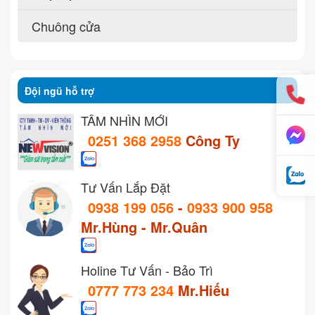
Chuông cửa
Đội ngũ hỗ trợ
TẦM NHÌN MỚI
0251 368 2958
Công Ty
Tư Vấn Lắp Đặt
0938 199 056
-
0933 900 958
Mr.Hùng - Mr.Quân
Holine Tư Vấn - Bảo Trì
0777 773 234
Mr.Hiếu