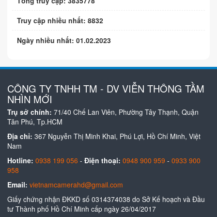
Tổng truy cập: 3835778
Truy cập nhiều nhất: 8832
Ngày nhiều nhất: 01.02.2023
CÔNG TY TNHH TM - DV VIỄN THÔNG TẦM
NHÌN MỚI
Trụ sở chính:
71/40 Chế Lan Viên, Phường Tây Thạnh, Quận
Tân Phú, Tp.HCM
Địa chỉ:
367 Nguyễn Thị Minh Khai, Phú Lợi, Hồ Chí Minh, Việt
Nam
Hotline:
0938 199 056
-
Điện thoại:
0948 900 959
-
0933 900
958
Email:
vietnamcamerahd@gmail.com
Giấy chứng nhận ĐKKD số 0314374038 do Sở Kế hoạch và Đầu
tư Thành phố Hồ Chí Minh cấp ngày 26/04/2017