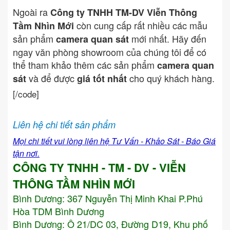
Ngoài ra
Công ty TNHH TM-DV Viễn Thông
còn cung cấp rất nhiều các mẫu
Tầm Nhìn Mới
sản phẩm
mới nhất. Hãy đến
camera quan sát
ngay văn phòng showroom của chúng tôi để có
thể tham khảo thêm các sản phẩm
camera quan
và để được
cho quý khách hàng.
sát
giá tốt nhất
[/code]
Liên hệ chi tiết sản phẩm
Mọi chi tiết vui lòng liên hệ Tư Vấn - Khảo Sát - Báo Giá
tận nơi.
CÔNG TY TNHH - TM - DV - VIỄN
THÔNG TẦM NHÌN MỚI
Bình Dương:
367 Nguyễn Thị Minh Khai P.Phú
Hòa TDM Bình Dương
Bình Dương: Ô 21/DC 03, Đường D19, Khu phố