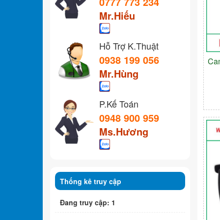
0777 773 234
Mr.Hiếu
Hỗ Trợ K.Thuật
0938 199 056
Ca
Mr.Hùng
P.Kế Toán
0948 900 959
Ms.Hương
Thống kê truy cập
Đang truy cập: 1