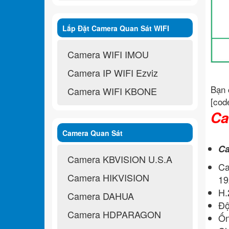
Lắp Đặt Camera Quan Sát WIFI
Không Dây
Camera WIFI IMOU
Camera IP WIFI Ezviz
Bạn 
Camera WIFI KBONE
[cod
Ca
Camera Quan Sát
Ca
Camera KBVISION U.S.A
Ca
Camera HIKVISION
19
H.
Camera DAHUA
Độ
Camera HDPARAGON
Ốn