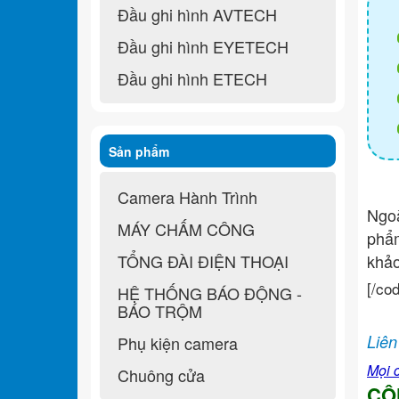
Đầu ghi hình AVTECH
Đầu ghi hình EYETECH
Đầu ghi hình ETECH
Sản phẩm
Camera Hành Trình
Ngo
MÁY CHẤM CÔNG
ph
TỔNG ĐÀI ĐIỆN THOẠI
khả
[/co
HỆ THỐNG BÁO ĐỘNG -
BÁO TRỘM
Liên
Phụ kiện camera
Mọi c
Chuông cửa
CÔ