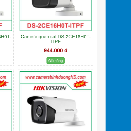
6H0T-
Camera quan sát DS-2CE16H0T-
ITPF
944.000 đ
Giỏ hàng