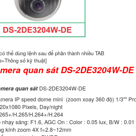
có thể dùng lệnh sau để phân thành nhiều TAB
e=Thông số kỹ thuật]
mera quan sát DS-2DE3204W-DE
DS-2DE3204W-DE
mera quan sát
mera IP speed dome mini (zoom xoay 360 độ) 1/3"" Pr
20x1080 Pixels, Day/night
265+/H.265/H.264+/H.264
 nhạy sáng: F1.6, AGC On : Color : 0.05 lux, B/W : 0.01 
g kính zoom 4X f=2.8~12mm