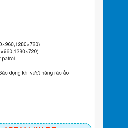
80×960,1280×720)
0×960,1280×720)
 patrol
Báo động khi vượt hàng rào ảo