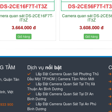
mera quan sát DS-2CE16F7T-
Camera quan sát DS-2CE5
IT3Z
IT3Z
3.664.000 đ
3.608.000 đ
Giỏ hàng
Giỏ hàng
NG TẦM
Dịch vụ
nổi bật
C
Lắp Đặt Camera Quan Sát Phường Thủ
Dầu Một TP.HCM | Camera Tầm Nhìn Mới
h, Quận Tân
Lắp Đặt Camera Quan Sát Tại Thị Xã
Thuận An Bình Dương
nh, Việt
Lắp Đặt Camera Quan Sát Tại Dĩ An
Bình Dương
Lắp Đặt Camera Quan Sát Tại An Phú
0933 900
Bình Dương