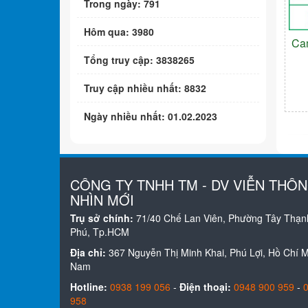
Trong ngày: 791
Hôm qua: 3980
Ca
Tổng truy cập: 3838265
Truy cập nhiều nhất: 8832
Ngày nhiều nhất: 01.02.2023
CÔNG TY TNHH TM - DV VIỄN THÔ
NHÌN MỚI
Trụ sở chính:
71/40 Chế Lan Viên, Phường Tây Thạn
Phú, Tp.HCM
Địa chỉ:
367 Nguyễn Thị Minh Khai, Phú Lợi, Hồ Chí Mi
Nam
Hotline:
0938 199 056
-
Điện thoại:
0948 900 959
-
958