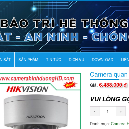
AN SÁT
SẢN PHẨM
TIN TỨC
DỊCH VỤ
DOWNLOAD
LIÊ
Camera quan
6.488.000 đ
Giá:
VUI LÒNG G
Danh mục:
Camera H