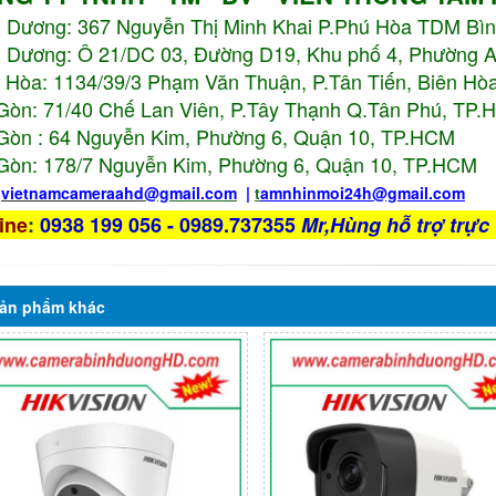
h Dương:
367 Nguyễn Thị Minh Khai P.Phú Hòa TDM Bì
 Dương: Ô 21/DC 03, Đường D19, Khu phố 4, Phường 
 Hòa: 1134/39/3 Phạm Văn Thuận, P.Tân Tiến, Biên Hòa
Gòn: 71/40 Chế Lan Viên, P.Tây Thạnh Q.Tân Phú, TP
Gòn : 64 Nguyễn Kim, Phường 6, Quận 10,
TP.HCM
Gòn: 178/7 Nguyễn Kim, Phường 6, Quận 10,
TP.HCM
:
vietnamcameraahd
@gmail.com
|
t
amnhinmoi24h@gmail.com
ine
:
0938 199 056 - 0989.737355
Mr,Hùng hỗ trợ trực 
ản phẩm
khác