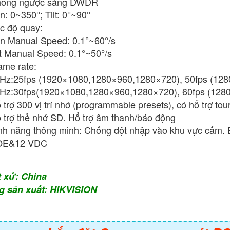
ống ngược sáng DWDR
n: 0~350°; Tilt: 0°~90°
c độ quay:
n Manual Speed: 0.1°~60°/s
lt Manual Speed: 0.1°~50°/s
ame rate:
Hz:25fps (1920×1080,1280×960,1280×720), 50fps (12
Hz:30fps(1920×1080,1280×960,1280×720), 60fps (128
 trợ 300 vị trí nhớ (programmable presets), có hổ trợ tour
 trợ thẻ nhớ SD. Hổ trợ âm thanh/báo động
nh năng thông minh: Chống đột nhập vào khu vực cấm. 
OE&12 VDC
t xứ: China
g sản xuất: HIKVISION