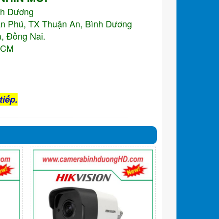
nh Dương
An Phú, TX Thuận An, Bình Dương
, Đồng Nai.
.HCM
tiếp.