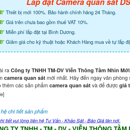
Lắp đặt Camera quan sát 
Thiết bị mới 100%. Bảo hành chính hãng 24 Tháng.
Giá trên chưa bao gồm thuế VAT 10%.
Miễn phí lắp đặt tại Bình Dương.
Giảm giá cho kỹ thuật hoặc Khách Hàng mua về tự lắp đặ
ài ra
Công ty TNHH TM-DV Viễn Thông Tầm Nhìn Mới
ẩm
mới nhất. Hãy đến ngay văn phòng 
camera quan sát
o thêm các sản phẩm
và để được
camera quan sát
giá 
de]
 hệ chi tiết sản phẩm
hi tiết vui lòng liên hệ Tư Vấn - Khảo Sát - Báo Giá tận nơi.
NG TY TNHH - TM - DV - VIỄN THÔNG TẦM