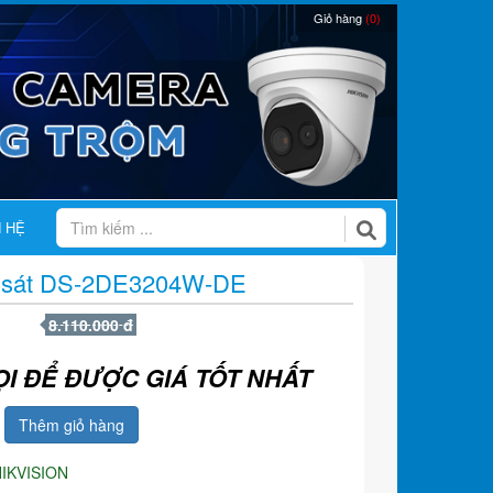
Giỏ hàng
(0)
N HỆ
 sát DS-2DE3204W-DE
8.110.000 đ
ỌI ĐỂ ĐƯỢC GIÁ TỐT NHẤT
Thêm giỏ hàng
IKVISION