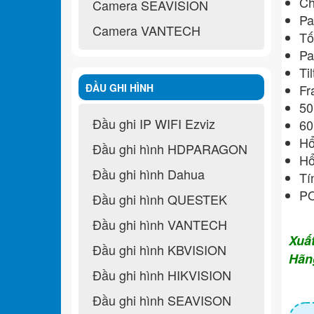
Ch
Camera SEAVISION
Pa
Camera VANTECH
Tố
Pa
Ti
ĐẦU GHI HÌNH
Fr
50
Đầu ghi IP WIFI Ezviz
60
Hổ
Đầu ghi hình HDPARAGON
Hổ
Đầu ghi hình Dahua
Tí
P
Đầu ghi hình QUESTEK
Đầu ghi hình VANTECH
Xuấ
Đầu ghi hình KBVISION
Hãn
Đầu ghi hình HIKVISION
Đầu ghi hình SEAVISON