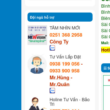
Bìn
Bình
Đội ngũ hỗ trợ
Biên
Sài 
TẦM NHÌN MỚI
Sài 
0251 368 2958
Sài 
Công Ty
Mail
Hotl
Tư Vấn Lắp Đặt
0938 199 056
-
S
0933 900 958
Mr.Hùng -
Mr.Quân
Holine Tư Vấn - Bảo
Trì