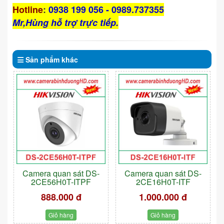
Hotline
:
0938 199 056 - 0989.737355
Mr,Hùng hỗ trợ trực tiếp.
Sản phẩm
khác
Camera quan sát DS-
Camera quan sát DS-
2CE56H0T-ITPF
2CE16H0T-ITF
888.000 đ
1.000.000 đ
Giỏ hàng
Giỏ hàng