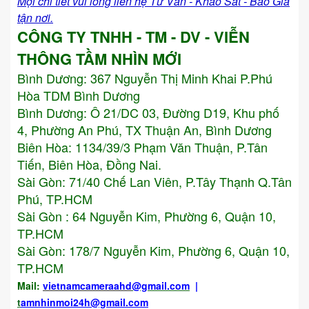
Mọi chi tiết vui lòng liên hệ Tư Vấn - Khảo Sát - Báo Giá
tận nơi.
CÔNG TY TNHH - TM - DV - VIỄN
THÔNG TẦM NHÌN MỚI
Bình Dương:
367 Nguyễn Thị Minh Khai P.Phú
Hòa TDM Bình Dương
Bình Dương: Ô 21/DC 03, Đường D19, Khu phố
4, Phường An Phú, TX Thuận An, Bình Dương
Biên Hòa: 1134/39/3 Phạm Văn Thuận, P.Tân
Tiến, Biên Hòa, Đồng Nai.
Sài Gòn: 71/40 Chế Lan Viên, P.Tây Thạnh Q.Tân
Phú, TP.HCM
Sài Gòn : 64 Nguyễn Kim, Phường 6, Quận 10,
TP.HCM
Sài Gòn: 178/7 Nguyễn Kim, Phường 6, Quận 10,
TP.HCM
Mail:
vietnamcameraahd
@gmail.com
|
t
amnhinmoi24h@gmail.com