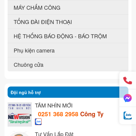
MÁY CHẤM CÔNG
TỔNG ĐÀI ĐIỆN THOẠI
HỆ THỐNG BÁO ĐỘNG - BÁO TRỘM
Phụ kiện camera
Chuông cửa
Đội ngũ hỗ trợ
TẦM NHÌN MỚI
0251 368 2958
Công Ty
Tư Vấn Lắp Đặt