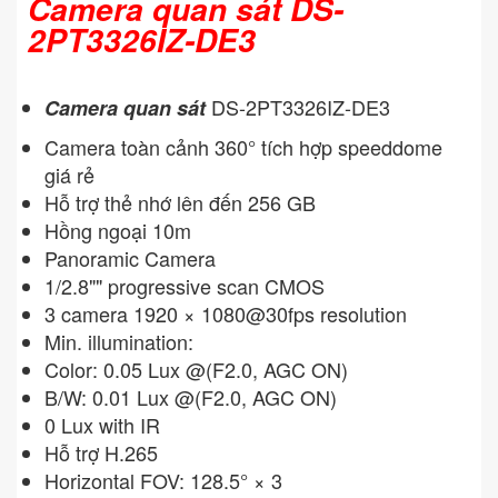
Camera quan sát DS-
2PT3326IZ-DE3
DS-2PT3326IZ-DE3
Camera quan sát
Camera toàn cảnh 360° tích hợp speeddome
giá rẻ
Hỗ trợ thẻ nhớ lên đến 256 GB
Hồng ngoại 10m
Panoramic Camera
1/2.8"" progressive scan CMOS
3 camera 1920 × 1080@30fps resolution
Min. illumination:
Color: 0.05 Lux @(F2.0, AGC ON)
B/W: 0.01 Lux @(F2.0, AGC ON)
0 Lux with IR
Hỗ trợ H.265
Horizontal FOV: 128.5° × 3