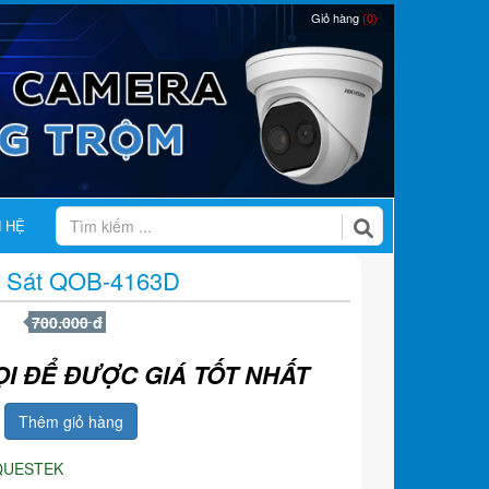
Giỏ hàng
(0)
N HỆ
 Sát QOB-4163D
700.000 đ
ỌI ĐỂ ĐƯỢC GIÁ TỐT NHẤT
Thêm giỏ hàng
QUESTEK