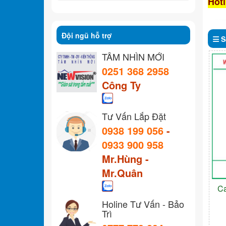
Hotl
Đội ngũ hỗ trợ
S
TẦM NHÌN MỚI
0251 368 2958
Công Ty
Tư Vấn Lắp Đặt
0938 199 056
-
0933 900 958
Mr.Hùng -
Mr.Quân
C
Holine Tư Vấn - Bảo
Trì