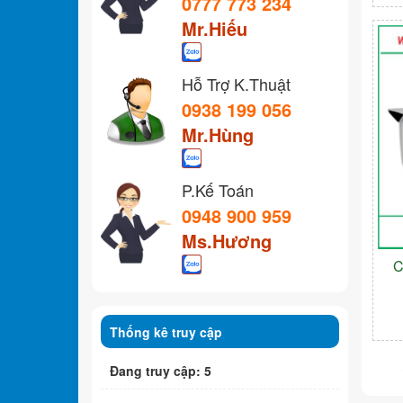
0777 773 234
Mr.Hiếu
Hỗ Trợ K.Thuật
0938 199 056
Mr.Hùng
P.Kế Toán
0948 900 959
Ms.Hương
C
Thống kê truy cập
Đang truy cập: 5