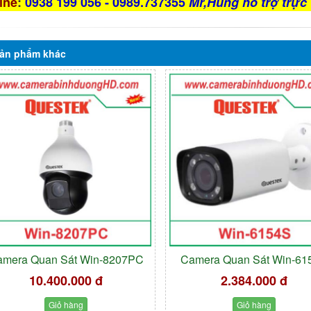
ine
:
0938 199 056 - 0989.737355
Mr,Hùng hỗ trợ trực 
ản phẩm
khác
amera Quan Sát Win-8207PC
Camera Quan Sát Win-61
10.400.000 đ
2.384.000 đ
Giỏ hàng
Giỏ hàng