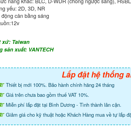
ức năng khác: BLC, D-WDR (chống ngược sáng), HSBLC
ng yếu: 2D, 3D, NR
 động cân bằng sáng
uồn:12v
t xứ: Taiwan
g sản xuất: VANTECH
Lắp đặt hệ thống a
Thiết bị mới 100%. Bảo hành chính hãng 24 tháng
Giá trên chưa bao gồm thuế VAT 10%.
Miễn phí lắp đặt tại Bình Dương - Tình thành lân cận.
Giảm giá cho kỹ thuật hoặc Khách Hàng mua về tự lắp đặ