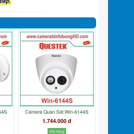
tiếp.
54S
Camera Quan Sát Win-6144S
1.744.000 đ
Giỏ hàng