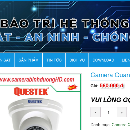
AN SÁT
SẢN PHẨM
TIN TỨC
DỊCH VỤ
DOWNLOAD
LIÊ
Camera Quan
560.000 đ
Giá:
VUI LÒNG G
Danh mục:
Camera 