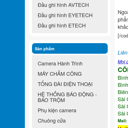
Đầu ghi hình AVTECH
Ngo
Đầu ghi hình EYETECH
ph
Đầu ghi hình ETECH
khả
[/co
Sản phẩm
Liên
Mọi c
Camera Hành Trình
CÔ
MÁY CHẤM CÔNG
Bìn
TỔNG ĐÀI ĐIỆN THOẠI
Bình
Biên
HỆ THỐNG BÁO ĐỘNG -
Sài 
BÁO TRỘM
Sài 
Phụ kiện camera
Sài 
Chuông cửa
Mail