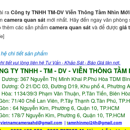
ài ra
Công ty TNHH TM-DV Viễn Thông Tầm Nhìn Mới
ẩm
mới nhất. Hãy đến ngay văn phòng 
camera quan sát
o thêm các sản phẩm
và để được
camera quan sát
giá 
de]
 hệ chi tiết sản phẩm
hi tiết vui lòng liên hệ Tư Vấn - Khảo Sát - Báo Giá tận nơi.
NG TY TNHH - TM - DV - VIỄN THÔNG TẦM
h Dương:
367 Nguyễn Thị Minh Khai P.Phú Hòa TDM Bì
 Dương: Ô 21/DC 03, Đường D19, Khu phố 4, Phường 
 Hòa: 1134/39/3 Phạm Văn Thuận, P.Tân Tiến, Biên Hòa
Gòn: 71/40 Chế Lan Viên, P.Tây Thạnh Q.Tân Phú, TP
Gòn : 64 Nguyễn Kim, Phường 6, Quận 10,
TP.HCM
Gòn: 178/7 Nguyễn Kim, Phường 6, Quận 10,
TP.HCM
:
vietnamcameraahd
@gmail.com
|
t
amnhinmoi24h@gmail.com