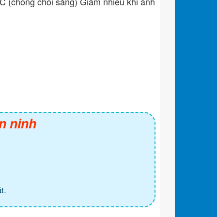
 (chống chói sáng) Giảm nhiễu khi ánh
n ninh
t.