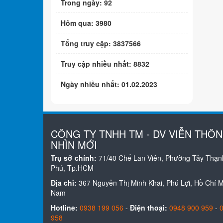
Trong ngày: 92
Hôm qua: 3980
Tổng truy cập: 3837566
Truy cập nhiều nhất: 8832
Ngày nhiều nhất: 01.02.2023
CÔNG TY TNHH TM - DV VIỄN THÔ
NHÌN MỚI
Trụ sở chính:
71/40 Chế Lan Viên, Phường Tây Thạn
Phú, Tp.HCM
Địa chỉ:
367 Nguyễn Thị Minh Khai, Phú Lợi, Hồ Chí Mi
Nam
Hotline:
0938 199 056
-
Điện thoại:
0948 900 959
-
958