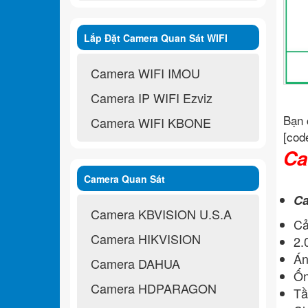
Lắp Đặt Camera Quan Sát WIFI
Không Dây
Camera WIFI IMOU
Camera IP WIFI Ezviz
Bạn 
Camera WIFI KBONE
[cod
Ca
Camera Quan Sát
Ca
Camera KBVISION U.S.A
Cả
Camera HIKVISION
2.
Án
Camera DAHUA
Ốn
Camera HDPARAGON
Tầ