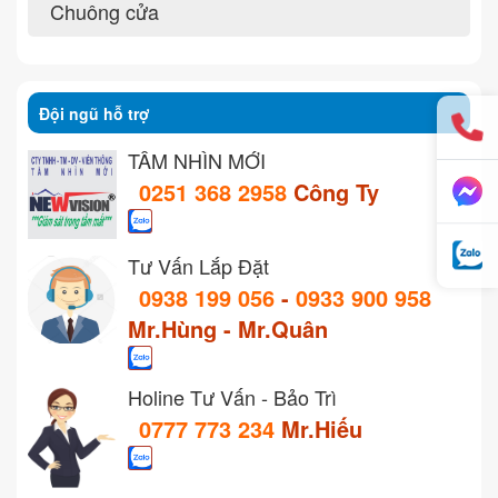
Chuông cửa
Đội ngũ hỗ trợ
TẦM NHÌN MỚI
0251 368 2958
Công Ty
Tư Vấn Lắp Đặt
0938 199 056
-
0933 900 958
Mr.Hùng - Mr.Quân
Holine Tư Vấn - Bảo Trì
0777 773 234
Mr.Hiếu