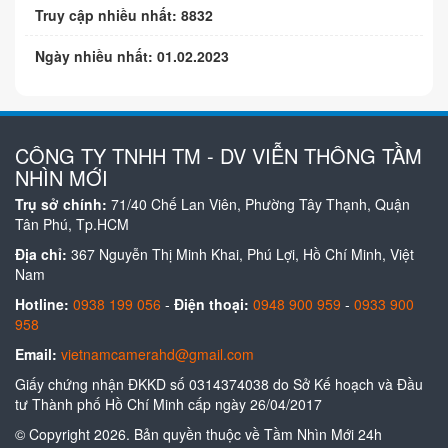
Truy cập nhiều nhất: 8832
Ngày nhiều nhất: 01.02.2023
CÔNG TY TNHH TM - DV VIỄN THÔNG TẦM
NHÌN MỚI
Trụ sở chính:
71/40 Chế Lan Viên, Phường Tây Thạnh, Quận
Tân Phú, Tp.HCM
Địa chỉ:
367 Nguyễn Thị Minh Khai, Phú Lợi, Hồ Chí Minh, Việt
Nam
Hotline:
0938 199 056
-
Điện thoại:
0948 900 959
-
0933 900
958
Email:
vietnamcamerahd@gmail.com
Giấy chứng nhận ĐKKD số 0314374038 do Sở Kế hoạch và Đầu
tư Thành phố Hồ Chí Minh cấp ngày 26/04/2017
© Copyright 2026. Bản quyền thuộc về Tầm Nhìn Mới 24h