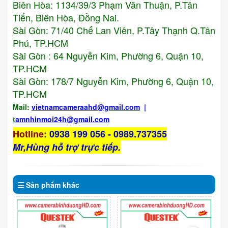
Biên Hòa: 1134/39/3 Phạm Văn Thuận, P.Tân
Tiến, Biên Hòa, Đồng Nai.
Sài Gòn: 71/40 Chế Lan Viên, P.Tây Thạnh Q.Tân
Phú, TP.HCM
Sài Gòn : 64 Nguyễn Kim, Phường 6, Quận 10,
TP.HCM
Sài Gòn: 178/7 Nguyễn Kim, Phường 6, Quận 10,
TP.HCM
Mail:
vietnamcameraahd
@gmail.com
|
t
amnhinmoi24h@gmail.com
Hotline
:
0938 199 056 - 0989.737355
Mr,Hùng hỗ trợ trực tiếp.
Sản phẩm
khác