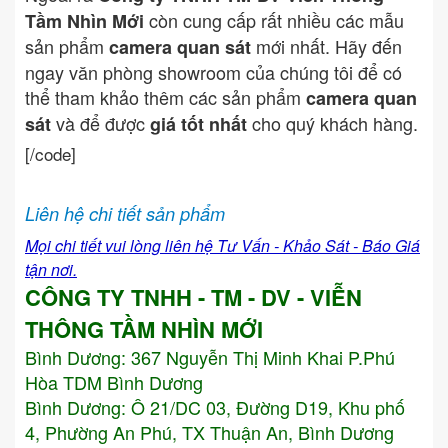
còn cung cấp rất nhiều các mẫu
Tầm Nhìn Mới
sản phẩm
mới nhất. Hãy đến
camera quan sát
ngay văn phòng showroom của chúng tôi để có
thể tham khảo thêm các sản phẩm
camera quan
và để được
cho quý khách hàng.
sát
giá tốt nhất
[/code]
Liên hệ chi tiết sản phẩm
Mọi chi tiết vui lòng liên hệ Tư Vấn - Khảo Sát - Báo Giá
tận nơi.
CÔNG TY TNHH - TM - DV - VIỄN
THÔNG TẦM NHÌN MỚI
Bình Dương:
367 Nguyễn Thị Minh Khai P.Phú
Hòa TDM Bình Dương
Bình Dương: Ô 21/DC 03, Đường D19, Khu phố
4, Phường An Phú, TX Thuận An, Bình Dương