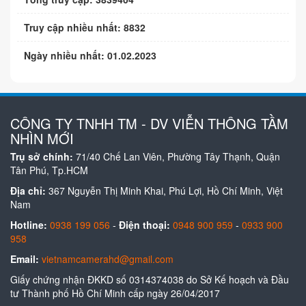
Truy cập nhiều nhất: 8832
Ngày nhiều nhất: 01.02.2023
CÔNG TY TNHH TM - DV VIỄN THÔNG TẦM
NHÌN MỚI
Trụ sở chính:
71/40 Chế Lan Viên, Phường Tây Thạnh, Quận
Tân Phú, Tp.HCM
Địa chỉ:
367 Nguyễn Thị Minh Khai, Phú Lợi, Hồ Chí Minh, Việt
Nam
Hotline:
0938 199 056
-
Điện thoại:
0948 900 959
-
0933 900
958
Email:
vietnamcamerahd@gmail.com
Giấy chứng nhận ĐKKD số 0314374038 do Sở Kế hoạch và Đầu
tư Thành phố Hồ Chí Minh cấp ngày 26/04/2017