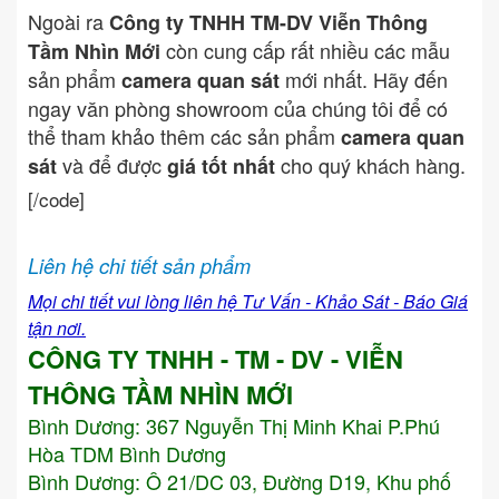
Ngoài ra
Công ty TNHH TM-DV Viễn Thông
còn cung cấp rất nhiều các mẫu
Tầm Nhìn Mới
sản phẩm
mới nhất. Hãy đến
camera quan sát
ngay văn phòng showroom của chúng tôi để có
thể tham khảo thêm các sản phẩm
camera quan
và để được
cho quý khách hàng.
sát
giá tốt nhất
[/code]
Liên hệ chi tiết sản phẩm
Mọi chi tiết vui lòng liên hệ Tư Vấn - Khảo Sát - Báo Giá
tận nơi.
CÔNG TY TNHH - TM - DV - VIỄN
THÔNG TẦM NHÌN MỚI
Bình Dương:
367 Nguyễn Thị Minh Khai P.Phú
Hòa TDM Bình Dương
Bình Dương: Ô 21/DC 03, Đường D19, Khu phố