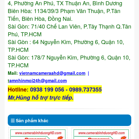
4, Phường An Phú, TX Thuận An, Bình Dương
Biên Hòa: 1134/39/3 Phạm Văn Thuận, P.Tân
Tiến, Biên Hòa, Đồng Nai.
Sài Gòn: 71/40 Chế Lan Viên, P.Tây Thạnh Q.Tân
Phú, TP.HCM
Sài Gòn : 64 Nguyễn Kim, Phường 6, Quận 10,
TP.HCM
Sài Gòn: 178/7 Nguyễn Kim, Phường 6, Quận 10,
TP.HCM
Mail:
vietnamcameraahd
@gmail.com
|
t
amnhinmoi24h@gmail.com
Hotline
:
0938 199 056 - 0989.737355
Mr,Hùng hỗ trợ trực tiếp.
Sản phẩm
khác