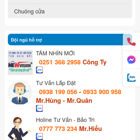
Chuông cửa
Đội ngũ hỗ trợ
TẦM NHÌN MỚI
0251 368 2958
Công Ty
Tư Vấn Lắp Đặt
0938 199 056
-
0933 900 958
Mr.Hùng - Mr.Quân
Holine Tư Vấn - Bảo Trì
0777 773 234
Mr.Hiếu