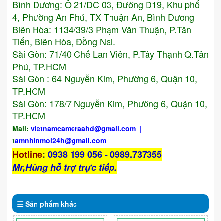
Bình Dương: Ô 21/DC 03, Đường D19, Khu phố
4, Phường An Phú, TX Thuận An, Bình Dương
Biên Hòa: 1134/39/3 Phạm Văn Thuận, P.Tân
Tiến, Biên Hòa, Đồng Nai.
Sài Gòn: 71/40 Chế Lan Viên, P.Tây Thạnh Q.Tân
Phú, TP.HCM
Sài Gòn : 64 Nguyễn Kim, Phường 6, Quận 10,
TP.HCM
Sài Gòn: 178/7 Nguyễn Kim, Phường 6, Quận 10,
TP.HCM
Mail:
vietnamcameraahd
@gmail.com
|
t
amnhinmoi24h@gmail.com
Hotline
:
0938 199 056 - 0989.737355
Mr,Hùng hỗ trợ trực tiếp.
Sản phẩm
khác