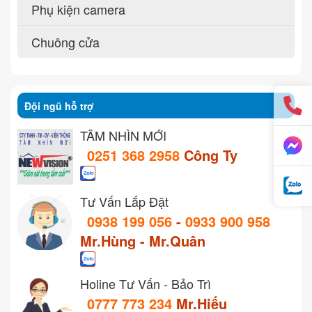
Phụ kiện camera
Chuông cửa
Đội ngũ hỗ trợ
TẦM NHÌN MỚI
0251 368 2958
Công Ty
Tư Vấn Lắp Đặt
0938 199 056
-
0933 900 958
Mr.Hùng - Mr.Quân
Holine Tư Vấn - Bảo Trì
0777 773 234
Mr.Hiếu