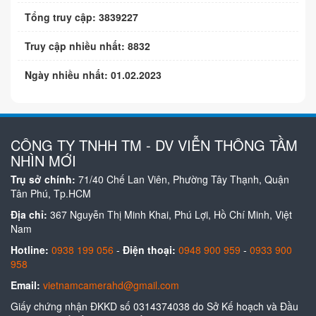
Tổng truy cập: 3839227
Truy cập nhiều nhất: 8832
Ngày nhiều nhất: 01.02.2023
CÔNG TY TNHH TM - DV VIỄN THÔNG TẦM
NHÌN MỚI
Trụ sở chính:
71/40 Chế Lan Viên, Phường Tây Thạnh, Quận
Tân Phú, Tp.HCM
Địa chỉ:
367 Nguyễn Thị Minh Khai, Phú Lợi, Hồ Chí Minh, Việt
Nam
Hotline:
0938 199 056
-
Điện thoại:
0948 900 959
-
0933 900
958
Email:
vietnamcamerahd@gmail.com
Giấy chứng nhận ĐKKD số 0314374038 do Sở Kế hoạch và Đầu