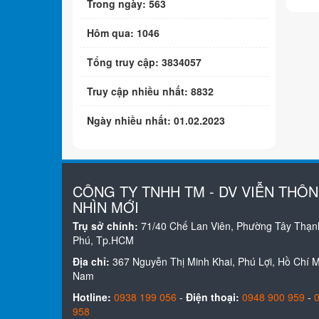
Trong ngày: 563
Hôm qua: 1046
Tổng truy cập: 3834057
Truy cập nhiều nhất: 8832
Ngày nhiều nhất: 01.02.2023
CÔNG TY TNHH TM - DV VIỄN THÔ
NHÌN MỚI
Trụ sở chính:
71/40 Chế Lan Viên, Phường Tây Thạn
Phú, Tp.HCM
Địa chỉ:
367 Nguyễn Thị Minh Khai, Phú Lợi, Hồ Chí Mi
Nam
Hotline:
0938 199 056
-
Điện thoại:
0948 900 959
-
958