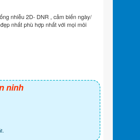
hống nhiễu 2D- DNR , cảm biến ngày/
đẹp nhất phù hợp nhất với mọi môi
n ninh
t.