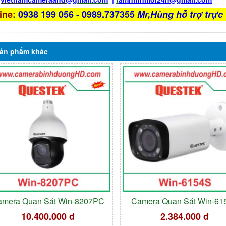
ine
:
0938 199 056 - 0989.737355
Mr,Hùng hỗ trợ trực 
ản phẩm
khác
amera Quan Sát Win-8207PC
Camera Quan Sát Win-61
10.400.000 đ
2.384.000 đ