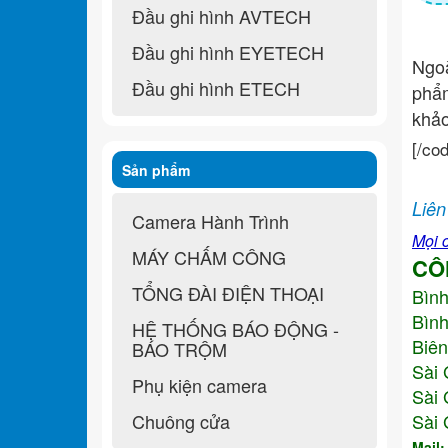
Đầu ghi hình AVTECH
Đầu ghi hình EYETECH
Ngo
Đầu ghi hình ETECH
ph
khả
[/co
Sản phẩm
Liên
Camera Hành Trình
Mọi c
MÁY CHẤM CÔNG
CÔ
TỔNG ĐÀI ĐIỆN THOẠI
Bìn
Bình
HỆ THỐNG BÁO ĐỘNG -
Biên
BÁO TRỘM
Sài 
Phụ kiện camera
Sài 
Chuông cửa
Sài 
Mail