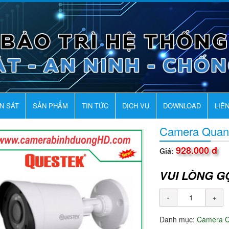
AN SÁT
SẢN PHẨM
TIN TỨC
DỊCH VỤ
DOWNLOAD
LIÊ
Camera Quan
928.000 đ
Giá:
VUI LÒNG G
Danh mục:
Camera 