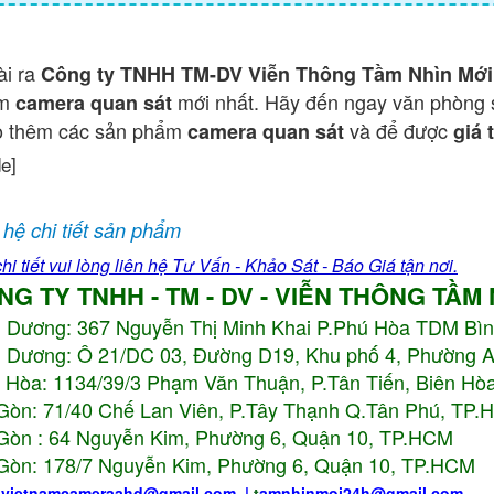
ài ra
Công ty TNHH TM-DV Viễn Thông Tầm Nhìn Mới
ẩm
mới nhất. Hãy đến ngay văn phòng 
camera quan sát
o thêm các sản phẩm
và để được
camera quan sát
giá 
de]
 hệ chi tiết sản phẩm
hi tiết vui lòng liên hệ Tư Vấn - Khảo Sát - Báo Giá tận nơi.
NG TY TNHH - TM - DV - VIỄN THÔNG TẦM
h Dương:
367 Nguyễn Thị Minh Khai P.Phú Hòa TDM Bì
 Dương: Ô 21/DC 03, Đường D19, Khu phố 4, Phường 
 Hòa: 1134/39/3 Phạm Văn Thuận, P.Tân Tiến, Biên Hòa
Gòn: 71/40 Chế Lan Viên, P.Tây Thạnh Q.Tân Phú, TP
Gòn : 64 Nguyễn Kim, Phường 6, Quận 10,
TP.HCM
Gòn: 178/7 Nguyễn Kim, Phường 6, Quận 10,
TP.HCM
:
vietnamcameraahd
@gmail.com
|
t
amnhinmoi24h@gmail.com