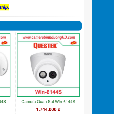
tiếp.
54S
Camera Quan Sát Win-6144S
1.744.000 đ