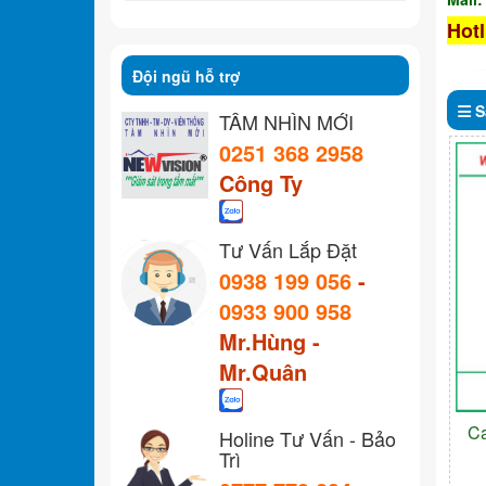
Hotl
Đội ngũ hỗ trợ
S
TẦM NHÌN MỚI
0251 368 2958
Công Ty
Tư Vấn Lắp Đặt
0938 199 056
-
0933 900 958
Mr.Hùng -
Mr.Quân
C
Holine Tư Vấn - Bảo
Trì