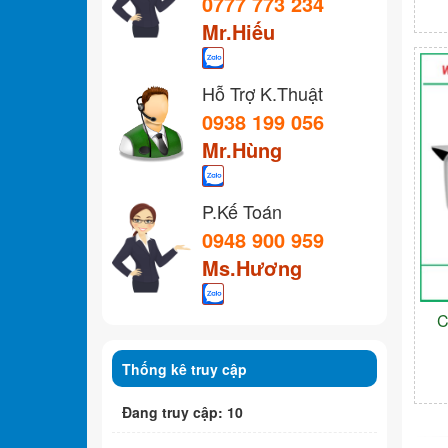
0777 773 234
Mr.Hiếu
Hỗ Trợ K.Thuật
0938 199 056
Mr.Hùng
P.Kế Toán
0948 900 959
Ms.Hương
C
Thống kê truy cập
Đang truy cập: 10