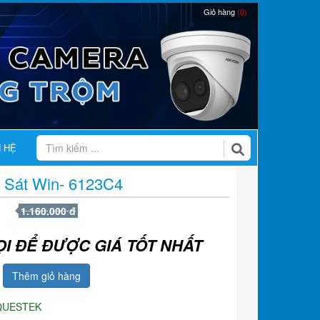
Giỏ hàng
(0)
N HỆ
 Sát Win- 6123C4
1.160.000 đ
ỌI ĐỂ ĐƯỢC GIÁ TỐT NHẤT
Thêm giỏ hàng
QUESTEK