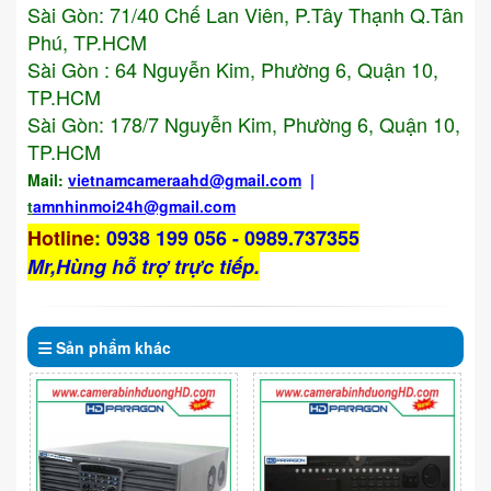
Sài Gòn: 71/40 Chế Lan Viên, P.Tây Thạnh Q.Tân
Phú, TP.HCM
Sài Gòn : 64 Nguyễn Kim, Phường 6, Quận 10,
TP.HCM
Sài Gòn: 178/7 Nguyễn Kim, Phường 6, Quận 10,
TP.HCM
Mail:
vietnamcameraahd
@gmail.com
|
t
amnhinmoi24h@gmail.com
Hotline
:
0938 199 056 - 0989.737355
Mr,Hùng hỗ trợ trực tiếp.
Sản phẩm
khác