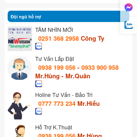
Đội ngũ hỗ trợ
TẦM NHÌN MỚI
0251 368 2958
Công Ty
Tư Vấn Lắp Đặt
0938 199 056
-
0933 900 958
Mr.Hùng - Mr.Quân
Holine Tư Vấn - Bảo Trì
0777 773 234
Mr.Hiếu
Hỗ Trợ K.Thuật
0938 199 056
Mr.Hùng