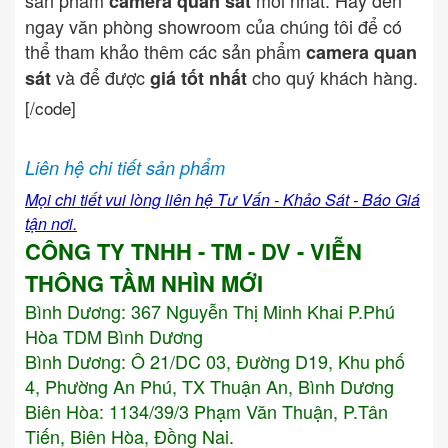
sản phẩm
mới nhất. Hãy đến
camera quan sát
ngay văn phòng showroom của chúng tôi để có
thể tham khảo thêm các sản phẩm
camera quan
và để được
cho quý khách hàng.
sát
giá tốt nhất
[/code]
Liên hệ chi tiết sản phẩm
Mọi chi tiết vui lòng liên hệ Tư Vấn - Khảo Sát - Báo Giá
tận nơi.
CÔNG TY TNHH - TM - DV - VIỄN
THÔNG TẦM NHÌN MỚI
Bình Dương:
367 Nguyễn Thị Minh Khai P.Phú
Hòa TDM Bình Dương
Bình Dương: Ô 21/DC 03, Đường D19, Khu phố
4, Phường An Phú, TX Thuận An, Bình Dương
Biên Hòa: 1134/39/3 Phạm Văn Thuận, P.Tân
Tiến, Biên Hòa, Đồng Nai.