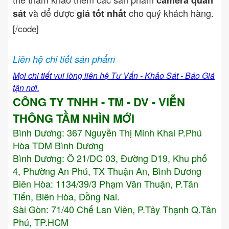
camera quan
và để được
cho quý khách hàng.
sát
giá tốt nhất
[/code]
Liên hệ chi tiết sản phẩm
Mọi chi tiết vui lòng liên hệ Tư Vấn - Khảo Sát - Báo Giá
tận nơi.
CÔNG TY TNHH - TM - DV - VIỄN
THÔNG TẦM NHÌN MỚI
Bình Dương:
367 Nguyễn Thị Minh Khai P.Phú
Hòa TDM Bình Dương
Bình Dương: Ô 21/DC 03, Đường D19, Khu phố
4, Phường An Phú, TX Thuận An, Bình Dương
Biên Hòa: 1134/39/3 Phạm Văn Thuận, P.Tân
Tiến, Biên Hòa, Đồng Nai.
Sài Gòn: 71/40 Chế Lan Viên, P.Tây Thạnh Q.Tân
Phú, TP.HCM