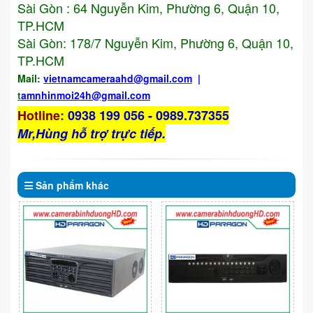
Sài Gòn : 64 Nguyễn Kim, Phường 6, Quận 10,
TP.HCM
Sài Gòn: 178/7 Nguyễn Kim, Phường 6, Quận 10,
TP.HCM
Mail:
vietnamcameraahd
@gmail.com
|
t
amnhinmoi24h@gmail.com
Hotline
:
0938 199 056 - 0989.737355
Mr,Hùng hỗ trợ trực tiếp.
Sản phẩm
khác