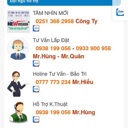
Đội ngũ hỗ trợ
TẦM NHÌN MỚI
0251 368 2958
Công Ty
Tư Vấn Lắp Đặt
0938 199 056
-
0933 900 958
Mr.Hùng - Mr.Quân
Holine Tư Vấn - Bảo Trì
0777 773 234
Mr.Hiếu
Hỗ Trợ K.Thuật
0938 199 056
Mr.Hùng