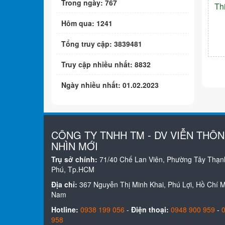
Trong ngày: 767
Th
Hôm qua: 1241
Tổng truy cập: 3839481
Truy cập nhiều nhất: 8832
Ngày nhiều nhất: 01.02.2023
CÔNG TY TNHH TM - DV VIỄN THÔ
NHÌN MỚI
Trụ sở chính:
71/40 Chế Lan Viên, Phường Tây Thạn
Phú, Tp.HCM
Địa chỉ:
367 Nguyễn Thị Minh Khai, Phú Lợi, Hồ Chí Mi
Nam
Hotline:
0938 199 056
-
Điện thoại:
0948 900 959
-
958