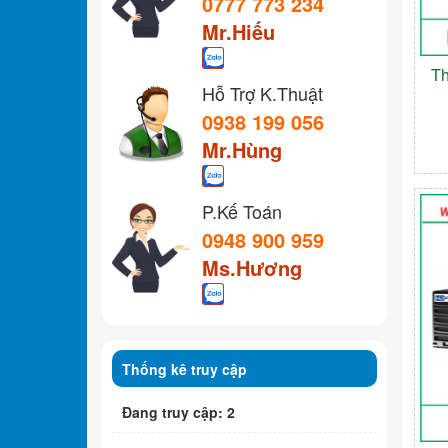
0777 773 234
Mr.Hiếu
Th
Hỗ Trợ K.Thuật
0938 199 056
Mr.Hùng
P.Kế Toán
0948 900 959
Ms.Hương
Thống kê truy cập
Đang truy cập: 2