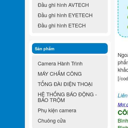
Đầu ghi hình AVTECH
Đầu ghi hình EYETECH
Đầu ghi hình ETECH
Sản phẩm
Ngo
ph
Camera Hành Trình
khả
MÁY CHẤM CÔNG
[/co
TỔNG ĐÀI ĐIỆN THOẠI
HỆ THỐNG BÁO ĐỘNG -
Liên
BÁO TRỘM
Mọi c
Phụ kiện camera
CÔ
Chuông cửa
Bìn
Bình