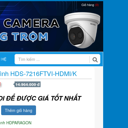
Giỏ hàng
(0)
N HỆ
 Hình HDS-7216FTVI-HDMI/K
đ
14.964.000 đ
ỌI ĐỂ ĐƯỢC GIÁ TỐT NHẤT
Thêm giỏ hàng
hình HDPARAGON