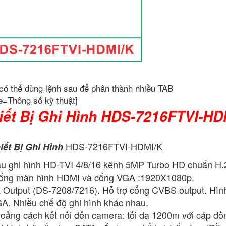
có thể dùng lệnh sau để phân thành nhiều TAB
e=Thông số kỹ thuật]
iết Bị Ghi Hình HDS-7216FTVI-HD
HDS-7216FTVI-HDMI/K
iết Bị Ghi Hình
u ghi hình HD-TVI 4/8/16 kênh 5MP Turbo HD chuẩn H.
ng màn hình HDMI và cổng VGA :1920X1080p.
 Output (DS-7208/7216). Hỗ trợ cổng CVBS output. Hình
A. Nhiều chế độ ghi hình khác nhau.
oảng cách kết nối đến camera: tối đa 1200m với cáp đồn