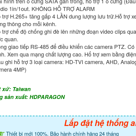
i hình trên ổ cứng SATA gắn trong, hổ trợ 1 ổ cứng (Đầu
dio 1in/1out. KHÔNG HỖ TRỢ ALARM
 trợ H.265+ tăng gấp 4 LẦN dung lượng lưu trữ.Hỗ trợ xe
ng thông cho mỗi kênh.
 trợ chế độ chống ghi đè lên những đoạn video clips qu
ực quan.
ng giao tiếp RS-485 để điều khiển các camera PTZ. Có 
nh. Xem qua mạng chất lượng cao. Hổ trợ xem bằng điện 
̀u ghi hỗ trợ 3 loại camera: HD-TVI camera, AHD, Analo
mera 4MP)
t xứ: Taiwan
g sản xuất: HDPARAGON
Lắp đặt hệ thống a
Thiết bị mới 100%. Bảo hành chính hãng 24 tháng