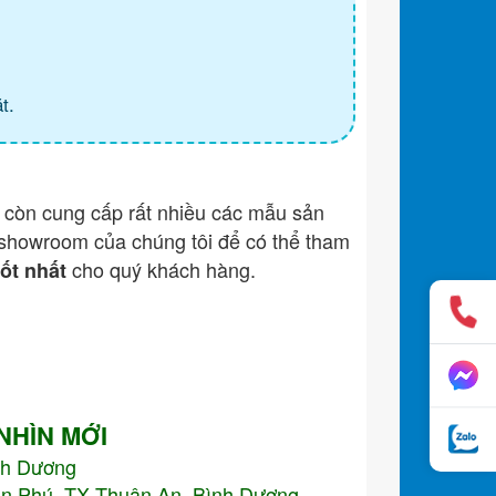
t.
còn cung cấp rất nhiều các mẫu sản
showroom của chúng tôi để có thể tham
cho quý khách hàng.
tốt nhất
 NHÌN MỚI
nh Dương
An Phú, TX Thuận An, Bình Dương