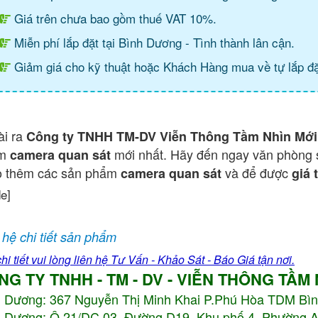
Giá trên chưa bao gồm thuế VAT 10%.
Miễn phí lắp đặt tại Bình Dương - Tình thành lân cận.
Giảm giá cho kỹ thuật hoặc Khách Hàng mua về tự lắp đặ
ài ra
Công ty TNHH TM-DV Viễn Thông Tầm Nhìn Mới
ẩm
mới nhất. Hãy đến ngay văn phòng 
camera quan sát
o thêm các sản phẩm
và để được
camera quan sát
giá 
de]
 hệ chi tiết sản phẩm
hi tiết vui lòng liên hệ Tư Vấn - Khảo Sát - Báo Giá tận nơi.
NG TY TNHH - TM - DV - VIỄN THÔNG TẦM
h Dương:
367 Nguyễn Thị Minh Khai P.Phú Hòa TDM Bì
 Dương: Ô 21/DC 03, Đường D19, Khu phố 4, Phường 