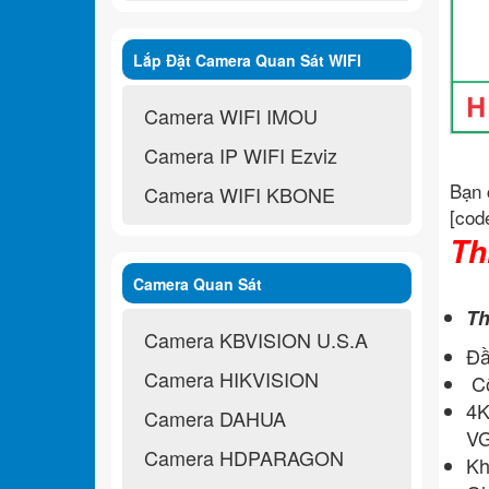
Lắp Đặt Camera Quan Sát WIFI
Không Dây
Camera WIFI IMOU
Camera IP WIFI Ezviz
Bạn 
Camera WIFI KBONE
[cod
Th
Camera Quan Sát
Th
Camera KBVISION U.S.A
Đầ
Camera HIKVISION
Cổ
4K
Camera DAHUA
VG
Camera HDPARAGON
Kh