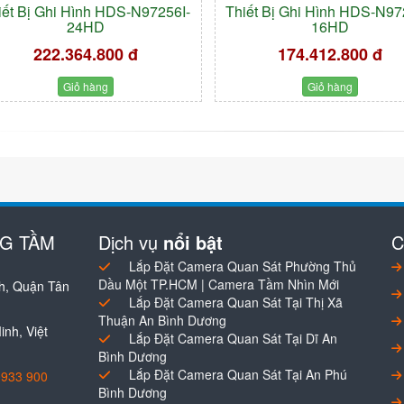
iết Bị Ghi Hình HDS-N97256I-
Thiết Bị Ghi Hình HDS-N97
24HD
16HD
222.364.800 đ
174.412.800 đ
Giỏ hàng
Giỏ hàng
NG TẦM
Dịch vụ
nổi bật
C
Lắp Đặt Camera Quan Sát Phường Thủ
Dầu Một TP.HCM | Camera Tầm Nhìn Mới
h, Quận Tân
Lắp Đặt Camera Quan Sát Tại Thị Xã
Thuận An Bình Dương
nh, Việt
Lắp Đặt Camera Quan Sát Tại Dĩ An
Bình Dương
Lắp Đặt Camera Quan Sát Tại An Phú
0933 900
Bình Dương