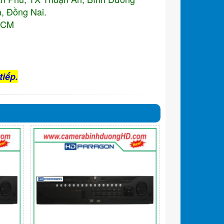
, Đồng Nai.
.HCM
tiếp.