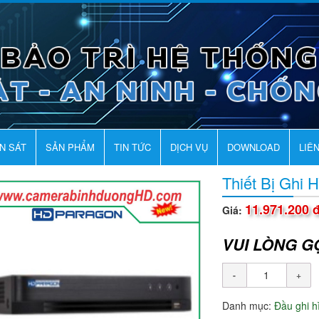
AN SÁT
SẢN PHẨM
TIN TỨC
DỊCH VỤ
DOWNLOAD
LIÊ
Thiết Bị Ghi
11.971.200 
Giá:
VUI LÒNG G
Danh mục:
Đầu ghi 