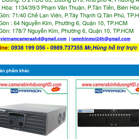
 Hòa: 1134/39/3 Phạm Văn Thuận, P.Tân Tiến, Biên Hòa
Gòn: 71/40 Chế Lan Viên, P.Tây Thạnh Q.Tân Phú, TP
Gòn : 64 Nguyễn Kim, Phường 6, Quận 10,
TP.HCM
Gòn: 178/7 Nguyễn Kim, Phường 6, Quận 10,
TP.HCM
:
vietnamcameraahd
@gmail.com
|
t
amnhinmoi24h@gmail.com
ine
:
0938 199 056 - 0989.737355
Mr,Hùng hỗ trợ trực 
ản phẩm
khác