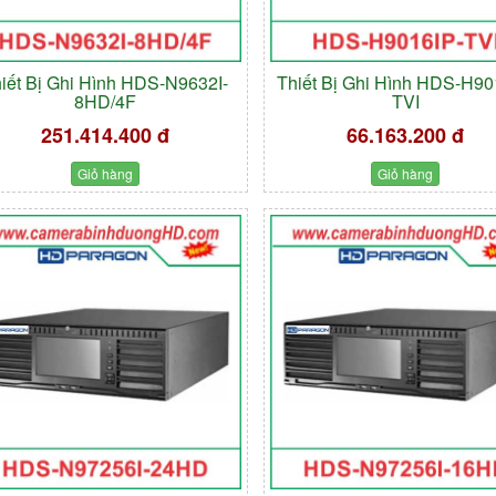
iết Bị Ghi Hình HDS-N9632I-
Thiết Bị Ghi Hình HDS-H90
8HD/4F
TVI
251.414.400 đ
66.163.200 đ
Giỏ hàng
Giỏ hàng