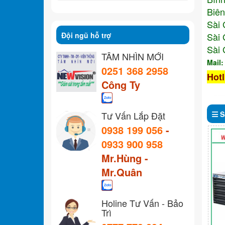
Biên
Sài 
Đội ngũ hỗ trợ
Sài 
Sài 
TẦM NHÌN MỚI
Mail
0251 368 2958
Hotl
Công Ty
Tư Vấn Lắp Đặt
S
0938 199 056
-
0933 900 958
Mr.Hùng -
Mr.Quân
Holine Tư Vấn - Bảo
Trì