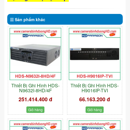
Sản phẩm
khác
Thiết Bị Ghi Hình HDS-
Thiết Bị Ghi Hình HDS-
N9632I-8HD/4F
H9016IP-TVI
251.414.400 đ
66.163.200 đ
Giỏ hàng
Giỏ hàng