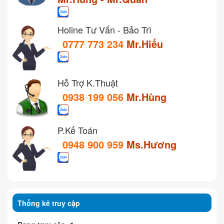
Holine Tư Vấn - Bảo Trì
0777 773 234
Mr.Hiếu
Hỗ Trợ K.Thuật
0938 199 056
Mr.Hùng
P.Kế Toán
0948 900 959
Ms.Hương
Thống kê truy cập