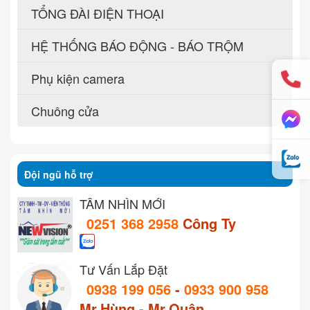
TỔNG ĐÀI ĐIỆN THOẠI
HỆ THỐNG BÁO ĐỘNG - BÁO TRỘM
Phụ kiện camera
Chuông cửa
Đội ngũ hỗ trợ
TẦM NHÌN MỚI
0251 368 2958
Công Ty
Tư Vấn Lắp Đặt
0938 199 056
-
0933 900 958
Mr.Hùng - Mr.Quân