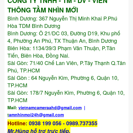
CÔNG TY TNHH - TM - DV - VIỄN
THÔNG TẦM NHÌN MỚI
Bình Dương:
367 Nguyễn Thị Minh Khai P.Phú
Hòa TDM Bình Dương
Bình Dương: Ô 21/DC 03, Đường D19, Khu phố
4, Phường An Phú, TX Thuận An, Bình Dương
Biên Hòa: 1134/39/3 Phạm Văn Thuận, P.Tân
Tiến, Biên Hòa, Đồng Nai.
Sài Gòn: 71/40 Chế Lan Viên, P.Tây Thạnh Q.Tân
Phú, TP.HCM
Sài Gòn : 64 Nguyễn Kim, Phường 6, Quận 10,
TP.HCM
Sài Gòn: 178/7 Nguyễn Kim, Phường 6, Quận 10,
TP.HCM
Mail:
vietnamcameraahd
@gmail.com
|
t
amnhinmoi24h@gmail.com
Hotline
:
0938 199 056 - 0989.737355
Mr,Hùng hỗ trợ trực tiếp.