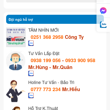
Đội ngũ hỗ trợ
TẦM NHÌN MỚI
0251 368 2958
Công Ty
Tư Vấn Lắp Đặt
0938 199 056
-
0933 900 958
Mr.Hùng - Mr.Quân
Holine Tư Vấn - Bảo Trì
0777 773 234
Mr.Hiếu
Hỗ Trợ K.Thuật