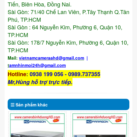
Tiến, Biên Hòa, Đồng Nai.
Sài Gòn: 71/40 Chế Lan Viên, P.Tây Thạnh Q.Tân
Phú, TP.HCM
Sài Gòn : 64 Nguyễn Kim, Phường 6, Quận 10,
TP.HCM
Sài Gòn: 178/7 Nguyễn Kim, Phường 6, Quận 10,
TP.HCM
Mail:
vietnamcameraahd
@gmail.com
|
t
amnhinmoi24h@gmail.com
Hotline
:
0938 199 056 - 0989.737355
Mr,Hùng hỗ trợ trực tiếp.
Sản phẩm
khác