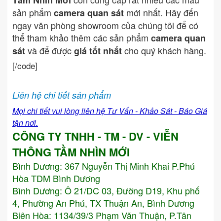
Tầm Nhìn Mới
sản phẩm
mới nhất. Hãy đến
camera quan sát
ngay văn phòng showroom của chúng tôi để có
thể tham khảo thêm các sản phẩm
camera quan
và để được
cho quý khách hàng.
sát
giá tốt nhất
[/code]
Liên hệ chi tiết sản phẩm
Mọi chi tiết vui lòng liên hệ Tư Vấn - Khảo Sát - Báo Giá
tận nơi.
CÔNG TY TNHH - TM - DV - VIỄN
THÔNG TẦM NHÌN MỚI
Bình Dương:
367 Nguyễn Thị Minh Khai P.Phú
Hòa TDM Bình Dương
Bình Dương: Ô 21/DC 03, Đường D19, Khu phố
4, Phường An Phú, TX Thuận An, Bình Dương
Biên Hòa: 1134/39/3 Phạm Văn Thuận, P.Tân