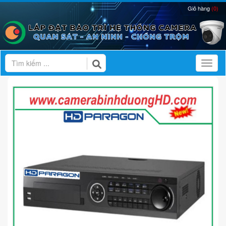
Giỏ hàng
(0)
Toggl