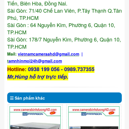
Tiến, Biên Hòa, Đồng Nai.
Sài Gòn: 71/40 Chế Lan Viên, P.Tây Thạnh Q.Tân
Phú, TP.HCM
Sài Gòn : 64 Nguyễn Kim, Phường 6, Quận 10,
TP.HCM
Sài Gòn: 178/7 Nguyễn Kim, Phường 6, Quận 10,
TP.HCM
Mail:
vietnamcameraahd
@gmail.com
|
t
amnhinmoi24h@gmail.com
Hotline
:
0938 199 056 - 0989.737355
Mr,Hùng hỗ trợ trực tiếp.
Sản phẩm
khác