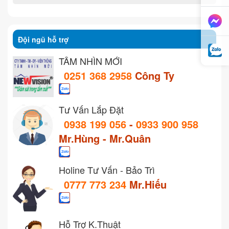
Đội ngũ hỗ trợ
TẦM NHÌN MỚI
0251 368 2958
Công Ty
Tư Vấn Lắp Đặt
0938 199 056
-
0933 900 958
Mr.Hùng - Mr.Quân
Holine Tư Vấn - Bảo Trì
0777 773 234
Mr.Hiếu
Hỗ Trợ K.Thuật