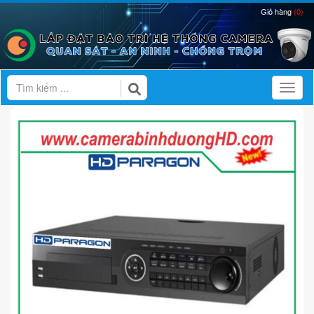
Giỏ hàng
(0)
Toggl