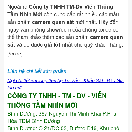
Ngoài ra
Công ty TNHH TM-DV Viễn Thông
còn cung cấp rất nhiều các mẫu
Tầm Nhìn Mới
sản phẩm
mới nhất. Hãy đến
camera quan sát
ngay văn phòng showroom của chúng tôi để có
thể tham khảo thêm các sản phẩm
camera quan
và để được
cho quý khách hàng.
sát
giá tốt nhất
[/code]
Liên hệ chi tiết sản phẩm
Mọi chi tiết vui lòng liên hệ Tư Vấn - Khảo Sát - Báo Giá
tận nơi.
CÔNG TY TNHH - TM - DV - VIỄN
THÔNG TẦM NHÌN MỚI
Bình Dương:
367 Nguyễn Thị Minh Khai P.Phú
Hòa TDM Bình Dương
Bình Dương: Ô 21/DC 03, Đường D19, Khu phố