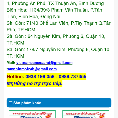
4, Phường An Phú, TX Thuận An, Bình Dương
Biên Hòa: 1134/39/3 Phạm Văn Thuận, P.Tân
Tiến, Biên Hòa, Đồng Nai.
Sài Gòn: 71/40 Chế Lan Viên, P.Tây Thạnh Q.Tân
Phú, TP.HCM
Sài Gòn : 64 Nguyễn Kim, Phường 6, Quận 10,
TP.HCM
Sài Gòn: 178/7 Nguyễn Kim, Phường 6, Quận 10,
TP.HCM
Mail:
vietnamcameraahd
@gmail.com
|
t
amnhinmoi24h@gmail.com
Hotline
:
0938 199 056 - 0989.737355
Mr,Hùng hỗ trợ trực tiếp.
Sản phẩm
khác