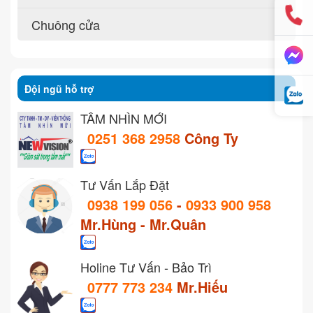
Chuông cửa
Đội ngũ hỗ trợ
TẦM NHÌN MỚI
0251 368 2958
Công Ty
Tư Vấn Lắp Đặt
0938 199 056
-
0933 900 958
Mr.Hùng - Mr.Quân
Holine Tư Vấn - Bảo Trì
0777 773 234
Mr.Hiếu