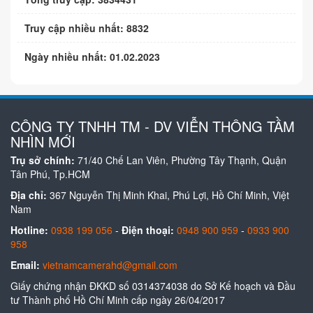
Truy cập nhiều nhất: 8832
Ngày nhiều nhất: 01.02.2023
CÔNG TY TNHH TM - DV VIỄN THÔNG TẦM
NHÌN MỚI
Trụ sở chính:
71/40 Chế Lan Viên, Phường Tây Thạnh, Quận
Tân Phú, Tp.HCM
Địa chỉ:
367 Nguyễn Thị Minh Khai, Phú Lợi, Hồ Chí Minh, Việt
Nam
Hotline:
0938 199 056
-
Điện thoại:
0948 900 959
-
0933 900
958
Email:
vietnamcamerahd@gmail.com
Giấy chứng nhận ĐKKD số 0314374038 do Sở Kế hoạch và Đầu
tư Thành phố Hồ Chí Minh cấp ngày 26/04/2017